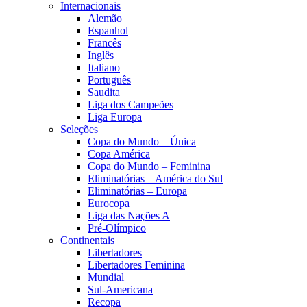
Internacionais
Alemão
Espanhol
Francês
Inglês
Italiano
Português
Saudita
Liga dos Campeões
Liga Europa
Seleções
Copa do Mundo – Única
Copa América
Copa do Mundo – Feminina
Eliminatórias – América do Sul
Eliminatórias – Europa
Eurocopa
Liga das Nações A
Pré-Olímpico
Continentais
Libertadores
Libertadores Feminina
Mundial
Sul-Americana
Recopa