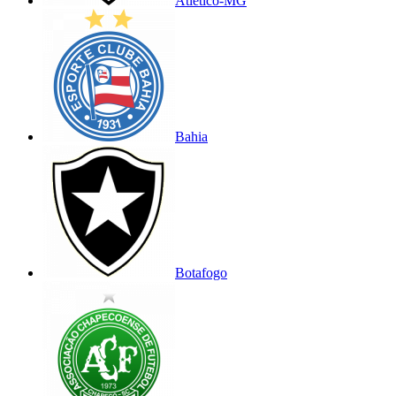
Atlético-MG
Bahia
Botafogo