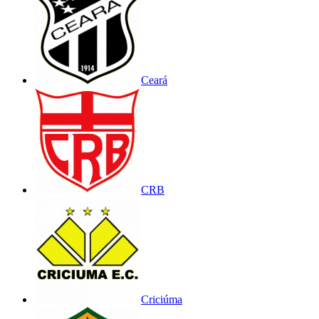
Ceará
CRB
Criciúma