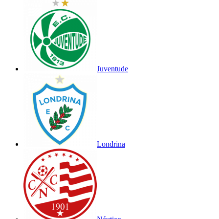
Juventude
Londrina