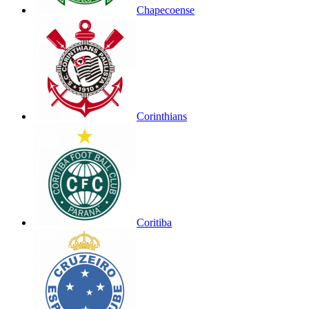
Chapecoense
Corinthians
Coritiba