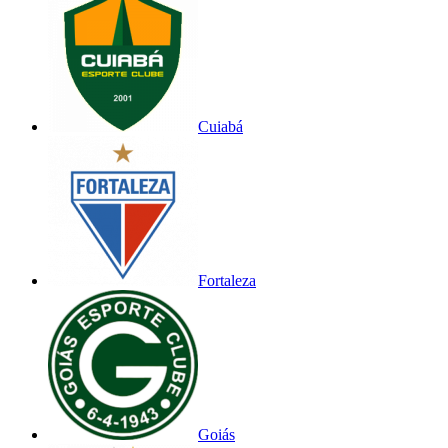
Cuiabá
Fortaleza
Goiás