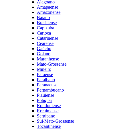
Alagoano
Amapaense
Amazonense
Baiano
Brasiliense
Capixaba
Carioca
Catarinense
Cearense
Gaúcho
Goiano
Maranhense
Mato-Grossense
Mineiro
Paraense
Paraibano
Paranaense
Pernambucano
Piauiense
Potiguar
Rondoniense
Roraimense
Sergipano
Sul-Mato-Grossense
Tocantinense