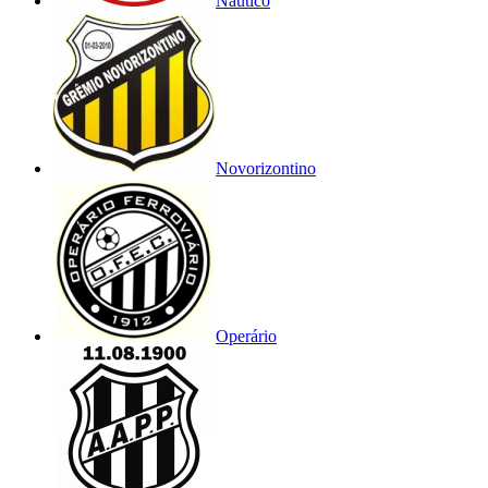
Náutico
Novorizontino
Operário