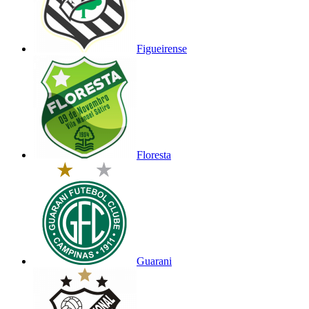
Figueirense
Floresta
Guarani