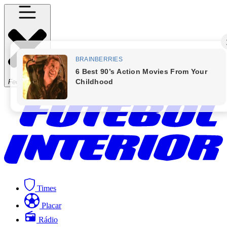
Fechar Menu
Times
Placar
Rádio