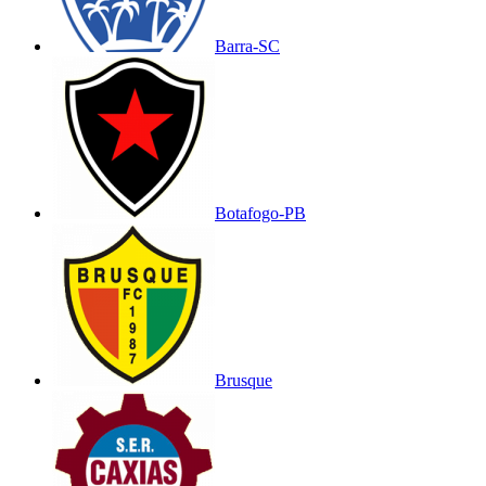
Barra-SC
Botafogo-PB
Brusque