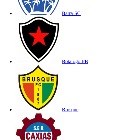
Barra-SC
Botafogo-PB
Brusque