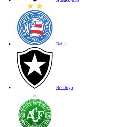
Atlético-MG
Bahia
Botafogo