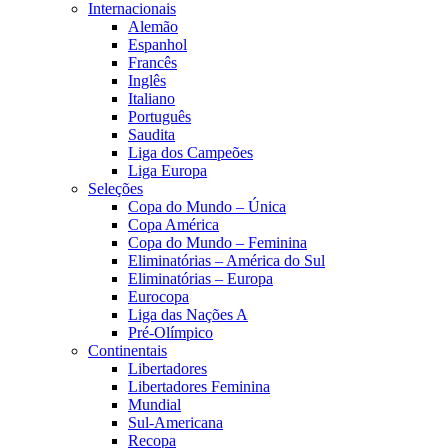
Internacionais
Alemão
Espanhol
Francês
Inglês
Italiano
Português
Saudita
Liga dos Campeões
Liga Europa
Seleções
Copa do Mundo – Única
Copa América
Copa do Mundo – Feminina
Eliminatórias – América do Sul
Eliminatórias – Europa
Eurocopa
Liga das Nações A
Pré-Olímpico
Continentais
Libertadores
Libertadores Feminina
Mundial
Sul-Americana
Recopa