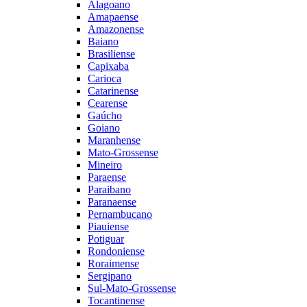
Alagoano
Amapaense
Amazonense
Baiano
Brasiliense
Capixaba
Carioca
Catarinense
Cearense
Gaúcho
Goiano
Maranhense
Mato-Grossense
Mineiro
Paraense
Paraibano
Paranaense
Pernambucano
Piauiense
Potiguar
Rondoniense
Roraimense
Sergipano
Sul-Mato-Grossense
Tocantinense