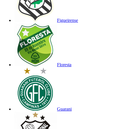
Figueirense
Floresta
Guarani