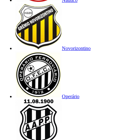
Náutico
Novorizontino
Operário