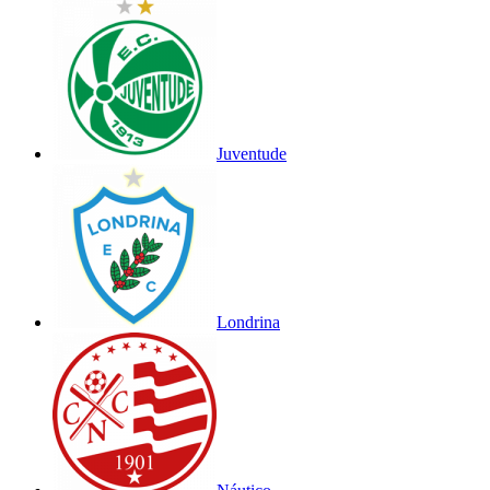
Juventude
Londrina