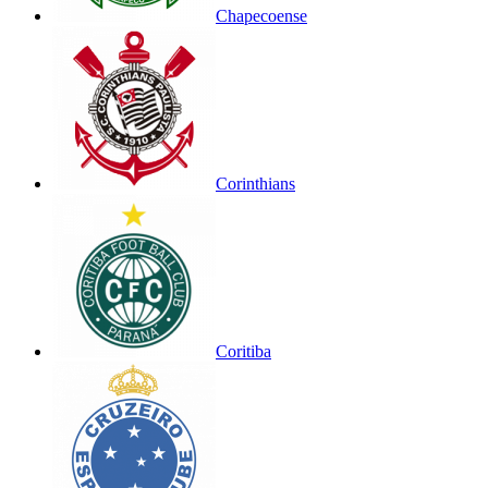
Chapecoense
Corinthians
Coritiba