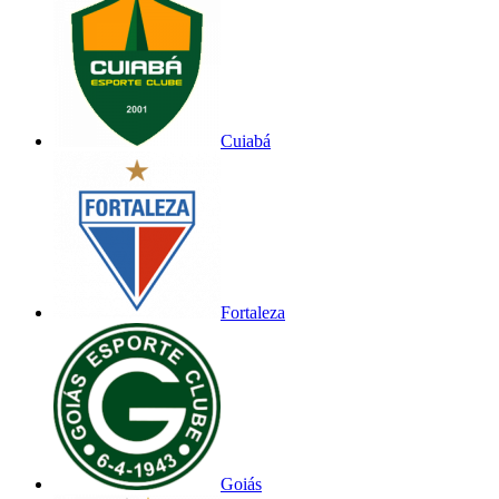
Cuiabá
Fortaleza
Goiás