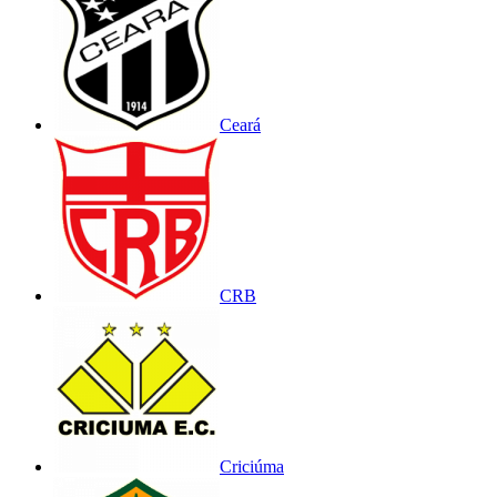
Ceará
CRB
Criciúma