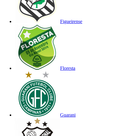
Figueirense
Floresta
Guarani