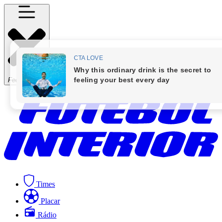
Fechar Menu
Times
Placar
Rádio