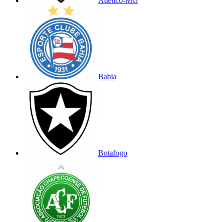
Atlético-MG
Bahia
Botafogo