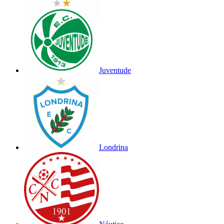
Juventude
Londrina