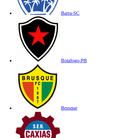
Barra-SC
Botafogo-PB
Brusque