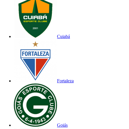
Cuiabá
Fortaleza
Goiás