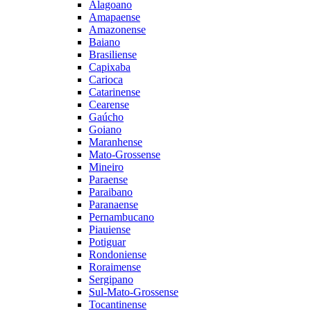
Alagoano
Amapaense
Amazonense
Baiano
Brasiliense
Capixaba
Carioca
Catarinense
Cearense
Gaúcho
Goiano
Maranhense
Mato-Grossense
Mineiro
Paraense
Paraibano
Paranaense
Pernambucano
Piauiense
Potiguar
Rondoniense
Roraimense
Sergipano
Sul-Mato-Grossense
Tocantinense