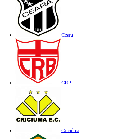
Ceará
CRB
Criciúma