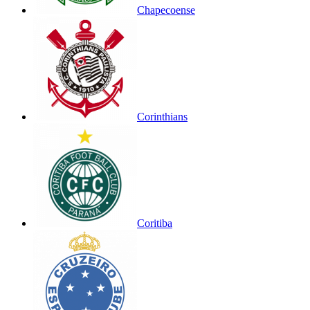
Chapecoense
Corinthians
Coritiba