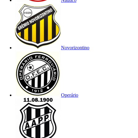
Náutico
Novorizontino
Operário