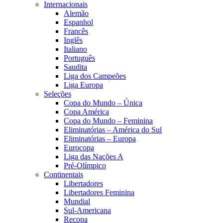
Internacionais
Alemão
Espanhol
Francês
Inglês
Italiano
Português
Saudita
Liga dos Campeões
Liga Europa
Seleções
Copa do Mundo – Única
Copa América
Copa do Mundo – Feminina
Eliminatórias – América do Sul
Eliminatórias – Europa
Eurocopa
Liga das Nações A
Pré-Olímpico
Continentais
Libertadores
Libertadores Feminina
Mundial
Sul-Americana
Recopa