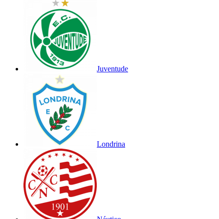
Juventude
Londrina