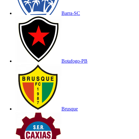
Barra-SC
Botafogo-PB
Brusque