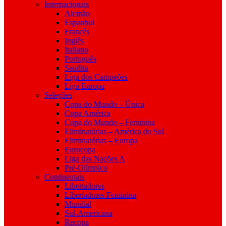
Internacionais
Alemão
Espanhol
Francês
Inglês
Italiano
Português
Saudita
Liga dos Campeões
Liga Europa
Seleções
Copa do Mundo – Única
Copa América
Copa do Mundo – Feminina
Eliminatórias – América do Sul
Eliminatórias – Europa
Eurocopa
Liga das Nações A
Pré-Olímpico
Continentais
Libertadores
Libertadores Feminina
Mundial
Sul-Americana
Recopa