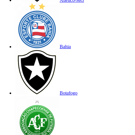
Atlético-MG
Bahia
Botafogo