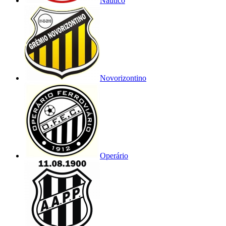
Náutico
Novorizontino
Operário