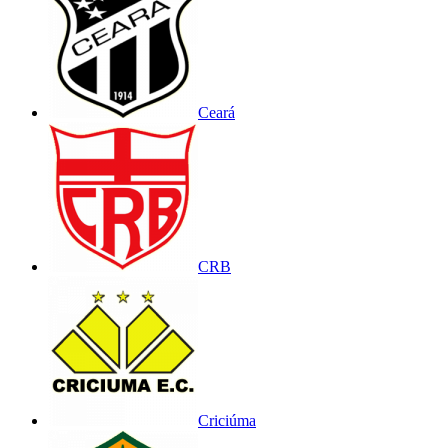
Ceará
CRB
Criciúma