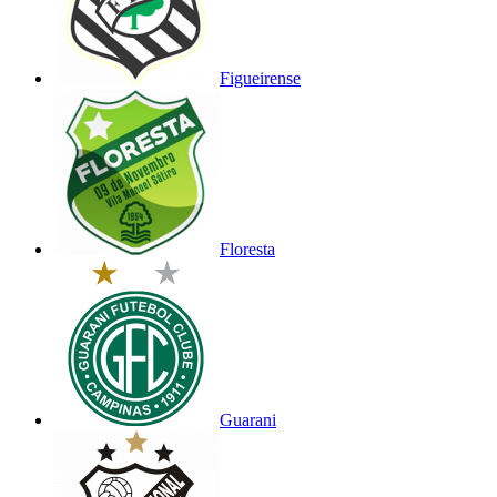
Figueirense
Floresta
Guarani