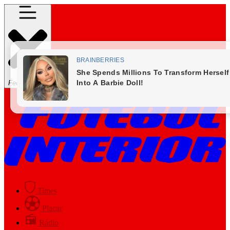
Fechar Menu
Times
Placar
Rádio