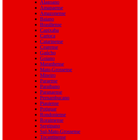
Alagoano
Amapaense
Amazonense
Baiano
Brasiliense
Capixaba
Carioca
Catarinense
Cearense
Gaúcho
Goiano
Maranhense
Mato-Grossense
Mineiro
Paraense
Paraibano
Paranaense
Pernambucano
Piauiense
Potiguar
Rondoniense
Roraimense
Sergipano
Sul-Mato-Grossense
Tocantinense