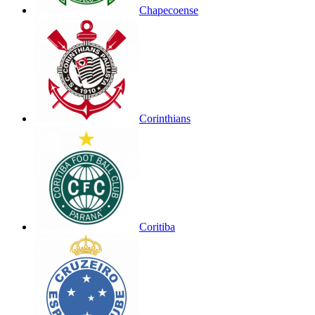
Chapecoense
Corinthians
Coritiba