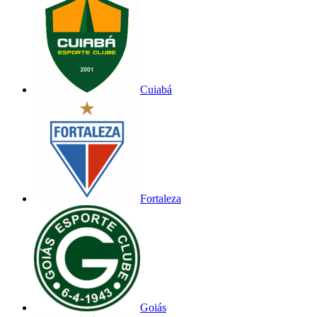
Cuiabá
Fortaleza
Goiás