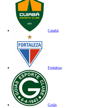
Cuiabá
Fortaleza
Goiás