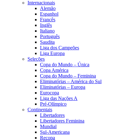
Internacionais
Alemão
Espanhol
Francês
Inglês
Italiano
Português
Saudita
Liga dos Campeões
Liga Europa
Seleções
Copa do Mundo – Única
Copa América
Copa do Mundo – Feminina
Eliminatórias – América do Sul
Eliminatórias – Europa
Eurocopa
Liga das Nações A
Pré-Olímpico
Continentais
Libertadores
Libertadores Feminina
Mundial
Sul-Americana
Recopa