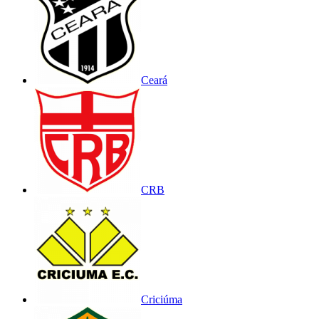
Ceará
CRB
Criciúma