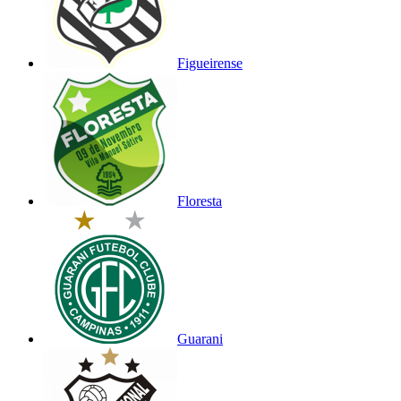
Figueirense
Floresta
Guarani