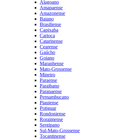
Alagoano
Amapaense
Amazonense
Baiano
Brasiliense
Capixaba
Carioca
Catarinense
Cearense
Gaúcho
Goiano
Maranhense
Mato-Grossense
Mineiro
Paraense
Paraibano
Paranaense
Pernambucano
Piauiense
Potiguar
Rondoniense
Roraimense
Sergipano
Sul-Mato-Grossense
Tocantinense