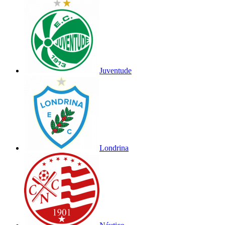
Juventude
Londrina