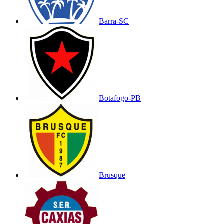
Barra-SC
Botafogo-PB
Brusque