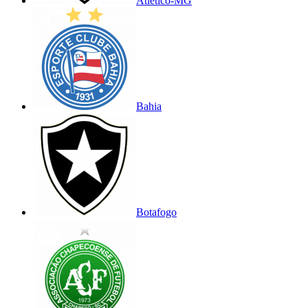
Atlético-MG
Bahia
Botafogo