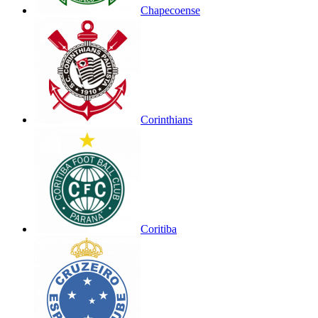
Chapecoense
Corinthians
Coritiba