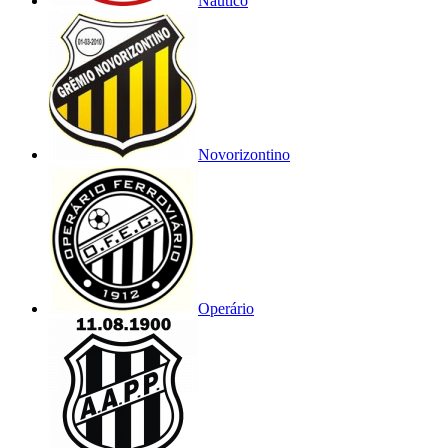
Náutico
Novorizontino
Operário