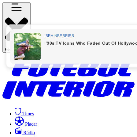
Fechar Menu
Times
Placar
Rádio