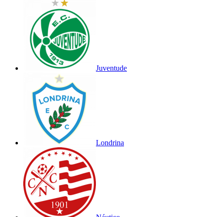
Juventude
Londrina