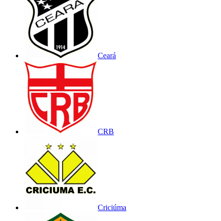
Ceará
CRB
Criciúma