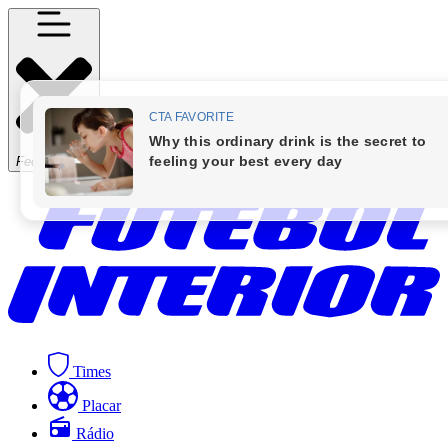
Fechar Menu
Times
Placar
Rádio