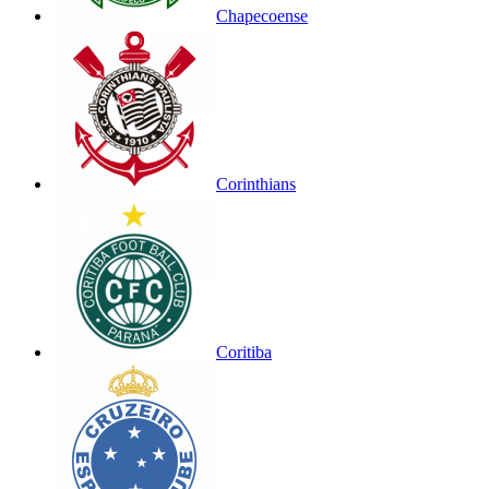
Chapecoense
Corinthians
Coritiba