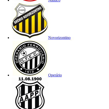
Náutico
Novorizontino
Operário