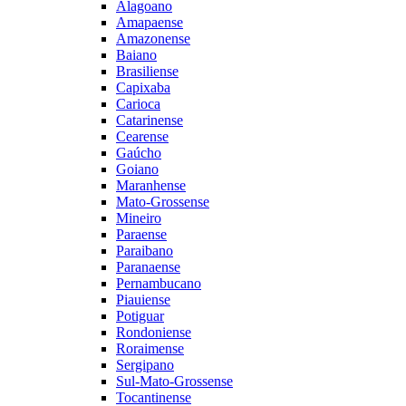
Alagoano
Amapaense
Amazonense
Baiano
Brasiliense
Capixaba
Carioca
Catarinense
Cearense
Gaúcho
Goiano
Maranhense
Mato-Grossense
Mineiro
Paraense
Paraibano
Paranaense
Pernambucano
Piauiense
Potiguar
Rondoniense
Roraimense
Sergipano
Sul-Mato-Grossense
Tocantinense