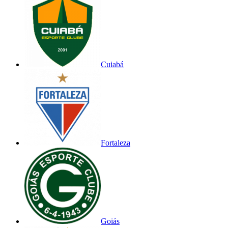
Cuiabá
Fortaleza
Goiás