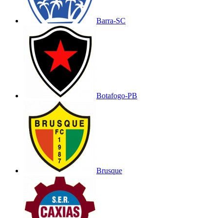
Barra-SC
Botafogo-PB
Brusque