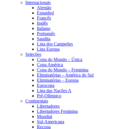
Internacionais
Alemão
Espanhol
Francês
Inglês
Italiano
Português
Saudita
Liga dos Campeões
Liga Europa
Seleções
Copa do Mundo – Única
Copa América
Copa do Mundo – Feminina
Eliminatórias – América do Sul
Eliminatórias – Europa
Eurocopa
Liga das Nações A
Pré-Olímpico
Continentais
Libertadores
Libertadores Feminina
Mundial
Sul-Americana
Recopa