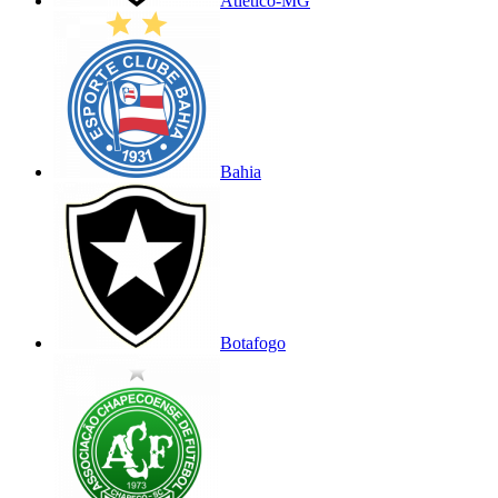
Atlético-MG
Bahia
Botafogo