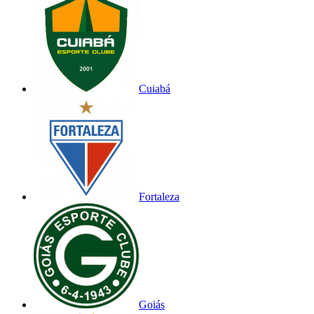
Cuiabá
Fortaleza
Goiás