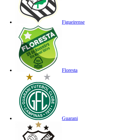
Figueirense
Floresta
Guarani