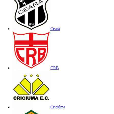
Ceará
CRB
Criciúma