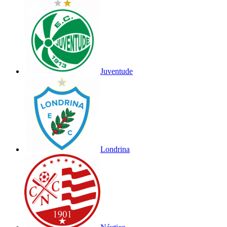
Juventude
Londrina