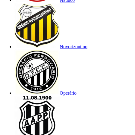
Náutico
Novorizontino
Operário