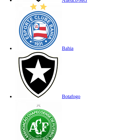
Atlético-MG
Bahia
Botafogo