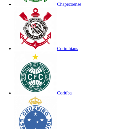
Chapecoense
Corinthians
Coritiba