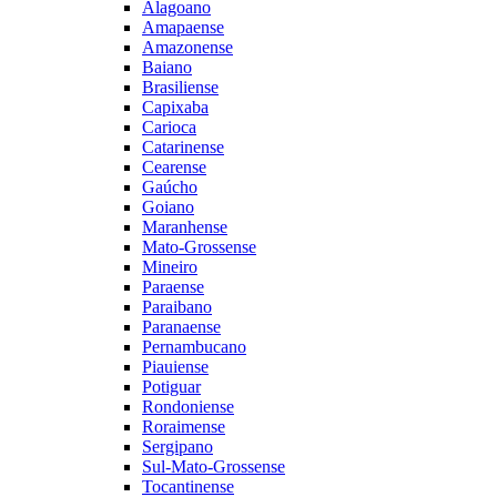
Alagoano
Amapaense
Amazonense
Baiano
Brasiliense
Capixaba
Carioca
Catarinense
Cearense
Gaúcho
Goiano
Maranhense
Mato-Grossense
Mineiro
Paraense
Paraibano
Paranaense
Pernambucano
Piauiense
Potiguar
Rondoniense
Roraimense
Sergipano
Sul-Mato-Grossense
Tocantinense