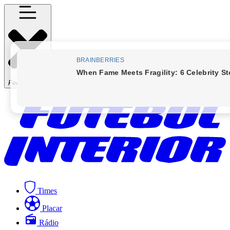
Fechar Menu
Times
Placar
Rádio