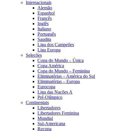
Internacionais
Alemão
Espanhol
Francês
Inglês
Italiano
Português
Saudita
Liga dos Campeões
Liga Europa
Seleções
Copa do Mundo – Única
Copa América
Copa do Mundo – Feminina
Eliminatórias – América do Sul
Eliminatórias – Europa
Eurocopa
Liga das Nações A
Pré-Olímpico
Continentais
Libertadores
Libertadores Feminina
Mundial
Sul-Americana
Recopa