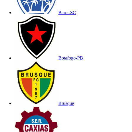
Barra-SC
Botafogo-PB
Brusque