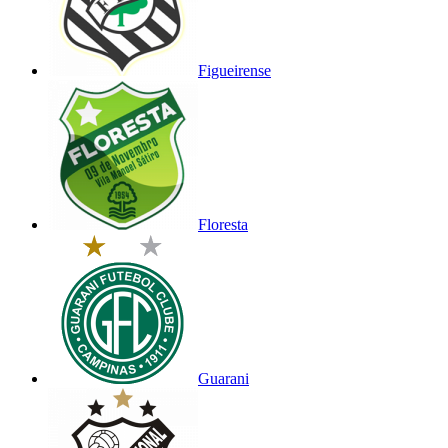
Figueirense
Floresta
Guarani