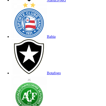
Atlético-MG
Bahia
Botafogo