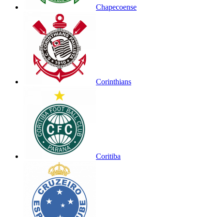
Chapecoense
Corinthians
Coritiba