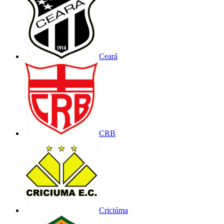
Ceará
CRB
Criciúma