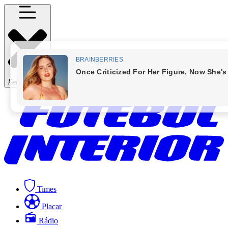
Fechar Menu
Times
Placar
Rádio