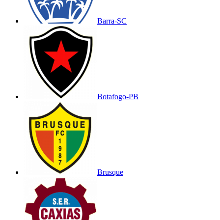
Barra-SC
Botafogo-PB
Brusque