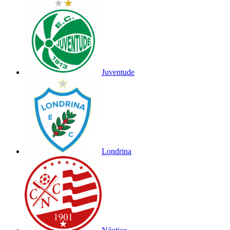
Juventude
Londrina