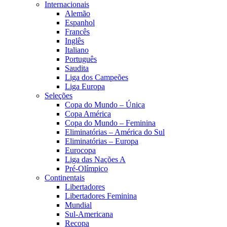
Internacionais
Alemão
Espanhol
Francês
Inglês
Italiano
Português
Saudita
Liga dos Campeões
Liga Europa
Seleções
Copa do Mundo – Única
Copa América
Copa do Mundo – Feminina
Eliminatórias – América do Sul
Eliminatórias – Europa
Eurocopa
Liga das Nações A
Pré-Olímpico
Continentais
Libertadores
Libertadores Feminina
Mundial
Sul-Americana
Recopa