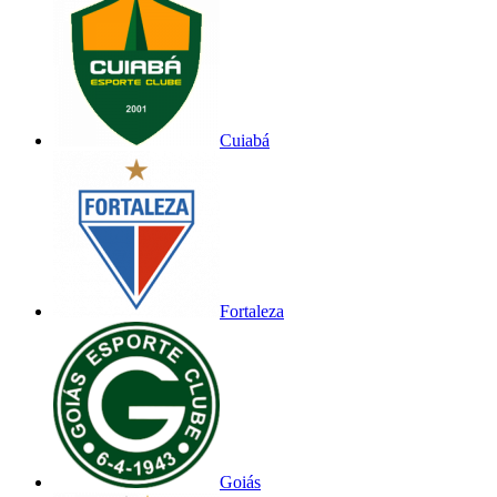
Cuiabá
Fortaleza
Goiás