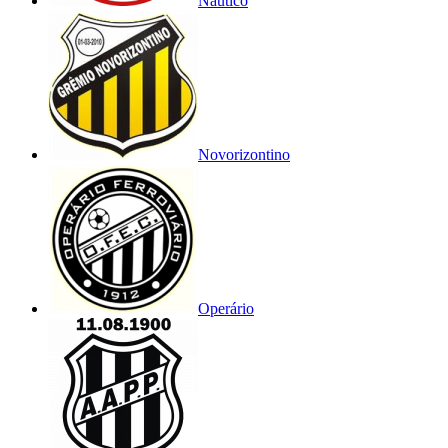
Náutico
Novorizontino
Operário