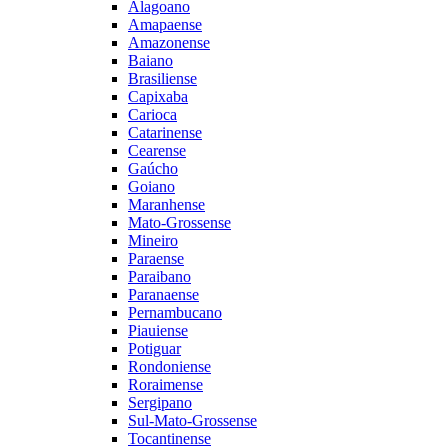
Alagoano
Amapaense
Amazonense
Baiano
Brasiliense
Capixaba
Carioca
Catarinense
Cearense
Gaúcho
Goiano
Maranhense
Mato-Grossense
Mineiro
Paraense
Paraibano
Paranaense
Pernambucano
Piauiense
Potiguar
Rondoniense
Roraimense
Sergipano
Sul-Mato-Grossense
Tocantinense