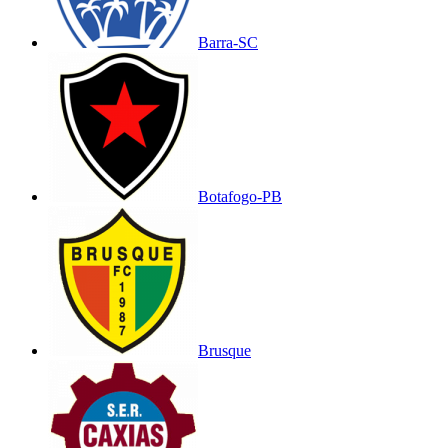
Barra-SC
Botafogo-PB
Brusque