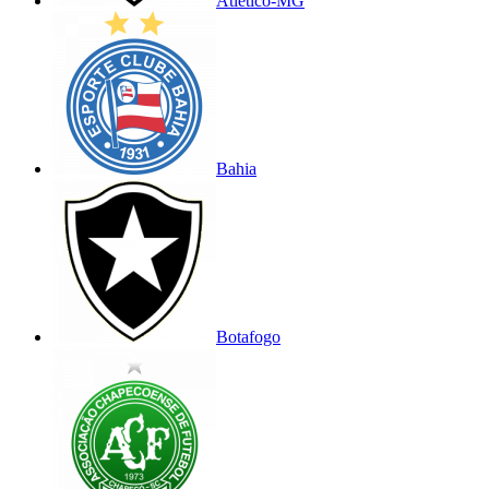
Atlético-MG
Bahia
Botafogo