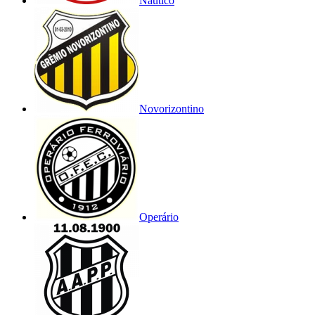
Náutico
Novorizontino
Operário