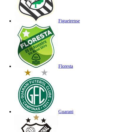
Figueirense
Floresta
Guarani