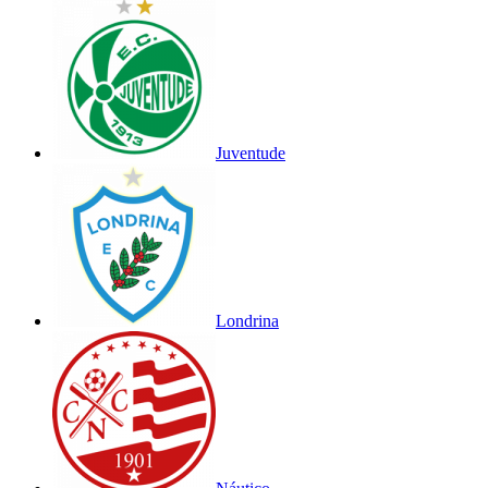
Juventude
Londrina