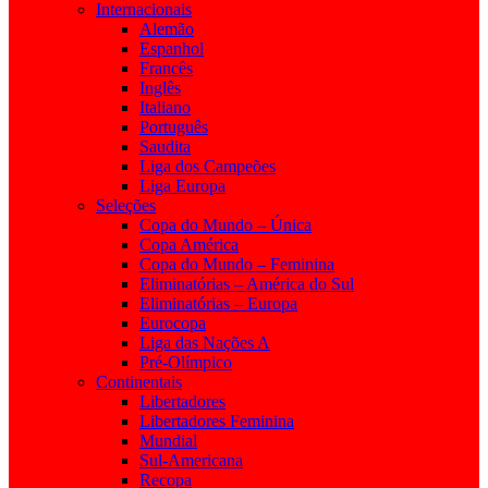
Internacionais
Alemão
Espanhol
Francês
Inglês
Italiano
Português
Saudita
Liga dos Campeões
Liga Europa
Seleções
Copa do Mundo – Única
Copa América
Copa do Mundo – Feminina
Eliminatórias – América do Sul
Eliminatórias – Europa
Eurocopa
Liga das Nações A
Pré-Olímpico
Continentais
Libertadores
Libertadores Feminina
Mundial
Sul-Americana
Recopa