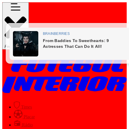
Fechar Menu
Times
Placar
Rádio