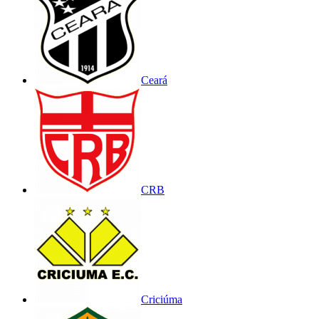
Ceará
CRB
Criciúma