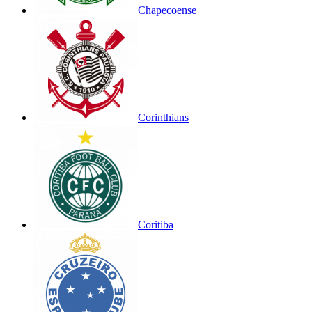
Chapecoense
Corinthians
Coritiba