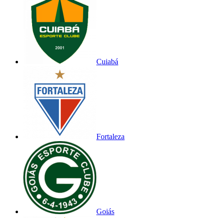
Cuiabá
Fortaleza
Goiás