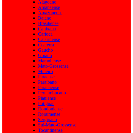
Alagoano
Amapaense
Amazonense
Baiano
Brasiliense
Capixaba
Carioca
Catarinense
Cearense
Gaúcho
Goiano
Maranhense
Mato-Grossense
Mineiro
Paraense
Paraibano
Paranaense
Pernambucano
Piauiense
Potiguar
Rondoniense
Roraimense
Sergipano
Sul-Mato-Grossense
Tocantinense