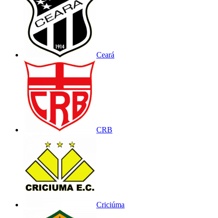
Ceará
CRB
Criciúma