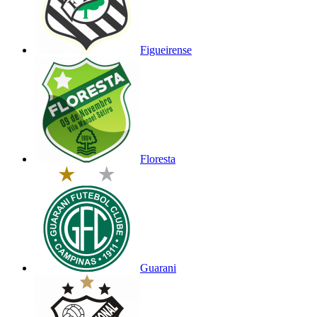
Figueirense
Floresta
Guarani