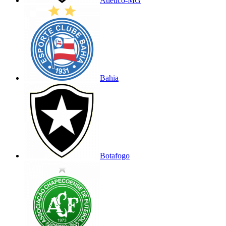
Atlético-MG
Bahia
Botafogo