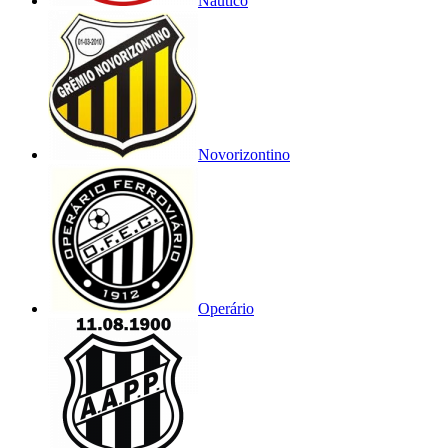
Náutico
Novorizontino
Operário