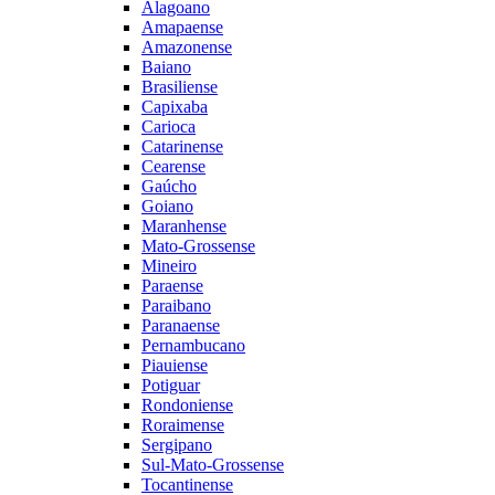
Alagoano
Amapaense
Amazonense
Baiano
Brasiliense
Capixaba
Carioca
Catarinense
Cearense
Gaúcho
Goiano
Maranhense
Mato-Grossense
Mineiro
Paraense
Paraibano
Paranaense
Pernambucano
Piauiense
Potiguar
Rondoniense
Roraimense
Sergipano
Sul-Mato-Grossense
Tocantinense