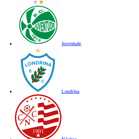
Juventude
Londrina