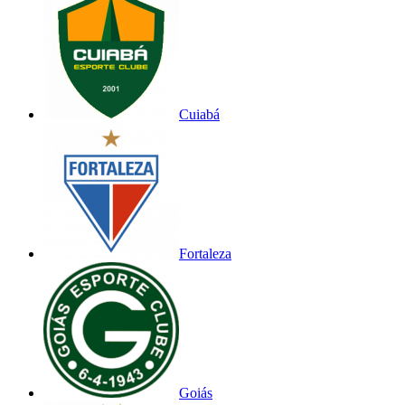
Cuiabá
Fortaleza
Goiás