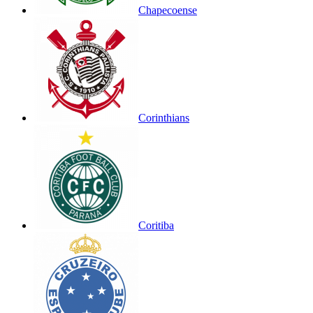
Chapecoense
Corinthians
Coritiba