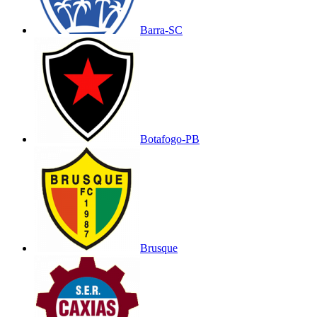
Barra-SC
Botafogo-PB
Brusque