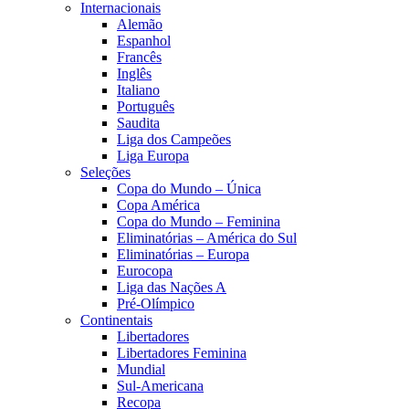
Internacionais
Alemão
Espanhol
Francês
Inglês
Italiano
Português
Saudita
Liga dos Campeões
Liga Europa
Seleções
Copa do Mundo – Única
Copa América
Copa do Mundo – Feminina
Eliminatórias – América do Sul
Eliminatórias – Europa
Eurocopa
Liga das Nações A
Pré-Olímpico
Continentais
Libertadores
Libertadores Feminina
Mundial
Sul-Americana
Recopa