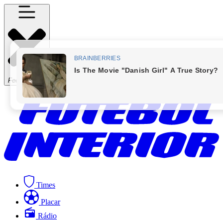
Fechar Menu
Times
Placar
Rádio