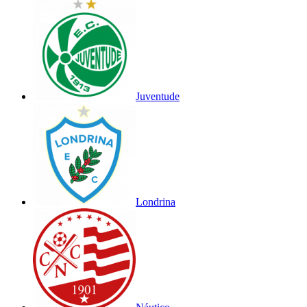
Juventude
Londrina