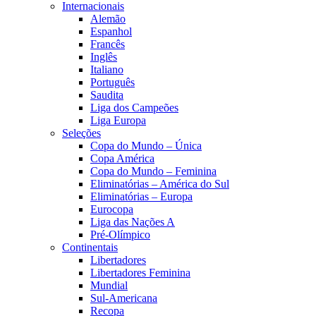
Internacionais
Alemão
Espanhol
Francês
Inglês
Italiano
Português
Saudita
Liga dos Campeões
Liga Europa
Seleções
Copa do Mundo – Única
Copa América
Copa do Mundo – Feminina
Eliminatórias – América do Sul
Eliminatórias – Europa
Eurocopa
Liga das Nações A
Pré-Olímpico
Continentais
Libertadores
Libertadores Feminina
Mundial
Sul-Americana
Recopa