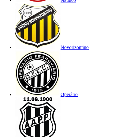
Náutico
Novorizontino
Operário