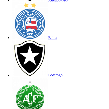
Atlético-MG
Bahia
Botafogo