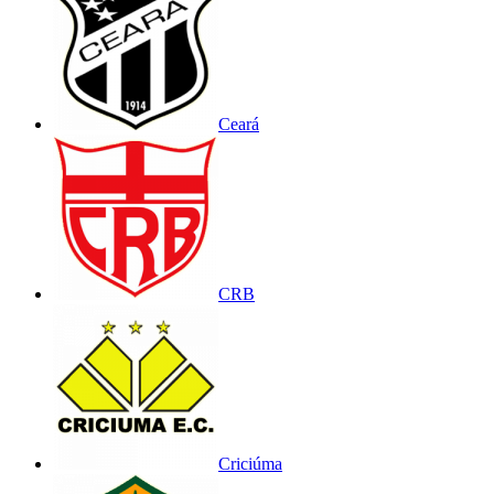
Ceará
CRB
Criciúma