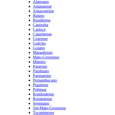
Alagoano
Amapaense
Amazonense
Baiano
Brasiliense
Capixaba
Carioca
Catarinense
Cearense
Gaúcho
Goiano
Maranhense
Mato-Grossense
Mineiro
Paraense
Paraibano
Paranaense
Pernambucano
Piauiense
Potiguar
Rondoniense
Roraimense
Sergipano
Sul-Mato-Grossense
Tocantinense