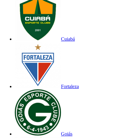
Cuiabá
Fortaleza
Goiás