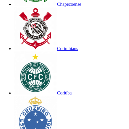
Chapecoense
Corinthians
Coritiba