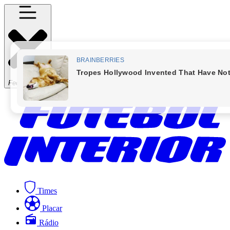
Fechar Menu
Times
Placar
Rádio