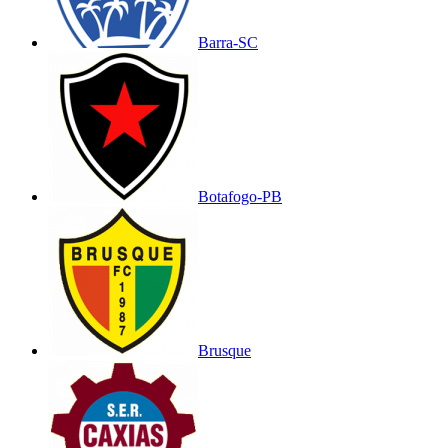
Barra-SC
Botafogo-PB
Brusque