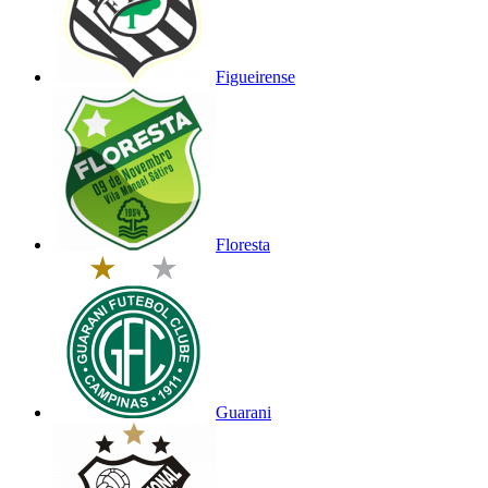
Figueirense
Floresta
Guarani