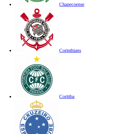
Chapecoense
Corinthians
Coritiba