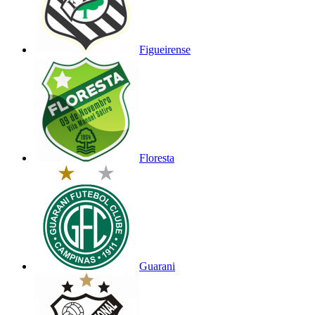
Figueirense
Floresta
Guarani