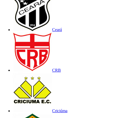
Ceará
CRB
Criciúma