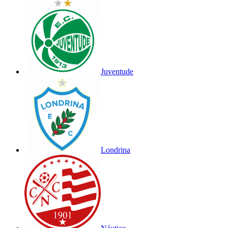
Juventude
Londrina