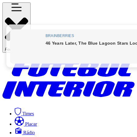
Fechar Menu
Times
Placar
Rádio