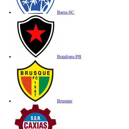
Barra-SC
Botafogo-PB
Brusque