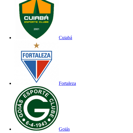
Cuiabá
Fortaleza
Goiás