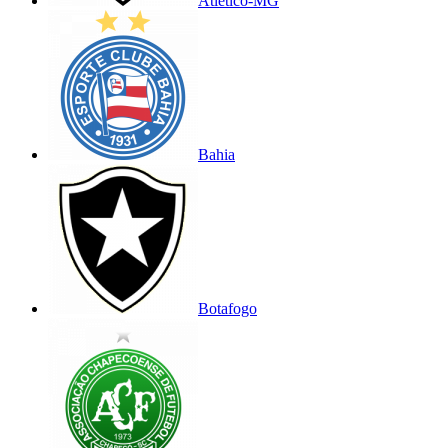
Atlético-MG
Bahia
Botafogo