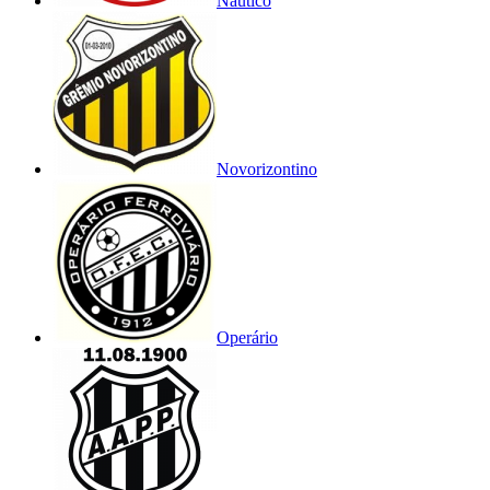
Náutico
Novorizontino
Operário