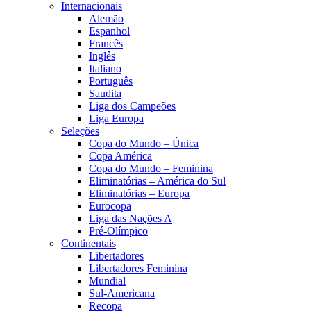
Internacionais
Alemão
Espanhol
Francês
Inglês
Italiano
Português
Saudita
Liga dos Campeões
Liga Europa
Seleções
Copa do Mundo – Única
Copa América
Copa do Mundo – Feminina
Eliminatórias – América do Sul
Eliminatórias – Europa
Eurocopa
Liga das Nações A
Pré-Olímpico
Continentais
Libertadores
Libertadores Feminina
Mundial
Sul-Americana
Recopa