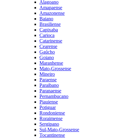
Alagoano
Amapaense
Amazonense
Baiano
Brasiliense
Capixaba
Carioca
Catarinense
Cearense
Gaúcho
Goiano
Maranhense
Mato-Grossense
Mineiro
Paraense
Paraibano
Paranaense
Pernambucano
Piauiense
Potiguar
Rondoniense
Roraimense
Sergipano
Sul-Mato-Grossense
Tocantinense