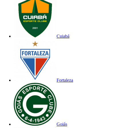
Cuiabá
Fortaleza
Goiás