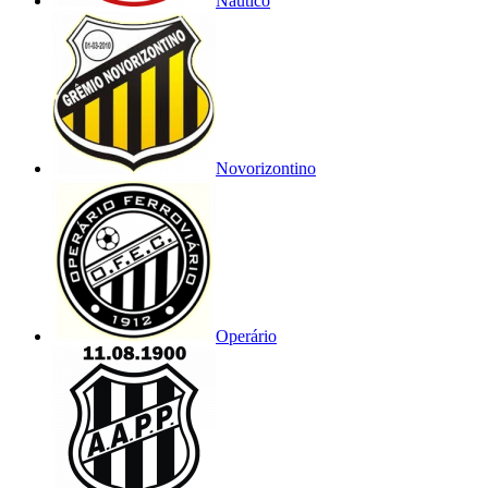
Náutico
Novorizontino
Operário