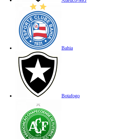
Atlético-MG
Bahia
Botafogo