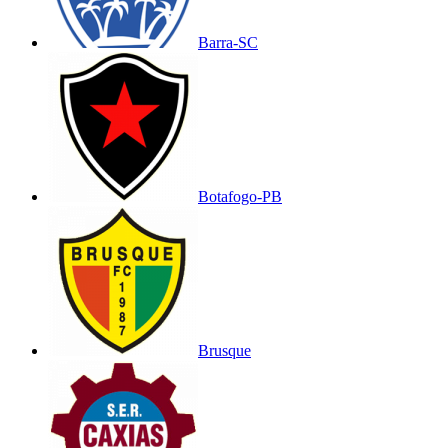
Barra-SC
Botafogo-PB
Brusque