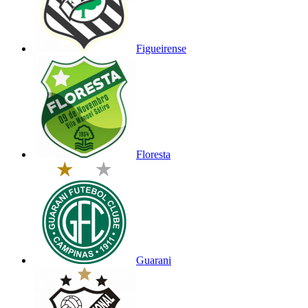
Figueirense
Floresta
Guarani