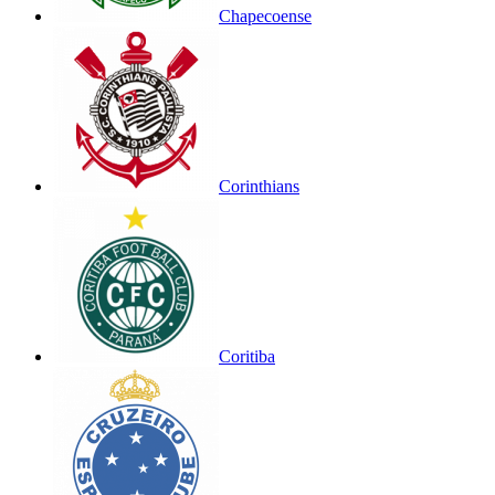
Chapecoense
Corinthians
Coritiba