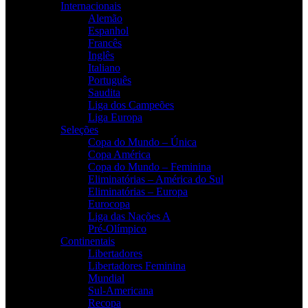
Internacionais
Alemão
Espanhol
Francês
Inglês
Italiano
Português
Saudita
Liga dos Campeões
Liga Europa
Seleções
Copa do Mundo – Única
Copa América
Copa do Mundo – Feminina
Eliminatórias – América do Sul
Eliminatórias – Europa
Eurocopa
Liga das Nações A
Pré-Olímpico
Continentais
Libertadores
Libertadores Feminina
Mundial
Sul-Americana
Recopa