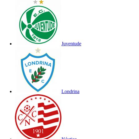
Juventude
Londrina