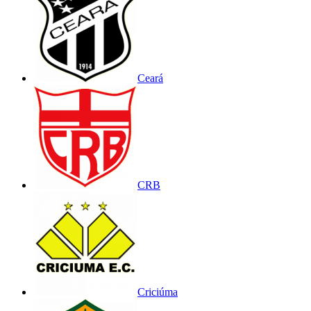
Ceará
CRB
Criciúma