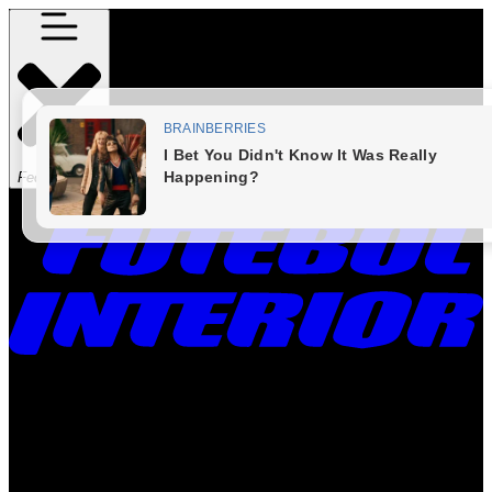
Fechar Menu
Times
Placar
Rádio