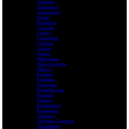
Alagoano
Amapaense
Amazonense
Baiano
Brasiliense
Capixaba
Carioca
Catarinense
Cearense
Gaúcho
Goiano
Maranhense
Mato-Grossense
Mineiro
Paraense
Paraibano
Paranaense
Pernambucano
Piauiense
Potiguar
Rondoniense
Roraimense
Sergipano
Sul-Mato-Grossense
Tocantinense