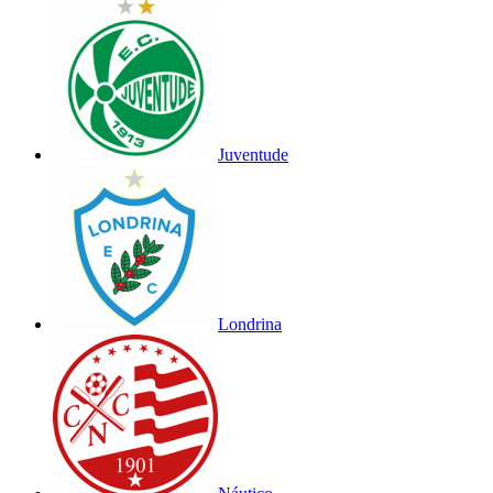
Juventude
Londrina