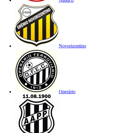
Náutico
Novorizontino
Operário