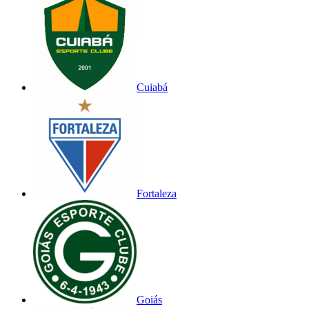
Cuiabá
Fortaleza
Goiás