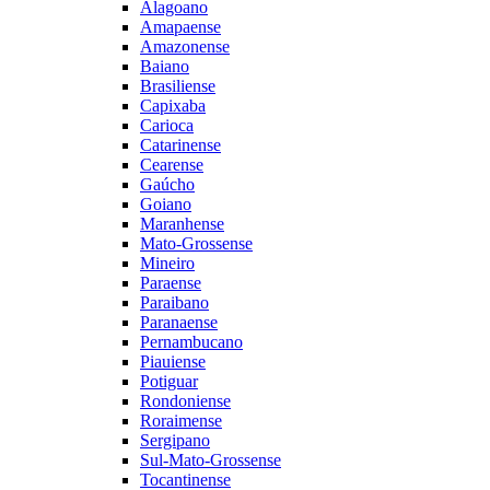
Alagoano
Amapaense
Amazonense
Baiano
Brasiliense
Capixaba
Carioca
Catarinense
Cearense
Gaúcho
Goiano
Maranhense
Mato-Grossense
Mineiro
Paraense
Paraibano
Paranaense
Pernambucano
Piauiense
Potiguar
Rondoniense
Roraimense
Sergipano
Sul-Mato-Grossense
Tocantinense