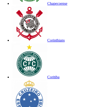
Chapecoense
Corinthians
Coritiba