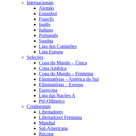
Internacionais
Alemão
Espanhol
Francês
Inglês
Italiano
Português
Saudita
Liga dos Campeões
Liga Europa
Seleções
Copa do Mundo – Única
Copa América
Copa do Mundo – Feminina
Eliminatórias – América do Sul
Eliminatórias – Europa
Eurocopa
Liga das Nações A
Pré-Olímpico
Continentais
Libertadores
Libertadores Feminina
Mundial
Sul-Americana
Recopa