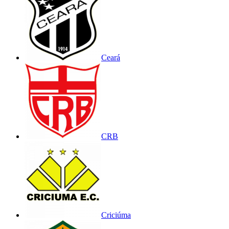
Ceará
CRB
Criciúma