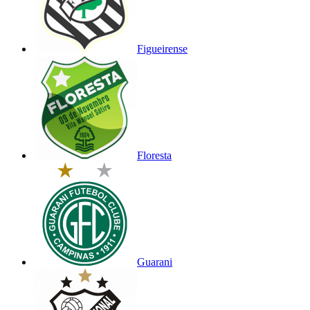
Figueirense
Floresta
Guarani