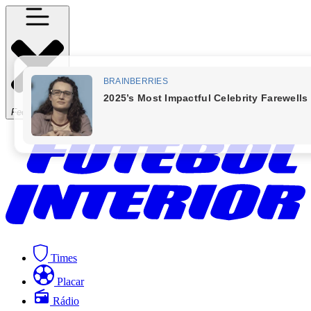
Fechar Menu
Times
Placar
Rádio