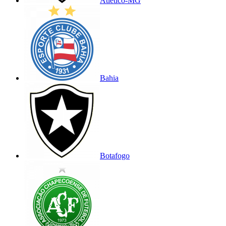
Atlético-MG
Bahia
Botafogo