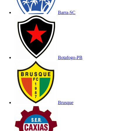
Barra-SC
Botafogo-PB
Brusque