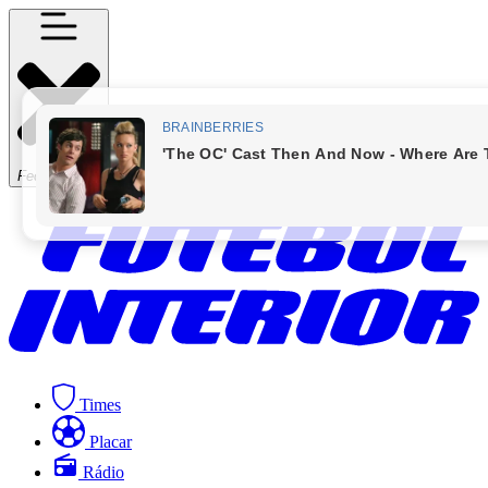
Fechar Menu
Times
Placar
Rádio