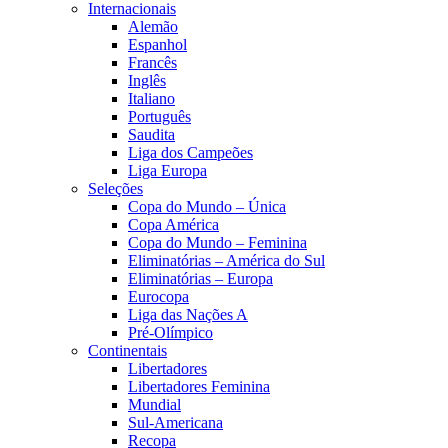
Internacionais
Alemão
Espanhol
Francês
Inglês
Italiano
Português
Saudita
Liga dos Campeões
Liga Europa
Seleções
Copa do Mundo – Única
Copa América
Copa do Mundo – Feminina
Eliminatórias – América do Sul
Eliminatórias – Europa
Eurocopa
Liga das Nações A
Pré-Olímpico
Continentais
Libertadores
Libertadores Feminina
Mundial
Sul-Americana
Recopa