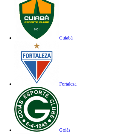
Cuiabá
Fortaleza
Goiás