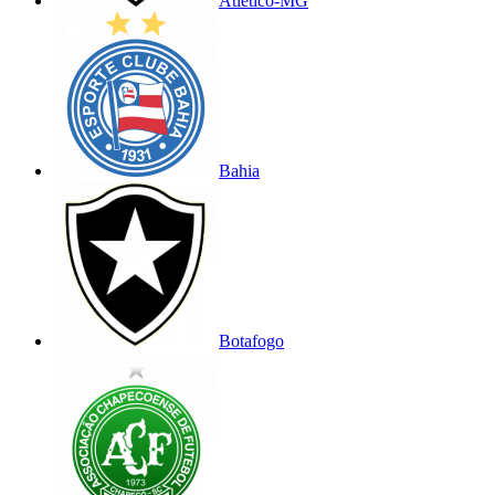
Atlético-MG
Bahia
Botafogo