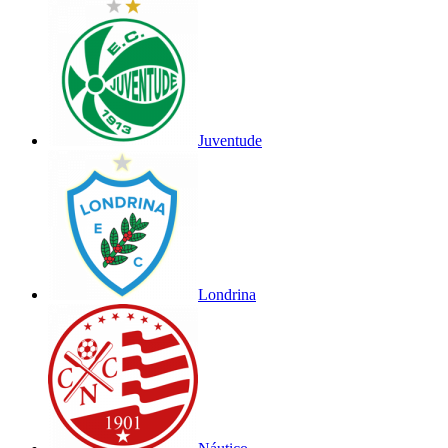
Juventude
Londrina