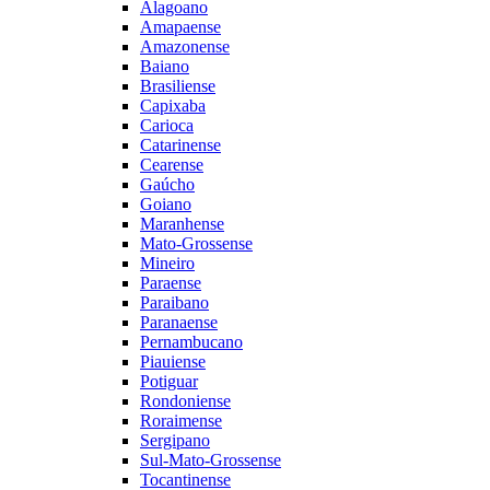
Alagoano
Amapaense
Amazonense
Baiano
Brasiliense
Capixaba
Carioca
Catarinense
Cearense
Gaúcho
Goiano
Maranhense
Mato-Grossense
Mineiro
Paraense
Paraibano
Paranaense
Pernambucano
Piauiense
Potiguar
Rondoniense
Roraimense
Sergipano
Sul-Mato-Grossense
Tocantinense