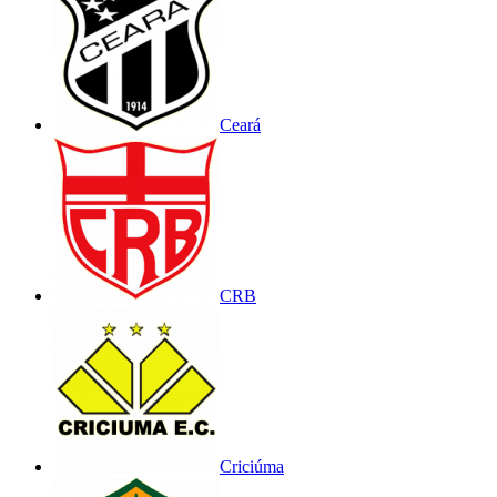
Ceará
CRB
Criciúma