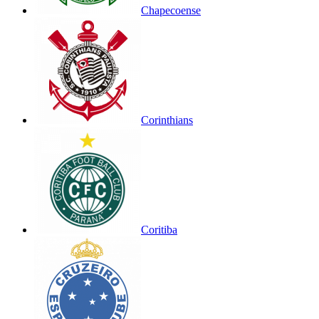
Chapecoense
Corinthians
Coritiba