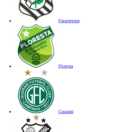
Figueirense
Floresta
Guarani