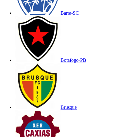
Barra-SC
Botafogo-PB
Brusque