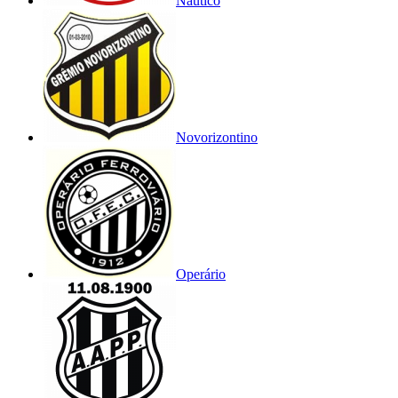
Náutico
Novorizontino
Operário