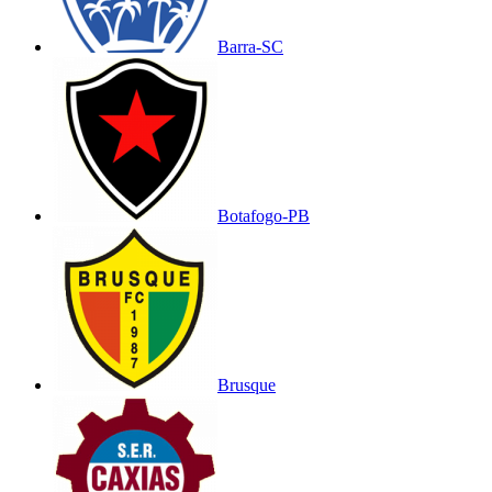
Barra-SC
Botafogo-PB
Brusque