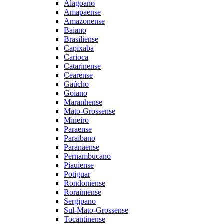
Alagoano
Amapaense
Amazonense
Baiano
Brasiliense
Capixaba
Carioca
Catarinense
Cearense
Gaúcho
Goiano
Maranhense
Mato-Grossense
Mineiro
Paraense
Paraibano
Paranaense
Pernambucano
Piauiense
Potiguar
Rondoniense
Roraimense
Sergipano
Sul-Mato-Grossense
Tocantinense