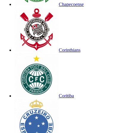
Chapecoense
Corinthians
Coritiba