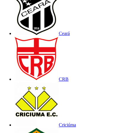
Ceará
CRB
Criciúma