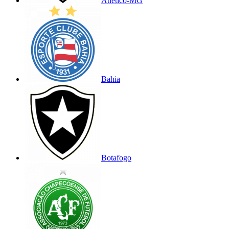
Atlético-MG
Bahia
Botafogo