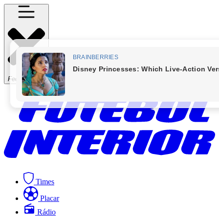
Fechar Menu
Times
Placar
Rádio