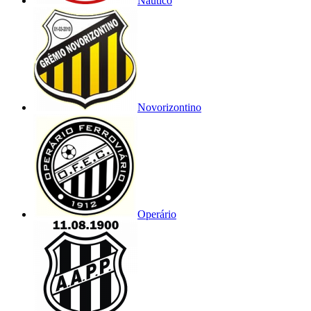
Náutico
Novorizontino
Operário