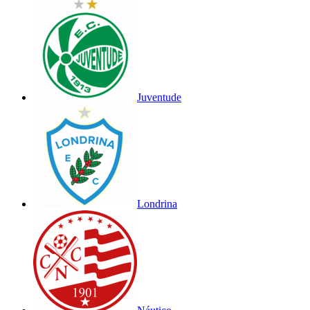
Juventude
Londrina