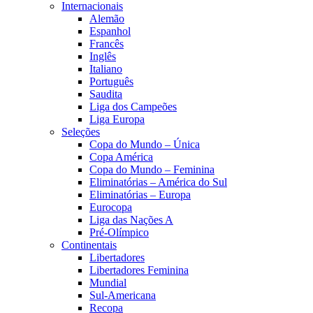
Internacionais
Alemão
Espanhol
Francês
Inglês
Italiano
Português
Saudita
Liga dos Campeões
Liga Europa
Seleções
Copa do Mundo – Única
Copa América
Copa do Mundo – Feminina
Eliminatórias – América do Sul
Eliminatórias – Europa
Eurocopa
Liga das Nações A
Pré-Olímpico
Continentais
Libertadores
Libertadores Feminina
Mundial
Sul-Americana
Recopa