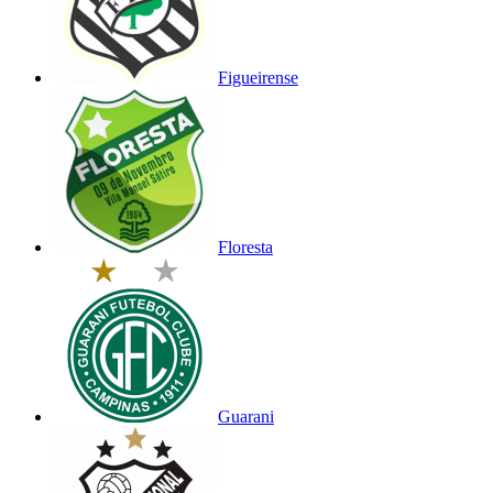
Figueirense
Floresta
Guarani