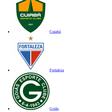
Cuiabá
Fortaleza
Goiás