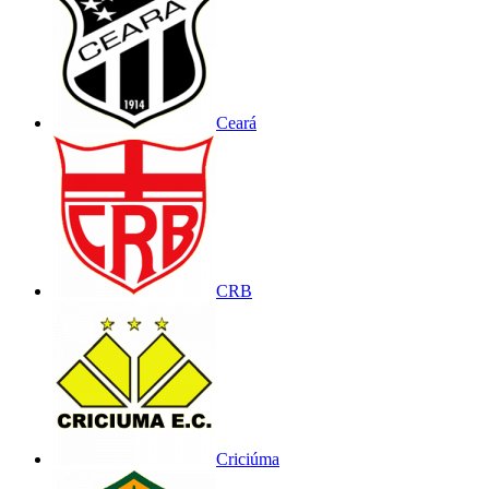
Ceará
CRB
Criciúma