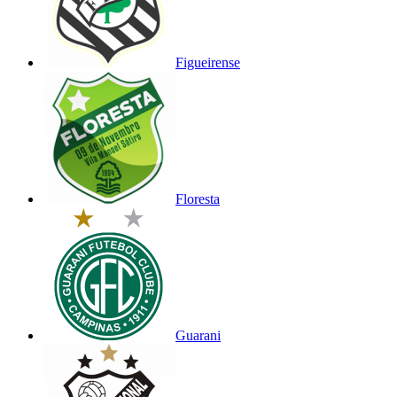
Figueirense
Floresta
Guarani