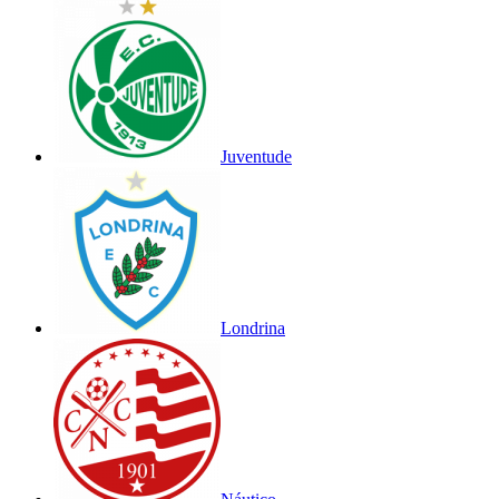
Juventude
Londrina