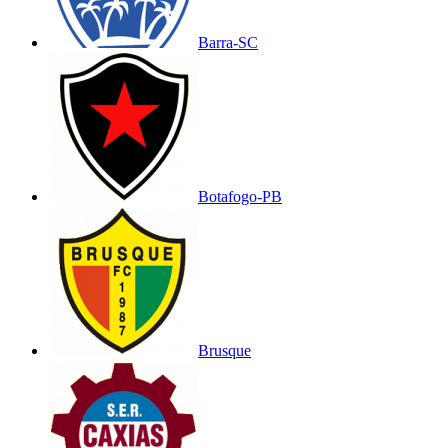
Barra-SC
Botafogo-PB
Brusque