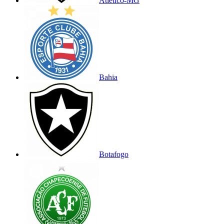
Atlético-MG
Bahia
Botafogo