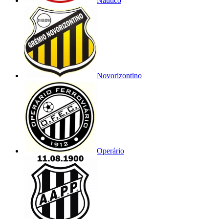
Náutico
Novorizontino
Operário