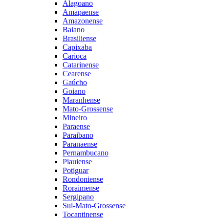
Alagoano
Amapaense
Amazonense
Baiano
Brasiliense
Capixaba
Carioca
Catarinense
Cearense
Gaúcho
Goiano
Maranhense
Mato-Grossense
Mineiro
Paraense
Paraibano
Paranaense
Pernambucano
Piauiense
Potiguar
Rondoniense
Roraimense
Sergipano
Sul-Mato-Grossense
Tocantinense