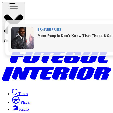
Fechar Menu
Times
Placar
Rádio