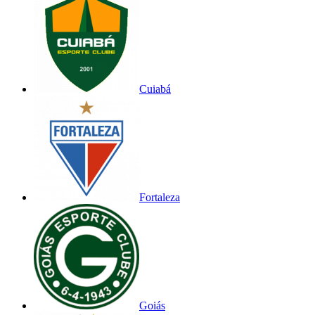
Cuiabá
Fortaleza
Goiás