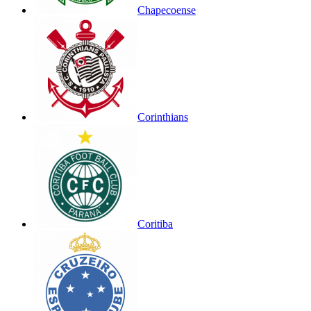
Chapecoense
Corinthians
Coritiba