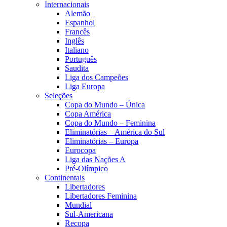
Internacionais
Alemão
Espanhol
Francês
Inglês
Italiano
Português
Saudita
Liga dos Campeões
Liga Europa
Seleções
Copa do Mundo – Única
Copa América
Copa do Mundo – Feminina
Eliminatórias – América do Sul
Eliminatórias – Europa
Eurocopa
Liga das Nações A
Pré-Olímpico
Continentais
Libertadores
Libertadores Feminina
Mundial
Sul-Americana
Recopa