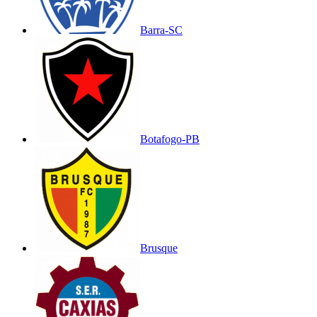
Barra-SC
Botafogo-PB
Brusque