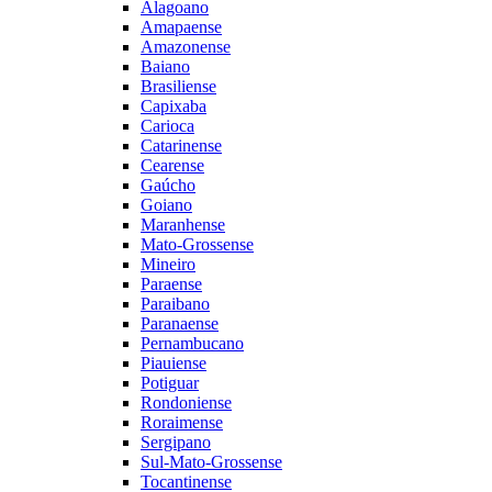
Alagoano
Amapaense
Amazonense
Baiano
Brasiliense
Capixaba
Carioca
Catarinense
Cearense
Gaúcho
Goiano
Maranhense
Mato-Grossense
Mineiro
Paraense
Paraibano
Paranaense
Pernambucano
Piauiense
Potiguar
Rondoniense
Roraimense
Sergipano
Sul-Mato-Grossense
Tocantinense