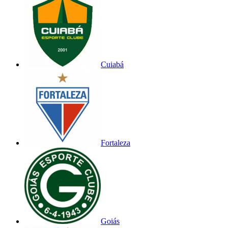
Cuiabá
Fortaleza
Goiás