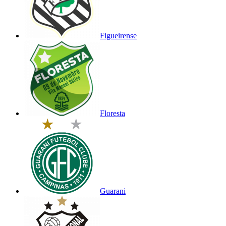
Figueirense
Floresta
Guarani