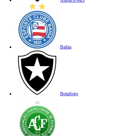
Atlético-MG
Bahia
Botafogo