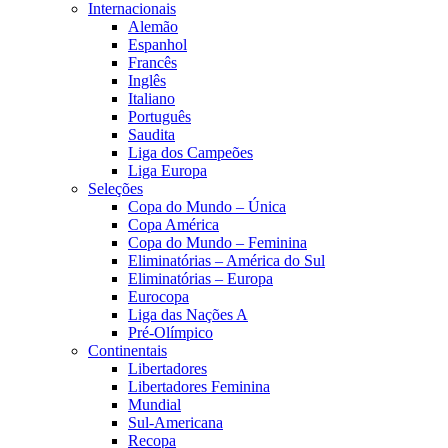
Internacionais
Alemão
Espanhol
Francês
Inglês
Italiano
Português
Saudita
Liga dos Campeões
Liga Europa
Seleções
Copa do Mundo – Única
Copa América
Copa do Mundo – Feminina
Eliminatórias – América do Sul
Eliminatórias – Europa
Eurocopa
Liga das Nações A
Pré-Olímpico
Continentais
Libertadores
Libertadores Feminina
Mundial
Sul-Americana
Recopa