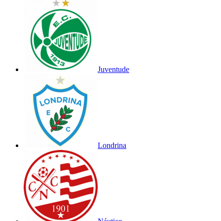
Juventude
Londrina