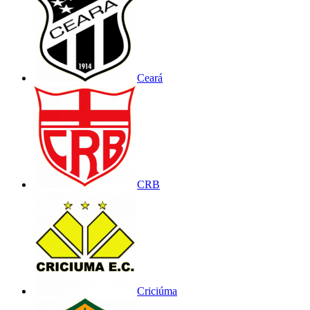
Ceará
CRB
Criciúma