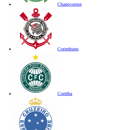
Chapecoense
Corinthians
Coritiba