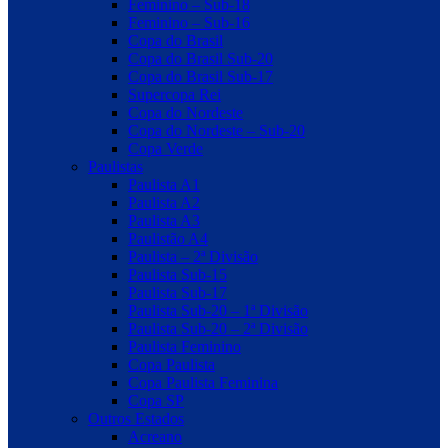
Feminino – Sub-18
Feminino – Sub-16
Copa do Brasil
Copa do Brasil Sub-20
Copa do Brasil Sub-17
Supercopa Rei
Copa do Nordeste
Copa do Nordeste – Sub-20
Copa Verde
Paulistas
Paulista A1
Paulista A2
Paulista A3
Paulistão A4
Paulista – 2ª Divisão
Paulista Sub-15
Paulista Sub-17
Paulista Sub-20 – 1ª Divisão
Paulista Sub-20 – 2ª Divisão
Paulista Feminino
Copa Paulista
Copa Paulista Feminina
Copa SP
Outros Estados
Acreano