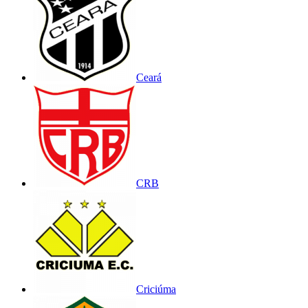
Ceará
CRB
Criciúma