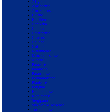
Alagoano
Amapaense
Amazonense
Baiano
Brasiliense
Capixaba
Carioca
Catarinense
Cearense
Gaúcho
Goiano
Maranhense
Mato-Grossense
Mineiro
Paraense
Paraibano
Paranaense
Pernambucano
Piauiense
Potiguar
Rondoniense
Roraimense
Sergipano
Sul-Mato-Grossense
Tocantinense