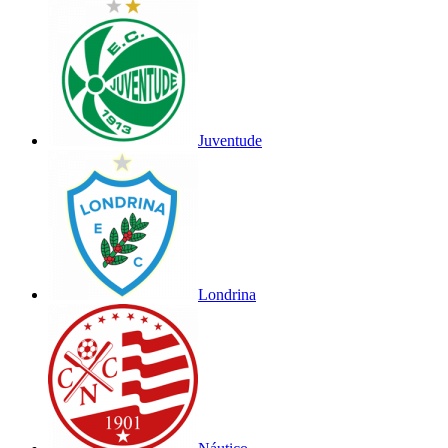
Juventude
Londrina