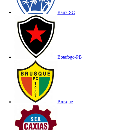
Barra-SC
Botafogo-PB
Brusque