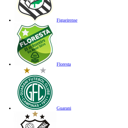
Figueirense
Floresta
Guarani