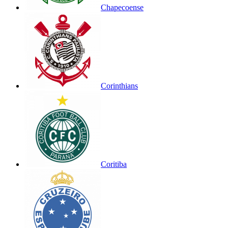
Chapecoense
Corinthians
Coritiba