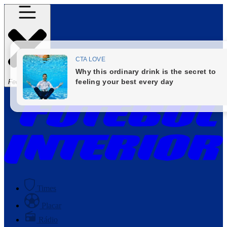
Fechar Menu
Times
Placar
Rádio