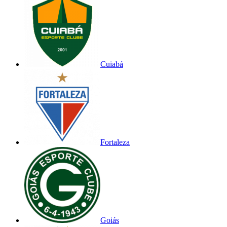
Cuiabá
Fortaleza
Goiás