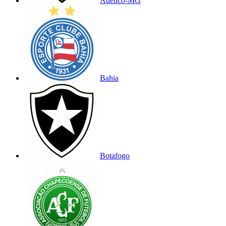
Atlético-MG
Bahia
Botafogo