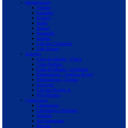
Internacionais
Alemão
Espanhol
Francês
Inglês
Italiano
Português
Saudita
Liga dos Campeões
Liga Europa
Seleções
Copa do Mundo – Única
Copa América
Copa do Mundo – Feminina
Eliminatórias – América do Sul
Eliminatórias – Europa
Eurocopa
Liga das Nações A
Pré-Olímpico
Continentais
Libertadores
Libertadores Feminina
Mundial
Sul-Americana
Recopa