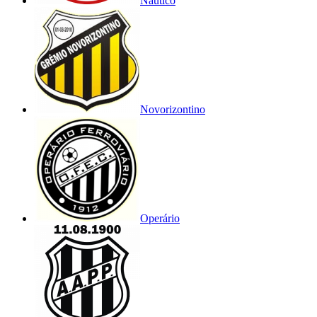
Náutico
Novorizontino
Operário