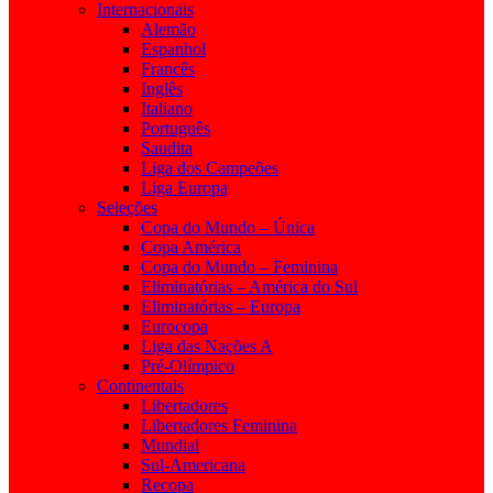
Internacionais
Alemão
Espanhol
Francês
Inglês
Italiano
Português
Saudita
Liga dos Campeões
Liga Europa
Seleções
Copa do Mundo – Única
Copa América
Copa do Mundo – Feminina
Eliminatórias – América do Sul
Eliminatórias – Europa
Eurocopa
Liga das Nações A
Pré-Olímpico
Continentais
Libertadores
Libertadores Feminina
Mundial
Sul-Americana
Recopa