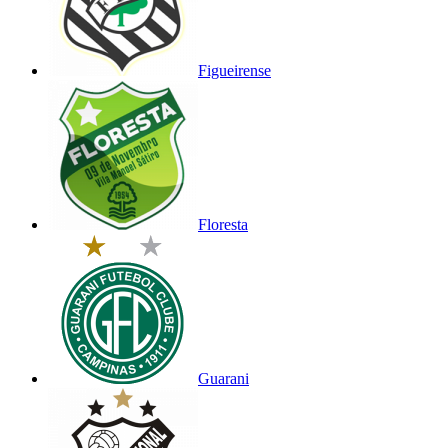
Figueirense
Floresta
Guarani