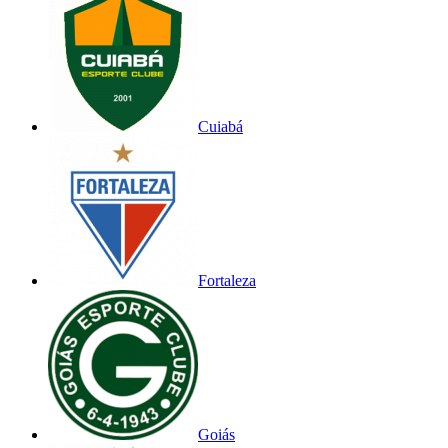
Cuiabá
Fortaleza
Goiás