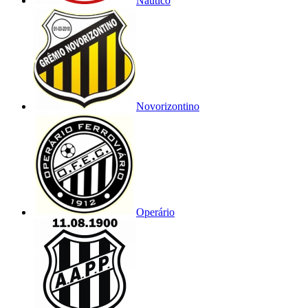
Náutico
Novorizontino
Operário