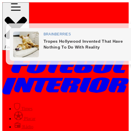
Fechar Menu
Times
Placar
Rádio