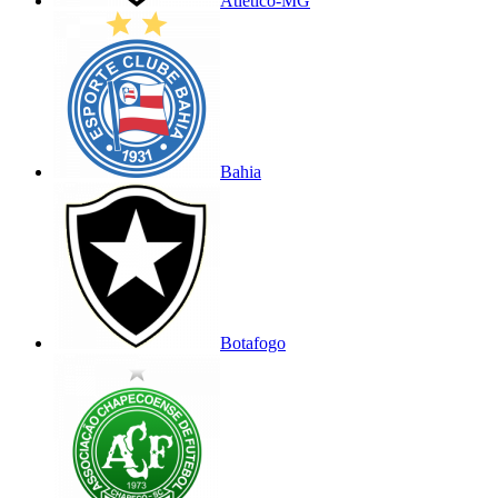
Atlético-MG
Bahia
Botafogo