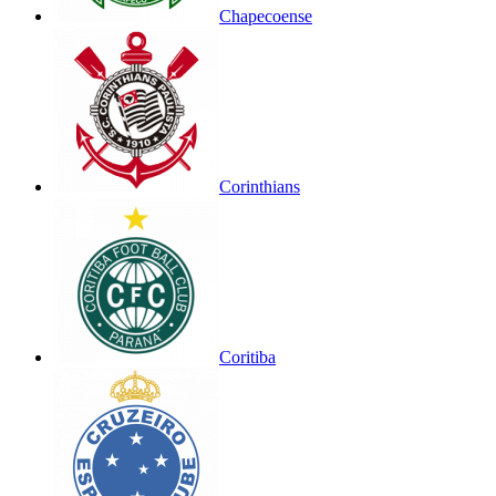
Chapecoense
Corinthians
Coritiba