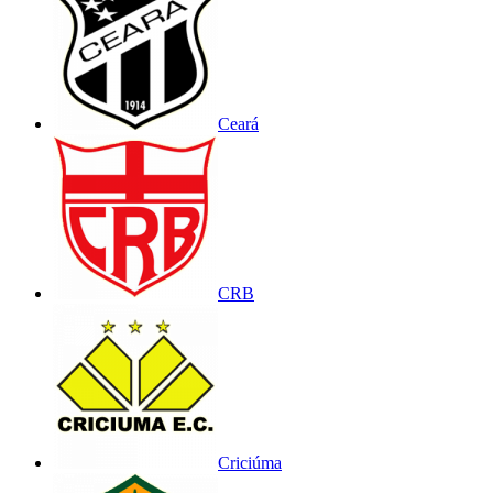
Ceará
CRB
Criciúma