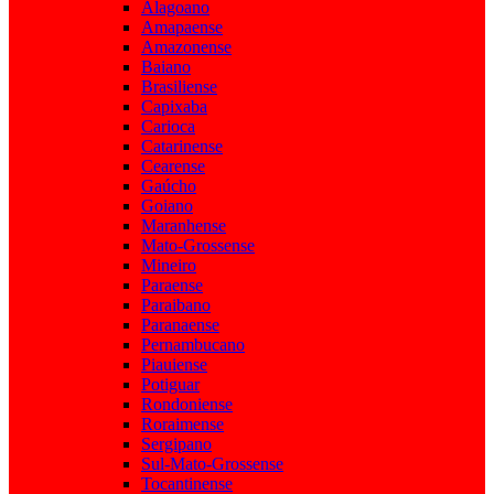
Alagoano
Amapaense
Amazonense
Baiano
Brasiliense
Capixaba
Carioca
Catarinense
Cearense
Gaúcho
Goiano
Maranhense
Mato-Grossense
Mineiro
Paraense
Paraibano
Paranaense
Pernambucano
Piauiense
Potiguar
Rondoniense
Roraimense
Sergipano
Sul-Mato-Grossense
Tocantinense