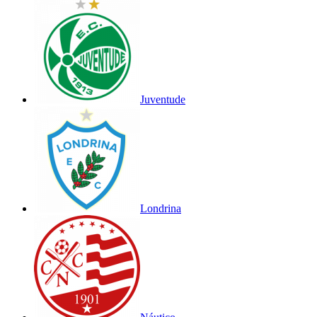
Juventude
Londrina