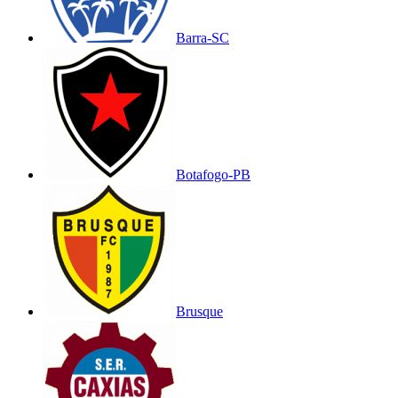
Barra-SC
Botafogo-PB
Brusque