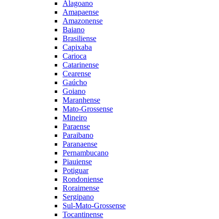
Alagoano
Amapaense
Amazonense
Baiano
Brasiliense
Capixaba
Carioca
Catarinense
Cearense
Gaúcho
Goiano
Maranhense
Mato-Grossense
Mineiro
Paraense
Paraibano
Paranaense
Pernambucano
Piauiense
Potiguar
Rondoniense
Roraimense
Sergipano
Sul-Mato-Grossense
Tocantinense