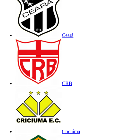
Ceará
CRB
Criciúma