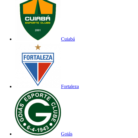
Cuiabá
Fortaleza
Goiás