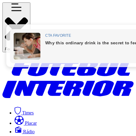
Fechar Menu
Times
Placar
Rádio