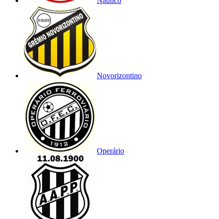
Náutico
Novorizontino
Operário