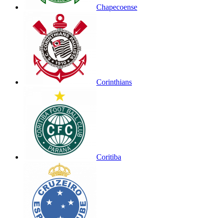
Chapecoense
Corinthians
Coritiba