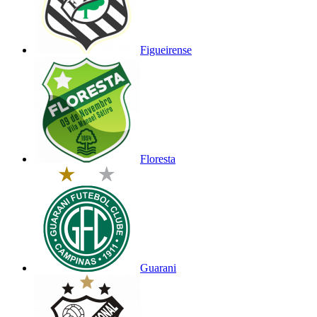
Figueirense
Floresta
Guarani