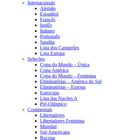
Internacionais
Alemão
Espanhol
Francês
Inglês
Italiano
Português
Saudita
Liga dos Campeões
Liga Europa
Seleções
Copa do Mundo – Única
Copa América
Copa do Mundo – Feminina
Eliminatórias – América do Sul
Eliminatórias – Europa
Eurocopa
Liga das Nações A
Pré-Olímpico
Continentais
Libertadores
Libertadores Feminina
Mundial
Sul-Americana
Recopa