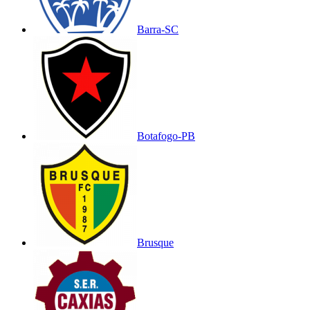
Barra-SC
Botafogo-PB
Brusque