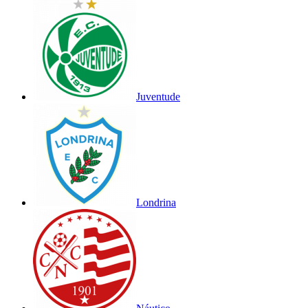
Juventude
Londrina