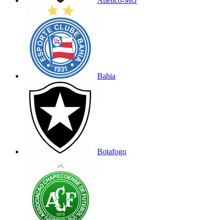
Atlético-MG
Bahia
Botafogo