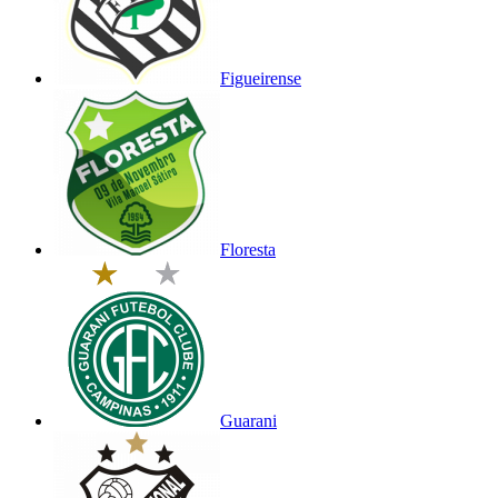
Figueirense
Floresta
Guarani