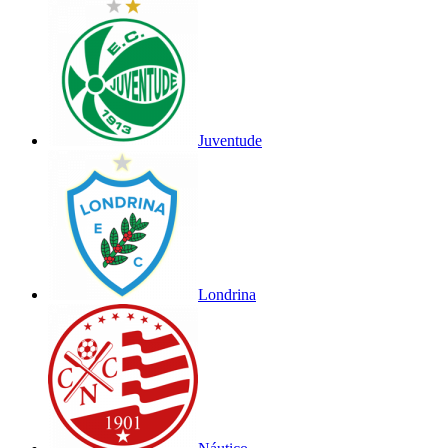
Juventude
Londrina