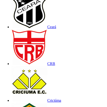
Ceará
CRB
Criciúma