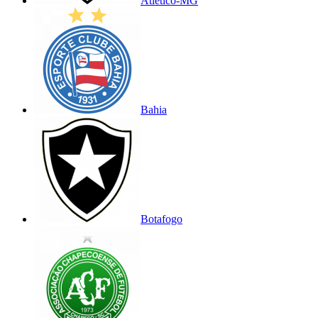
Atlético-MG
Bahia
Botafogo