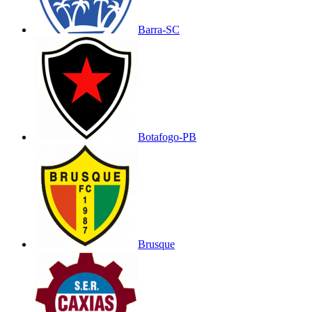
Barra-SC
Botafogo-PB
Brusque