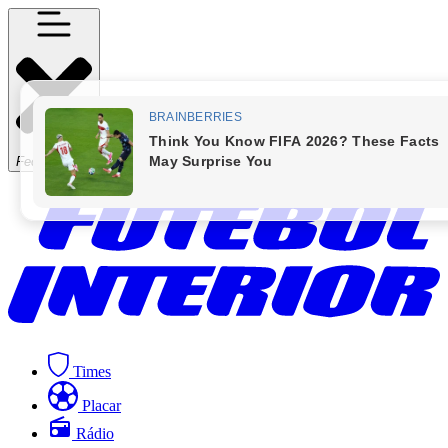
Fechar Menu
Times
Placar
Rádio