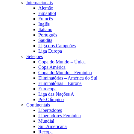
Internacionais
Alemão
Espanhol
Francês
Inglês
Italiano
Português
Saudita
Liga dos Campeões
Liga Europa
Seleções
Copa do Mundo – Única
Copa América
Copa do Mundo – Feminina
Eliminatórias – América do Sul
Eliminatórias – Europa
Eurocopa
Liga das Nações A
Pré-Olímpico
Continentais
Libertadores
Libertadores Feminina
Mundial
Sul-Americana
Recopa