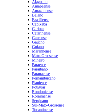
Alagoano
Amapaense
Amazonense
Baiano
Brasiliense
Capixaba
Carioca
Catarinense
Cearense
Gaúcho
Goiano
Maranhense
Mato-Grossense
Mineiro
Paraense
Paraibano
Paranaense
Pernambucano
Piauiense
Potiguar
Rondoniense
Roraimense
Sergipano
Sul-Mato-Grossense
Tocantinense