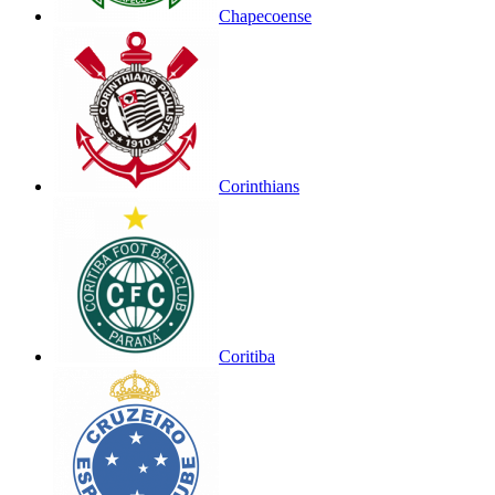
Chapecoense
Corinthians
Coritiba