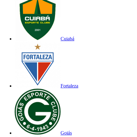
Cuiabá
Fortaleza
Goiás