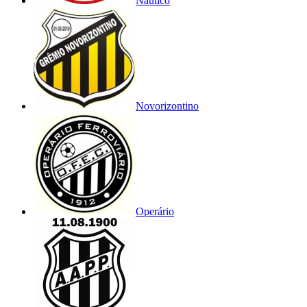
Náutico
Novorizontino
Operário