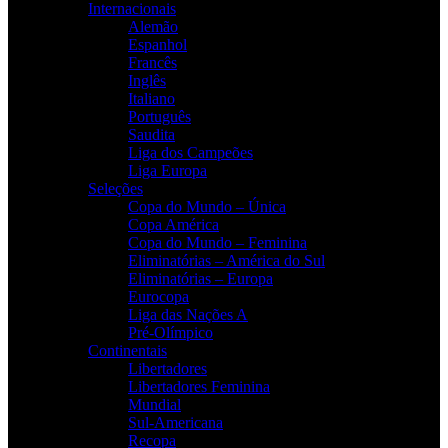
Internacionais
Alemão
Espanhol
Francês
Inglês
Italiano
Português
Saudita
Liga dos Campeões
Liga Europa
Seleções
Copa do Mundo – Única
Copa América
Copa do Mundo – Feminina
Eliminatórias – América do Sul
Eliminatórias – Europa
Eurocopa
Liga das Nações A
Pré-Olímpico
Continentais
Libertadores
Libertadores Feminina
Mundial
Sul-Americana
Recopa