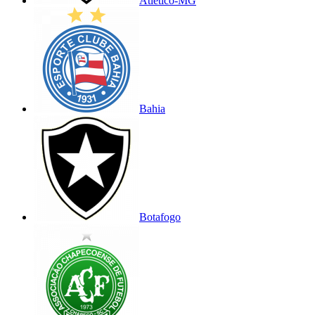
Atlético-MG
Bahia
Botafogo