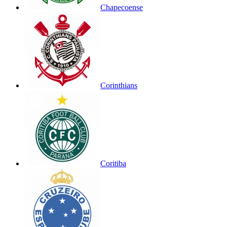
Chapecoense
Corinthians
Coritiba