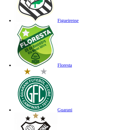
Figueirense
Floresta
Guarani