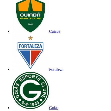
Cuiabá
Fortaleza
Goiás