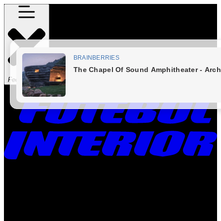
Fechar Menu
Times
Placar
Rádio