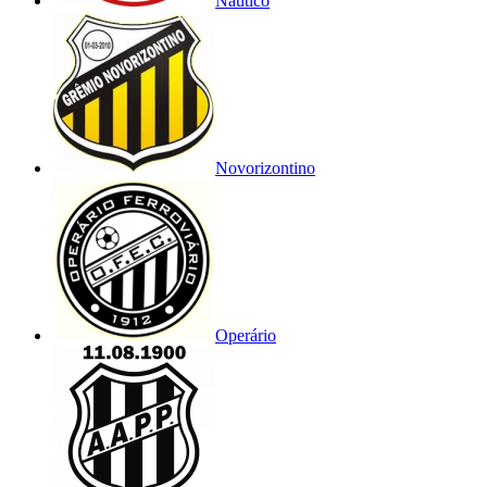
Náutico
Novorizontino
Operário