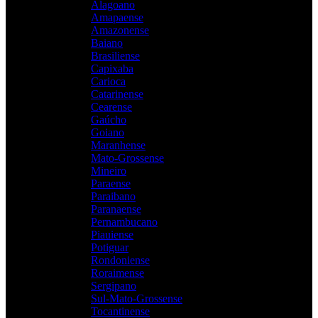
Alagoano
Amapaense
Amazonense
Baiano
Brasiliense
Capixaba
Carioca
Catarinense
Cearense
Gaúcho
Goiano
Maranhense
Mato-Grossense
Mineiro
Paraense
Paraibano
Paranaense
Pernambucano
Piauiense
Potiguar
Rondoniense
Roraimense
Sergipano
Sul-Mato-Grossense
Tocantinense