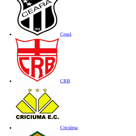
Ceará
CRB
Criciúma