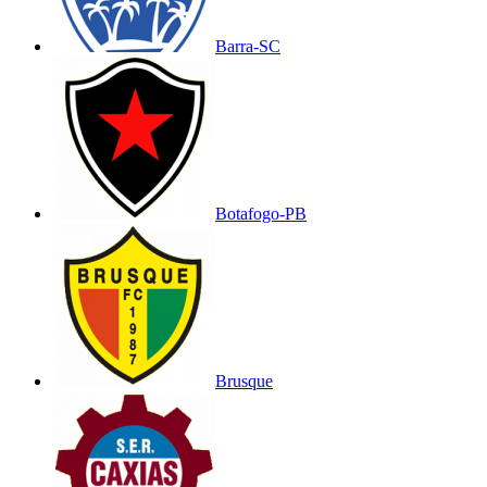
Barra-SC
Botafogo-PB
Brusque