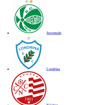
Juventude
Londrina