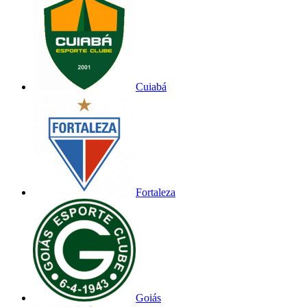
Cuiabá
Fortaleza
Goiás