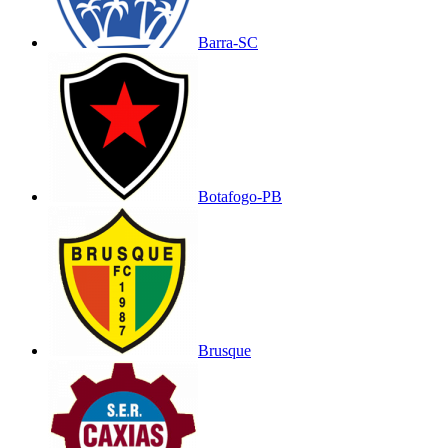
Barra-SC
Botafogo-PB
Brusque