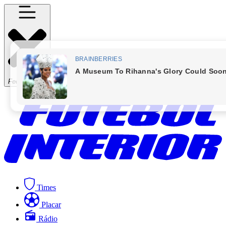
Fechar Menu
Times
Placar
Rádio