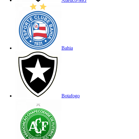
Atlético-MG
Bahia
Botafogo