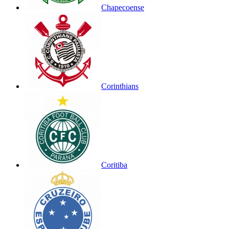
Chapecoense
Corinthians
Coritiba