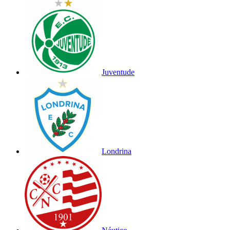
Juventude
Londrina