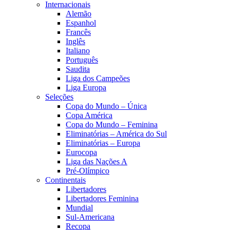
Internacionais
Alemão
Espanhol
Francês
Inglês
Italiano
Português
Saudita
Liga dos Campeões
Liga Europa
Seleções
Copa do Mundo – Única
Copa América
Copa do Mundo – Feminina
Eliminatórias – América do Sul
Eliminatórias – Europa
Eurocopa
Liga das Nações A
Pré-Olímpico
Continentais
Libertadores
Libertadores Feminina
Mundial
Sul-Americana
Recopa