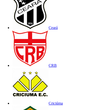
Ceará
CRB
Criciúma