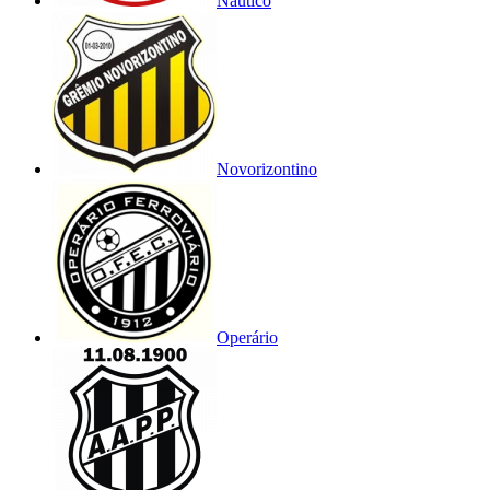
Náutico
Novorizontino
Operário