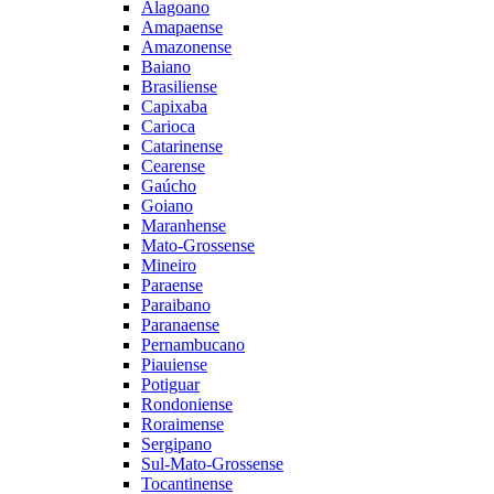
Alagoano
Amapaense
Amazonense
Baiano
Brasiliense
Capixaba
Carioca
Catarinense
Cearense
Gaúcho
Goiano
Maranhense
Mato-Grossense
Mineiro
Paraense
Paraibano
Paranaense
Pernambucano
Piauiense
Potiguar
Rondoniense
Roraimense
Sergipano
Sul-Mato-Grossense
Tocantinense