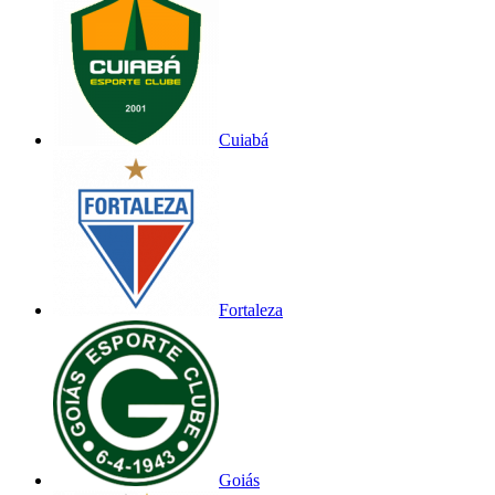
Cuiabá
Fortaleza
Goiás