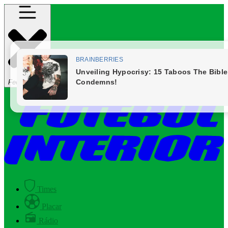
Fechar Menu
Times
Placar
Rádio