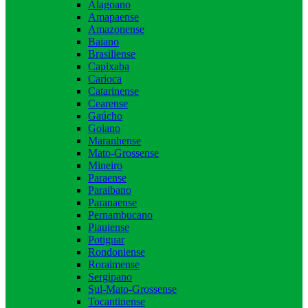
Alagoano
Amapaense
Amazonense
Baiano
Brasiliense
Capixaba
Carioca
Catarinense
Cearense
Gaúcho
Goiano
Maranhense
Mato-Grossense
Mineiro
Paraense
Paraibano
Paranaense
Pernambucano
Piauiense
Potiguar
Rondoniense
Roraimense
Sergipano
Sul-Mato-Grossense
Tocantinense