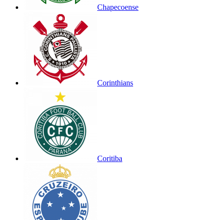
Chapecoense
Corinthians
Coritiba