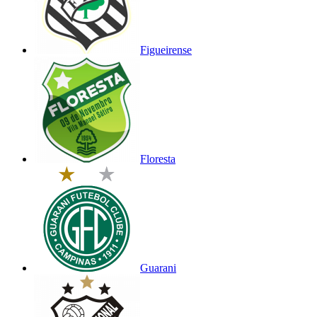
Figueirense
Floresta
Guarani