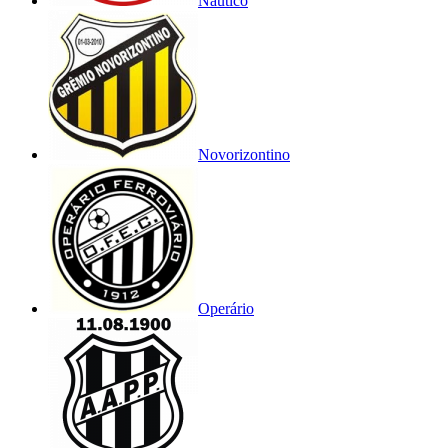
Náutico
Novorizontino
Operário