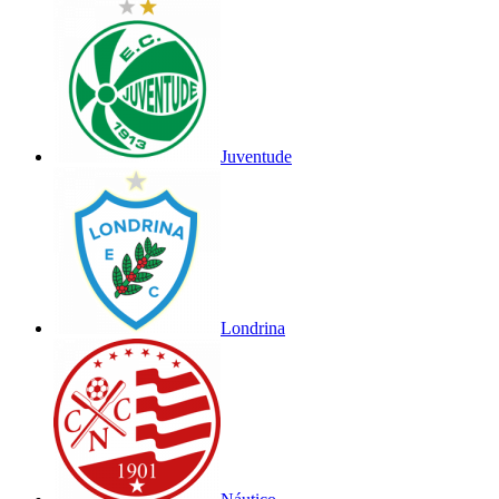
Juventude
Londrina