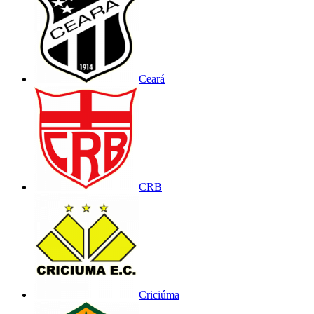
Ceará
CRB
Criciúma