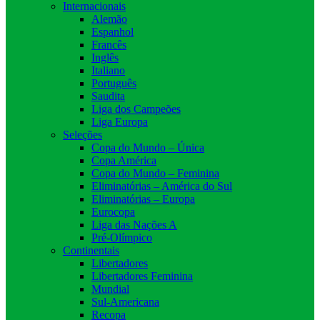
Internacionais
Alemão
Espanhol
Francês
Inglês
Italiano
Português
Saudita
Liga dos Campeões
Liga Europa
Seleções
Copa do Mundo – Única
Copa América
Copa do Mundo – Feminina
Eliminatórias – América do Sul
Eliminatórias – Europa
Eurocopa
Liga das Nações A
Pré-Olímpico
Continentais
Libertadores
Libertadores Feminina
Mundial
Sul-Americana
Recopa