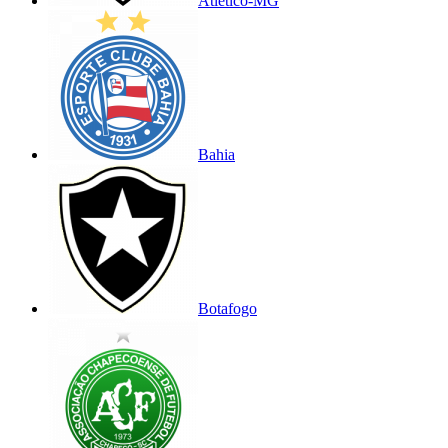
Atlético-MG
Bahia
Botafogo