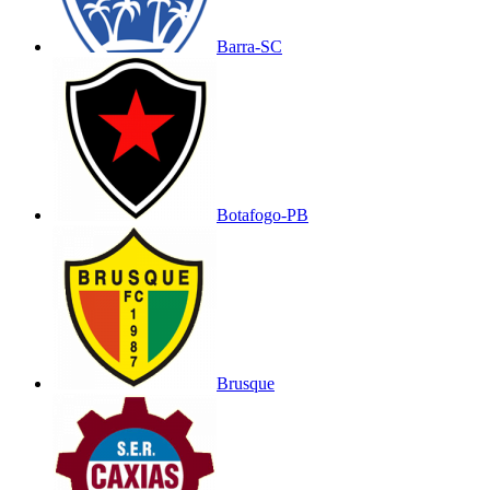
Barra-SC
Botafogo-PB
Brusque