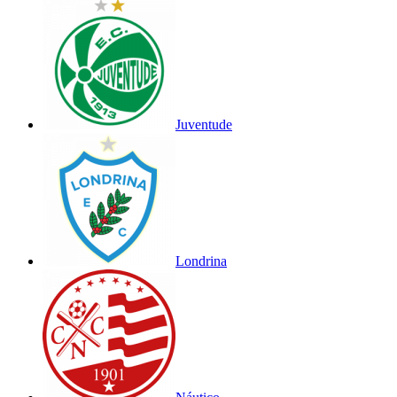
Juventude
Londrina