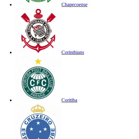
Chapecoense
Corinthians
Coritiba