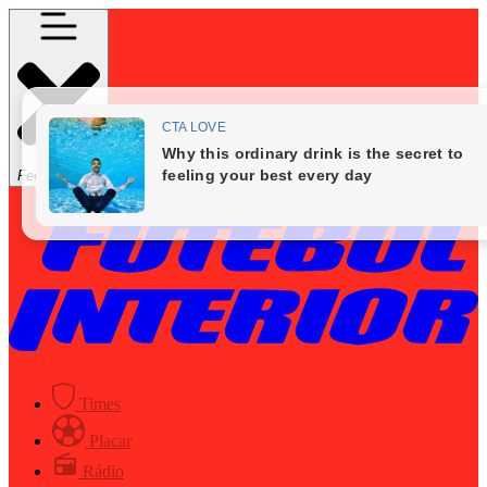
Fechar Menu
Times
Placar
Rádio