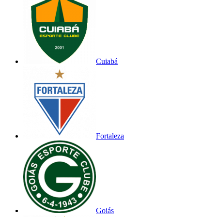
Cuiabá
Fortaleza
Goiás