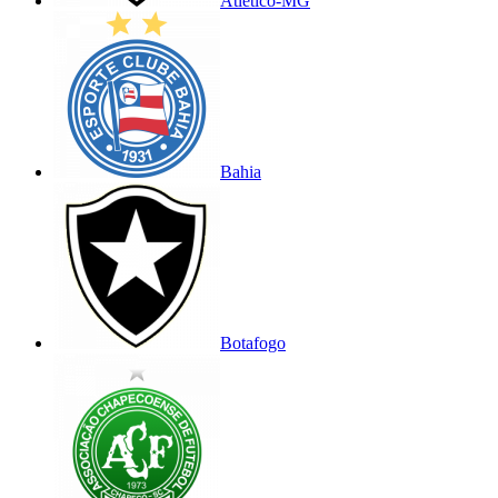
Atlético-MG
Bahia
Botafogo