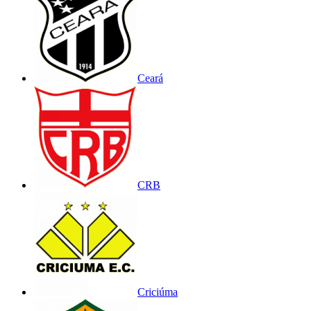
Ceará
CRB
Criciúma