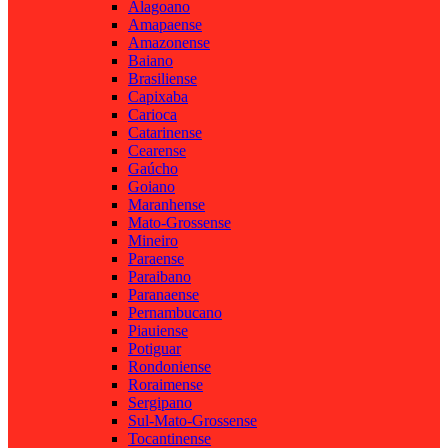
Alagoano
Amapaense
Amazonense
Baiano
Brasiliense
Capixaba
Carioca
Catarinense
Cearense
Gaúcho
Goiano
Maranhense
Mato-Grossense
Mineiro
Paraense
Paraibano
Paranaense
Pernambucano
Piauiense
Potiguar
Rondoniense
Roraimense
Sergipano
Sul-Mato-Grossense
Tocantinense