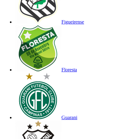
Figueirense
Floresta
Guarani