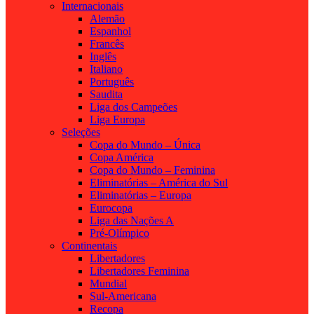
Internacionais
Alemão
Espanhol
Francês
Inglês
Italiano
Português
Saudita
Liga dos Campeões
Liga Europa
Seleções
Copa do Mundo – Única
Copa América
Copa do Mundo – Feminina
Eliminatórias – América do Sul
Eliminatórias – Europa
Eurocopa
Liga das Nações A
Pré-Olímpico
Continentais
Libertadores
Libertadores Feminina
Mundial
Sul-Americana
Recopa