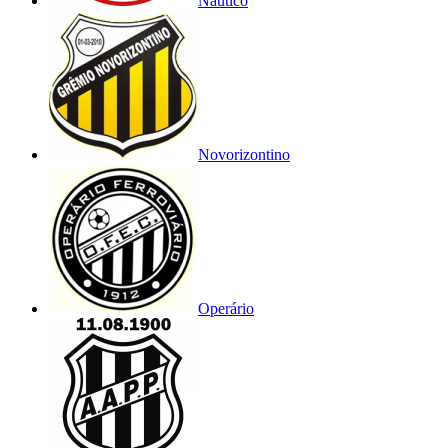
Náutico
Novorizontino
Operário