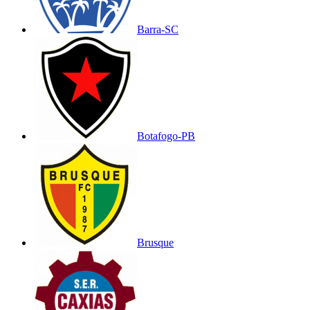
Barra-SC
Botafogo-PB
Brusque