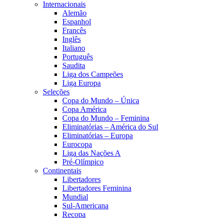
Internacionais
Alemão
Espanhol
Francês
Inglês
Italiano
Português
Saudita
Liga dos Campeões
Liga Europa
Seleções
Copa do Mundo – Única
Copa América
Copa do Mundo – Feminina
Eliminatórias – América do Sul
Eliminatórias – Europa
Eurocopa
Liga das Nações A
Pré-Olímpico
Continentais
Libertadores
Libertadores Feminina
Mundial
Sul-Americana
Recopa