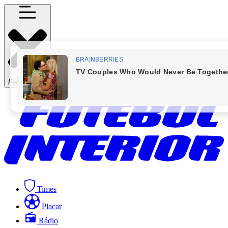
Fechar Menu
Times
Placar
Rádio