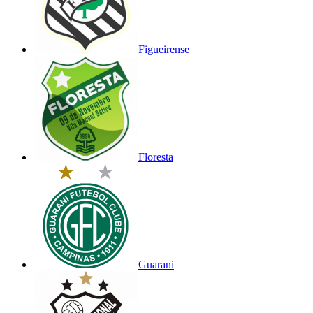
Figueirense
Floresta
Guarani