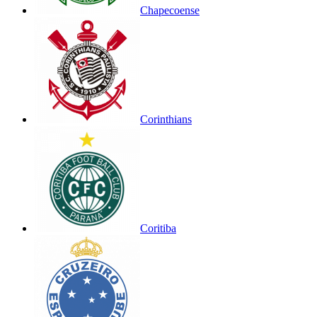
Chapecoense
Corinthians
Coritiba