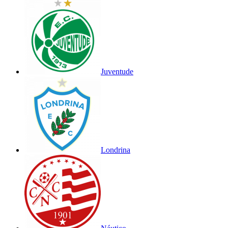
Juventude
Londrina