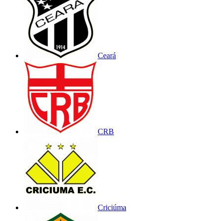
Ceará
CRB
Criciúma