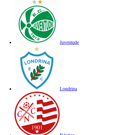
Juventude
Londrina