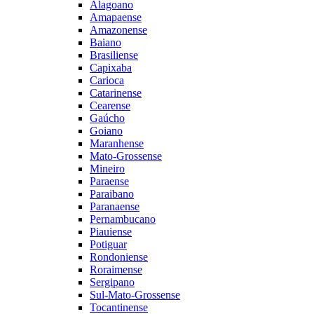
Alagoano
Amapaense
Amazonense
Baiano
Brasiliense
Capixaba
Carioca
Catarinense
Cearense
Gaúcho
Goiano
Maranhense
Mato-Grossense
Mineiro
Paraense
Paraibano
Paranaense
Pernambucano
Piauiense
Potiguar
Rondoniense
Roraimense
Sergipano
Sul-Mato-Grossense
Tocantinense