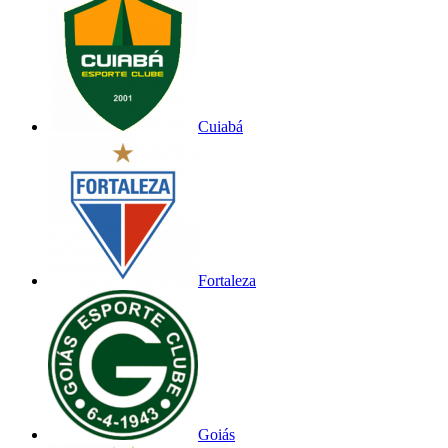
Cuiabá
Fortaleza
Goiás