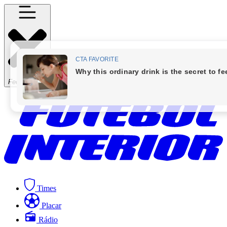
Fechar Menu
Times
Placar
Rádio