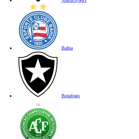
Atlético-MG
Bahia
Botafogo