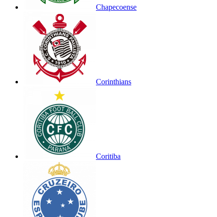
Chapecoense
Corinthians
Coritiba