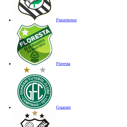
Figueirense
Floresta
Guarani