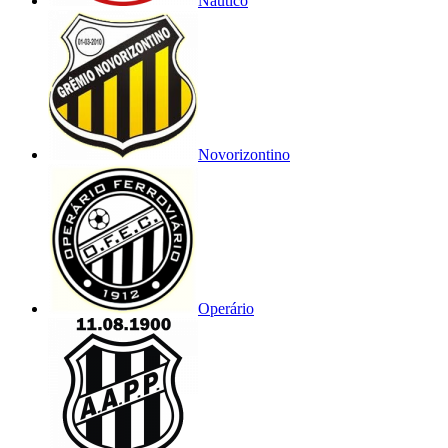
Náutico
Novorizontino
Operário