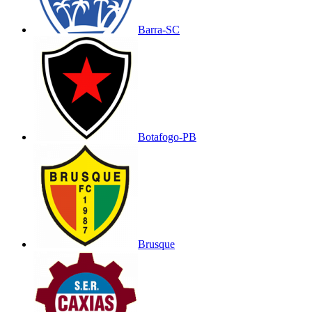
Barra-SC
Botafogo-PB
Brusque