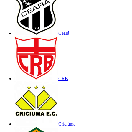
Ceará
CRB
Criciúma