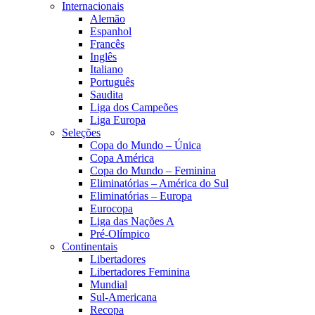
Internacionais
Alemão
Espanhol
Francês
Inglês
Italiano
Português
Saudita
Liga dos Campeões
Liga Europa
Seleções
Copa do Mundo – Única
Copa América
Copa do Mundo – Feminina
Eliminatórias – América do Sul
Eliminatórias – Europa
Eurocopa
Liga das Nações A
Pré-Olímpico
Continentais
Libertadores
Libertadores Feminina
Mundial
Sul-Americana
Recopa