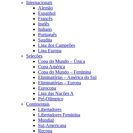
Internacionais
Alemão
Espanhol
Francês
Inglês
Italiano
Português
Saudita
Liga dos Campeões
Liga Europa
Seleções
Copa do Mundo – Única
Copa América
Copa do Mundo – Feminina
Eliminatórias – América do Sul
Eliminatórias – Europa
Eurocopa
Liga das Nações A
Pré-Olímpico
Continentais
Libertadores
Libertadores Feminina
Mundial
Sul-Americana
Recopa