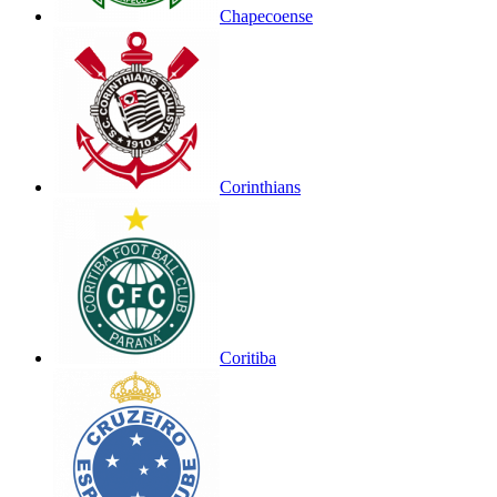
Chapecoense
Corinthians
Coritiba