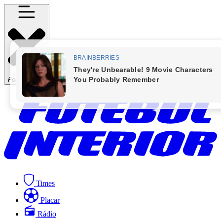
Fechar Menu
Times
Placar
Rádio