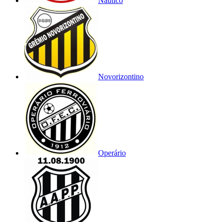
Náutico
Novorizontino
Operário