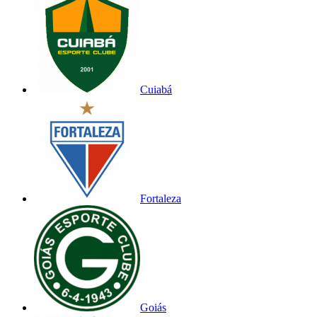
Cuiabá
Fortaleza
Goiás