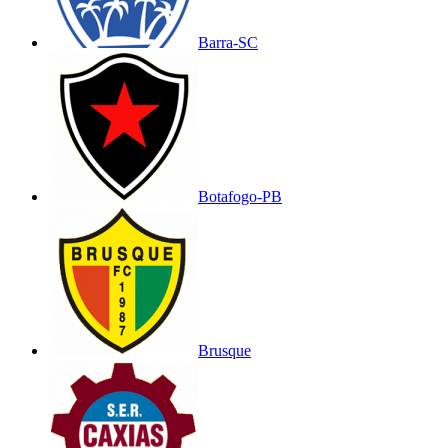
Barra-SC
Botafogo-PB
Brusque