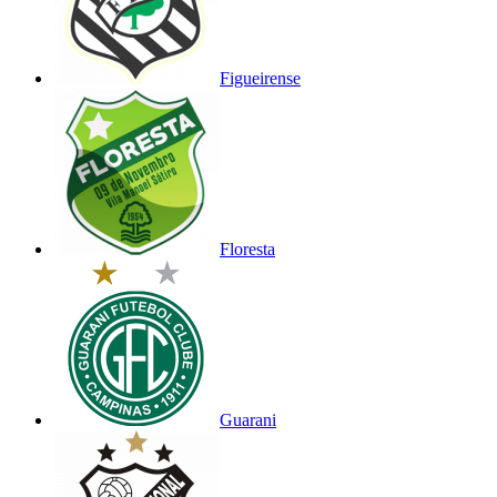
Figueirense
Floresta
Guarani