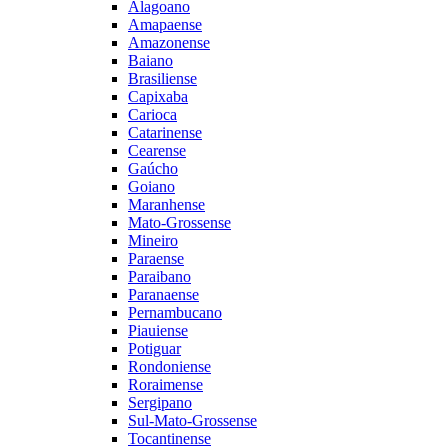
Alagoano
Amapaense
Amazonense
Baiano
Brasiliense
Capixaba
Carioca
Catarinense
Cearense
Gaúcho
Goiano
Maranhense
Mato-Grossense
Mineiro
Paraense
Paraibano
Paranaense
Pernambucano
Piauiense
Potiguar
Rondoniense
Roraimense
Sergipano
Sul-Mato-Grossense
Tocantinense