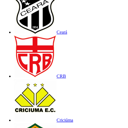
Ceará
CRB
Criciúma