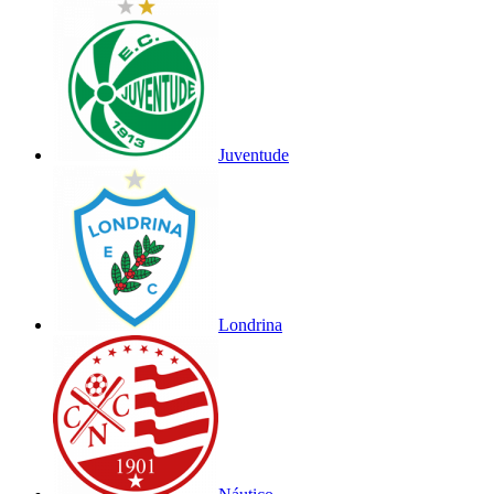
Juventude
Londrina