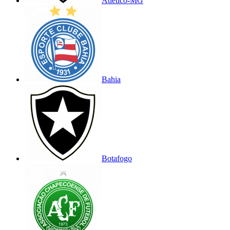
Atlético-MG
Bahia
Botafogo