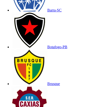
Barra-SC
Botafogo-PB
Brusque