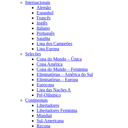
Internacionais
Alemão
Espanhol
Francês
Inglês
Italiano
Português
Saudita
Liga dos Campeões
Liga Europa
Seleções
Copa do Mundo – Única
Copa América
Copa do Mundo – Feminina
Eliminatórias – América do Sul
Eliminatórias – Europa
Eurocopa
Liga das Nações A
Pré-Olímpico
Continentais
Libertadores
Libertadores Feminina
Mundial
Sul-Americana
Recopa