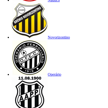
Náutico
Novorizontino
Operário