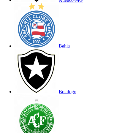
Atlético-MG
Bahia
Botafogo