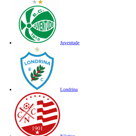
Juventude
Londrina