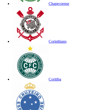
Chapecoense
Corinthians
Coritiba