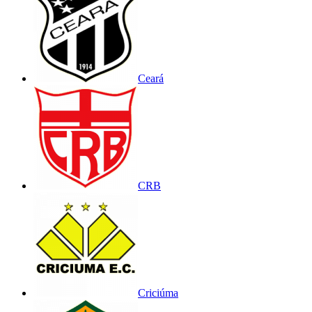
Ceará
CRB
Criciúma