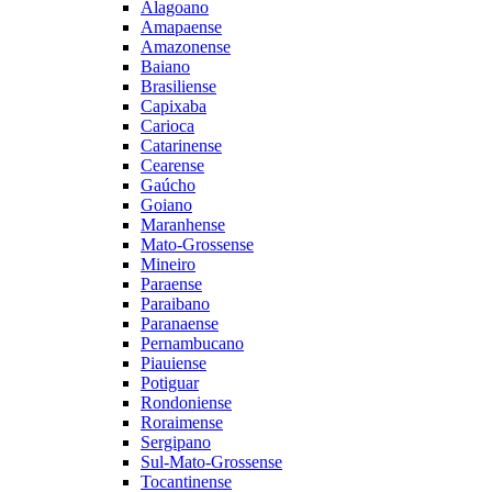
Alagoano
Amapaense
Amazonense
Baiano
Brasiliense
Capixaba
Carioca
Catarinense
Cearense
Gaúcho
Goiano
Maranhense
Mato-Grossense
Mineiro
Paraense
Paraibano
Paranaense
Pernambucano
Piauiense
Potiguar
Rondoniense
Roraimense
Sergipano
Sul-Mato-Grossense
Tocantinense