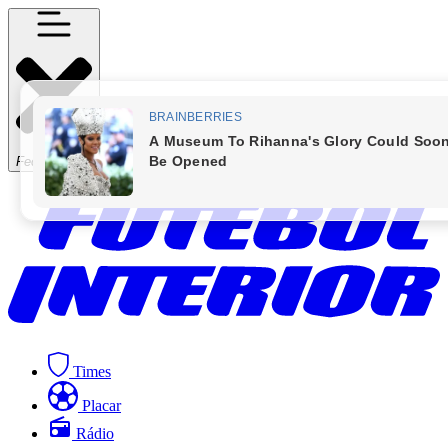
Fechar Menu
Times
Placar
Rádio