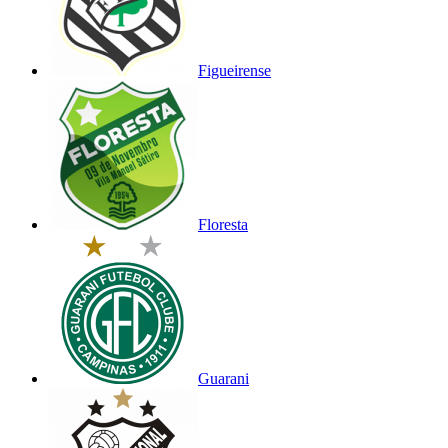
Figueirense
Floresta
Guarani