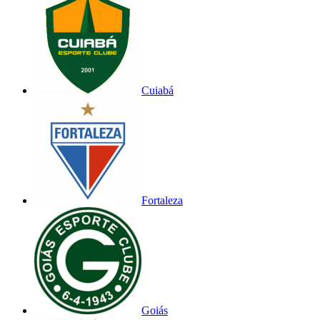
Cuiabá
Fortaleza
Goiás