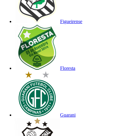
Figueirense
Floresta
Guarani