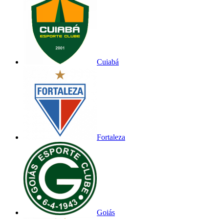
Cuiabá
Fortaleza
Goiás