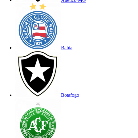
Atlético-MG
Bahia
Botafogo