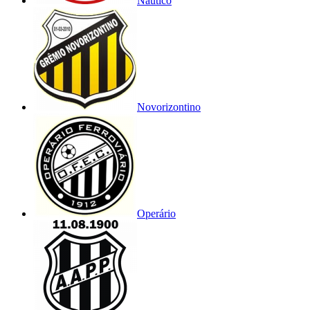
Náutico
Novorizontino
Operário