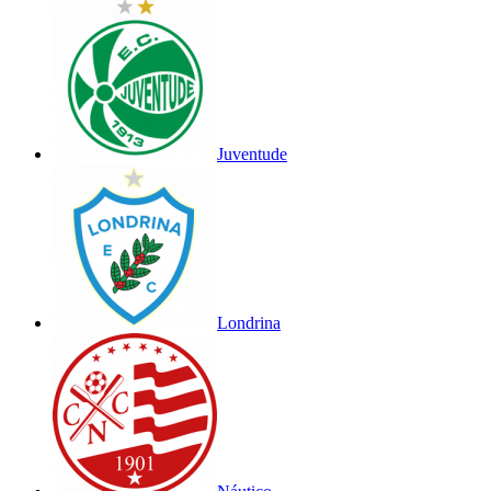
Juventude
Londrina