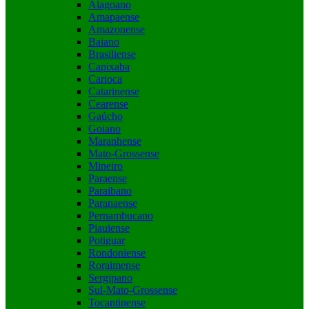
Alagoano
Amapaense
Amazonense
Baiano
Brasiliense
Capixaba
Carioca
Catarinense
Cearense
Gaúcho
Goiano
Maranhense
Mato-Grossense
Mineiro
Paraense
Paraibano
Paranaense
Pernambucano
Piauiense
Potiguar
Rondoniense
Roraimense
Sergipano
Sul-Mato-Grossense
Tocantinense