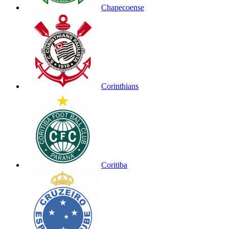
Chapecoense
Corinthians
Coritiba