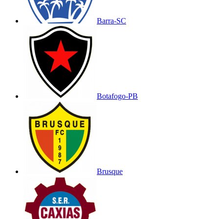
Barra-SC
Botafogo-PB
Brusque