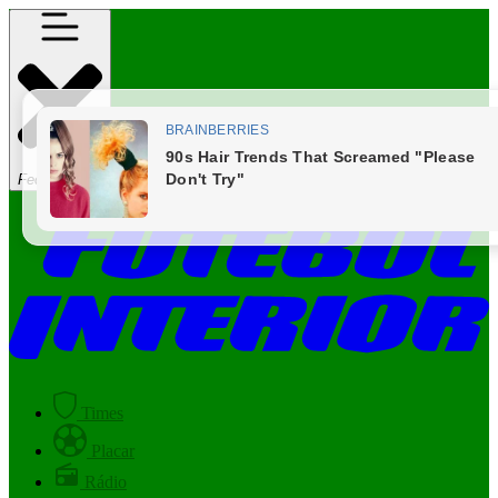
Fechar Menu
Times
Placar
Rádio