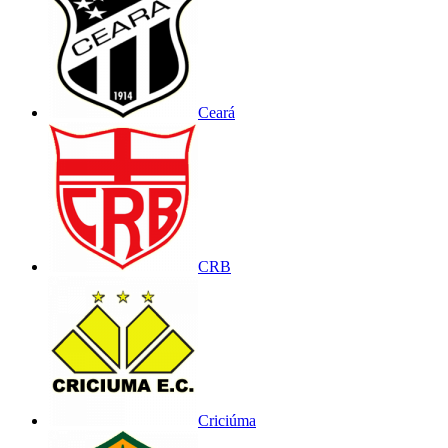
Ceará
CRB
Criciúma