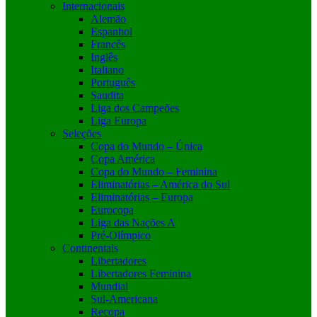
Internacionais
Alemão
Espanhol
Francês
Inglês
Italiano
Português
Saudita
Liga dos Campeões
Liga Europa
Seleções
Copa do Mundo – Única
Copa América
Copa do Mundo – Feminina
Eliminatórias – América do Sul
Eliminatórias – Europa
Eurocopa
Liga das Nações A
Pré-Olímpico
Continentais
Libertadores
Libertadores Feminina
Mundial
Sul-Americana
Recopa