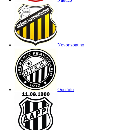
Náutico
Novorizontino
Operário