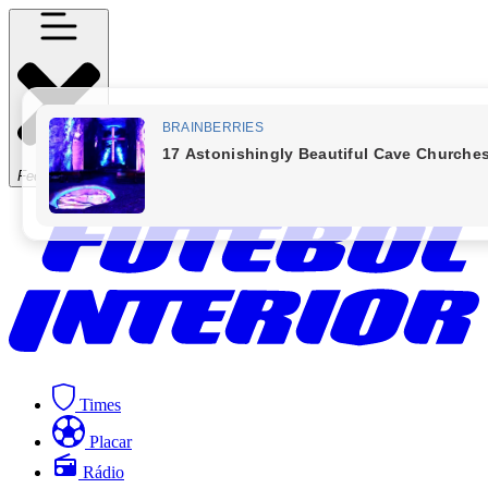
Fechar Menu
Times
Placar
Rádio