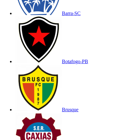
Barra-SC
Botafogo-PB
Brusque