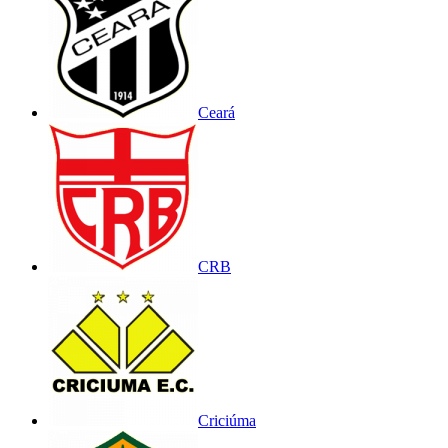
Ceará
CRB
Criciúma