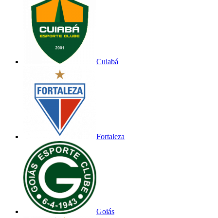
Cuiabá
Fortaleza
Goiás