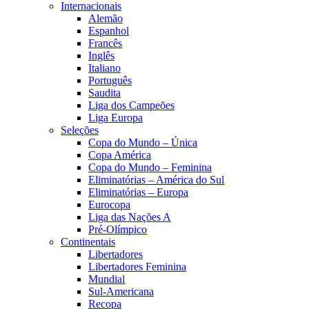
Internacionais
Alemão
Espanhol
Francês
Inglês
Italiano
Português
Saudita
Liga dos Campeões
Liga Europa
Seleções
Copa do Mundo – Única
Copa América
Copa do Mundo – Feminina
Eliminatórias – América do Sul
Eliminatórias – Europa
Eurocopa
Liga das Nações A
Pré-Olímpico
Continentais
Libertadores
Libertadores Feminina
Mundial
Sul-Americana
Recopa