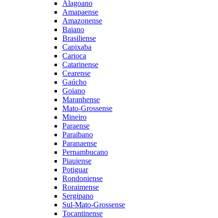
Alagoano
Amapaense
Amazonense
Baiano
Brasiliense
Capixaba
Carioca
Catarinense
Cearense
Gaúcho
Goiano
Maranhense
Mato-Grossense
Mineiro
Paraense
Paraibano
Paranaense
Pernambucano
Piauiense
Potiguar
Rondoniense
Roraimense
Sergipano
Sul-Mato-Grossense
Tocantinense