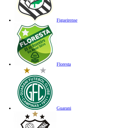
Figueirense
Floresta
Guarani