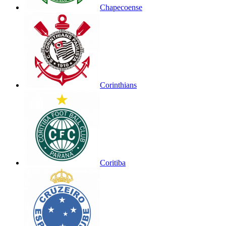
Chapecoense
Corinthians
Coritiba