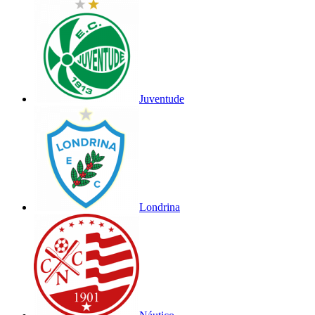
Juventude
Londrina