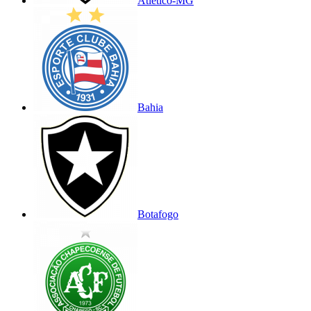
Atlético-MG
Bahia
Botafogo