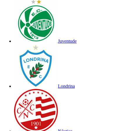
Juventude
Londrina