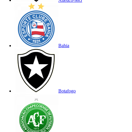
Atlético-MG
Bahia
Botafogo