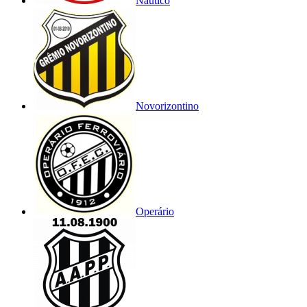
Náutico
Novorizontino
Operário