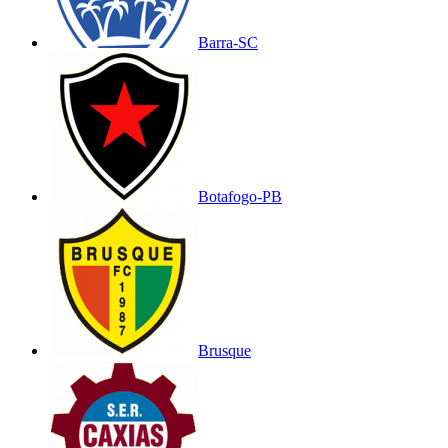
Barra-SC
Botafogo-PB
Brusque