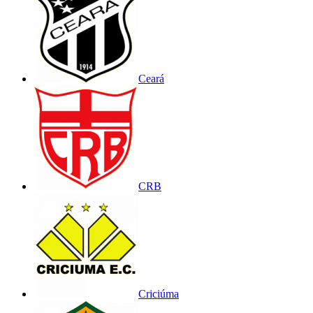
Ceará
CRB
Criciúma