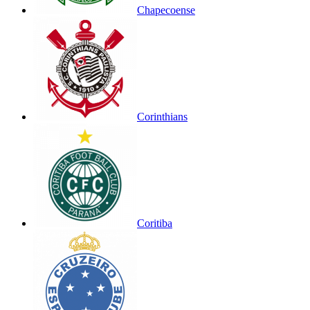
Chapecoense
Corinthians
Coritiba