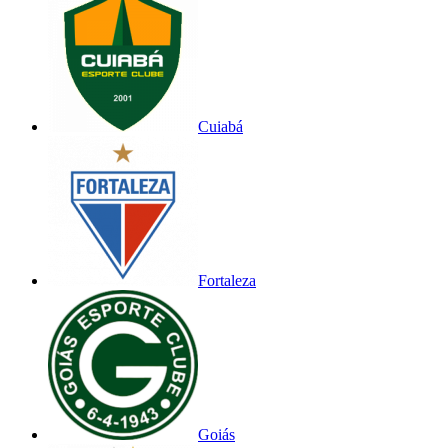
Cuiabá
Fortaleza
Goiás