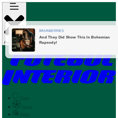
Fechar Menu
Times
Placar
Rádio