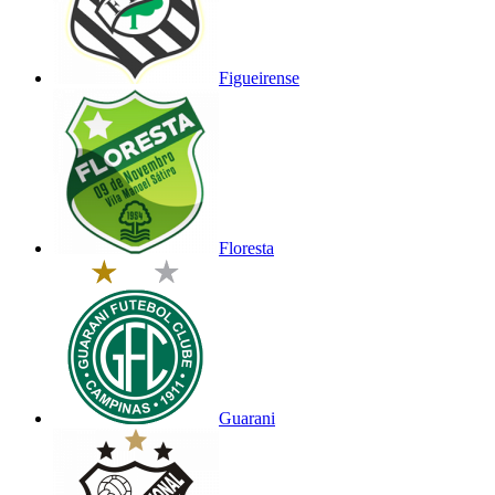
Figueirense
Floresta
Guarani