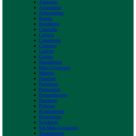
Alagoano
Amapaense
Amazonense
Baiano
Brasiliense
Capixaba
Carioca
Catarinense
Cearense
Gaúcho
Goiano
Maranhense
Mato-Grossense
Mineiro
Paraense
Paraibano
Paranaense
Pernambucano
Piauiense
Potiguar
Rondoniense
Roraimense
Sergipano
Sul-Mato-Grossense
Tocantinense