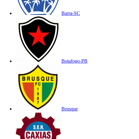
Barra-SC
Botafogo-PB
Brusque