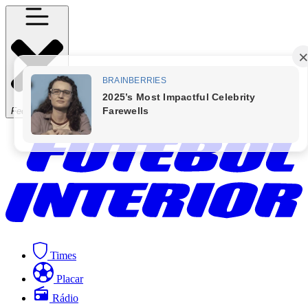
Fechar Menu
Times
Placar
Rádio