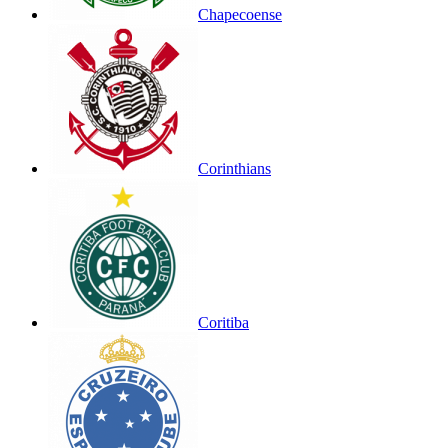
Chapecoense
Corinthians
Coritiba