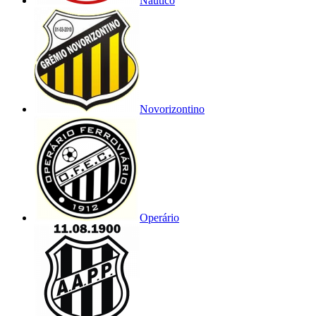
Náutico
Novorizontino
Operário