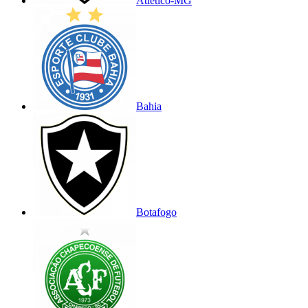
Atlético-MG
Bahia
Botafogo