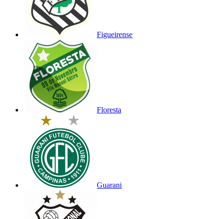
Figueirense
Floresta
Guarani