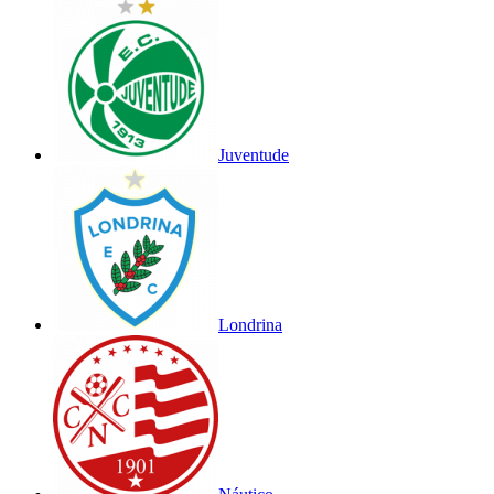
Juventude
Londrina