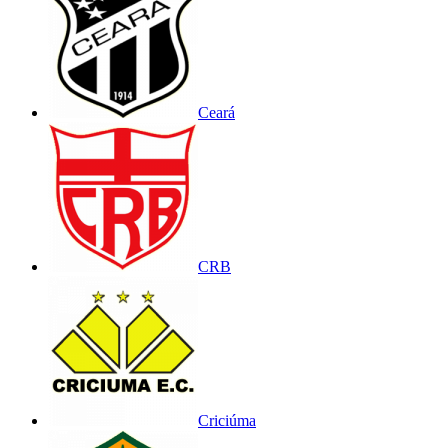
Ceará
CRB
Criciúma