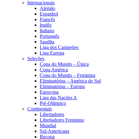
Internacionais
Alemão
Espanhol
Francês
Inglês
Italiano
Português
Saudita
Liga dos Campeões
Liga Europa
Seleções
Copa do Mundo – Única
Copa América
Copa do Mundo – Feminina
Eliminatórias – América do Sul
Eliminatórias – Europa
Eurocopa
Liga das Nações A
Pré-Olímpico
Continentais
Libertadores
Libertadores Feminina
Mundial
Sul-Americana
Recopa