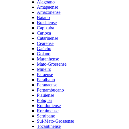
Alagoano
Amapaense
Amazonense
Baiano
Brasiliense
Capixaba
Carioca
Catarinense
Cearense
Gaúcho
Goiano
Maranhense
Mato-Grossense
Mineiro
Paraense
Paraibano
Paranaense
Pernambucano
Piauiense
Potiguar
Rondoniense
Roraimense
Sergipano
Sul-Mato-Grossense
Tocantinense