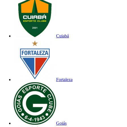
Cuiabá
Fortaleza
Goiás