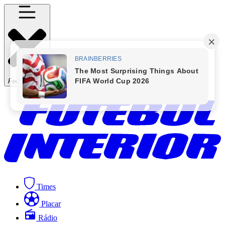
Fechar Menu
Times
Placar
Rádio