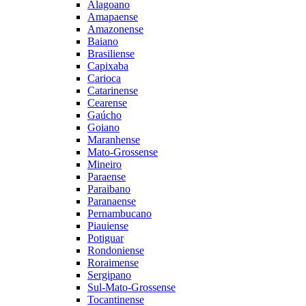
Alagoano
Amapaense
Amazonense
Baiano
Brasiliense
Capixaba
Carioca
Catarinense
Cearense
Gaúcho
Goiano
Maranhense
Mato-Grossense
Mineiro
Paraense
Paraibano
Paranaense
Pernambucano
Piauiense
Potiguar
Rondoniense
Roraimense
Sergipano
Sul-Mato-Grossense
Tocantinense