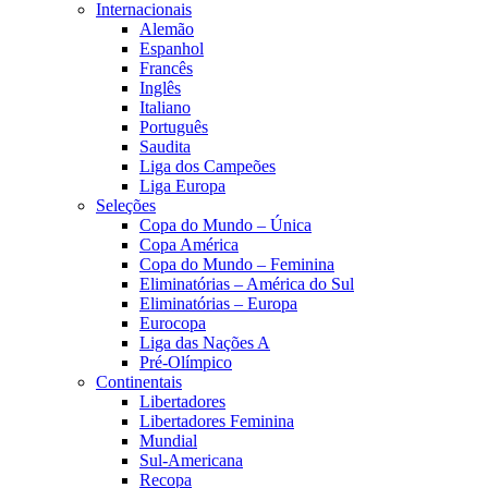
Internacionais
Alemão
Espanhol
Francês
Inglês
Italiano
Português
Saudita
Liga dos Campeões
Liga Europa
Seleções
Copa do Mundo – Única
Copa América
Copa do Mundo – Feminina
Eliminatórias – América do Sul
Eliminatórias – Europa
Eurocopa
Liga das Nações A
Pré-Olímpico
Continentais
Libertadores
Libertadores Feminina
Mundial
Sul-Americana
Recopa