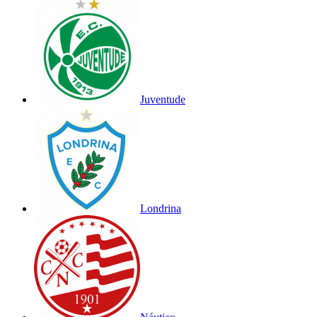
Juventude
Londrina