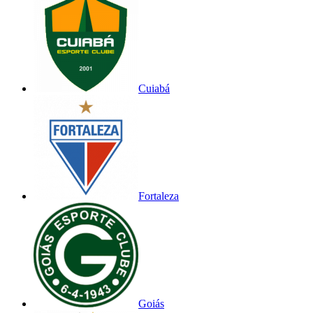
Cuiabá
Fortaleza
Goiás