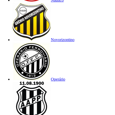
Náutico
Novorizontino
Operário