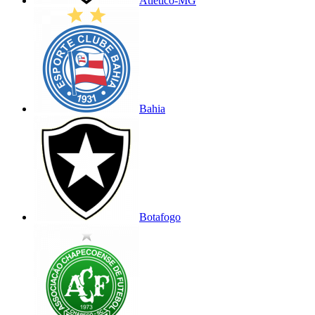
Atlético-MG
Bahia
Botafogo