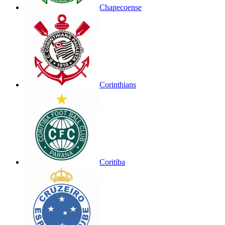
Chapecoense
Corinthians
Coritiba