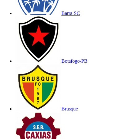
Barra-SC
Botafogo-PB
Brusque