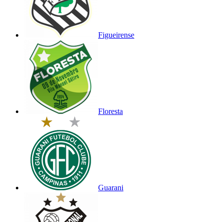
Figueirense
Floresta
Guarani