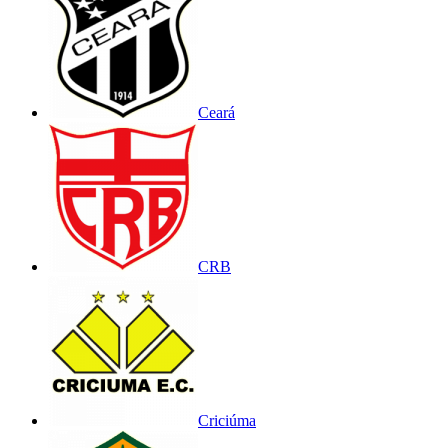
Ceará
CRB
Criciúma