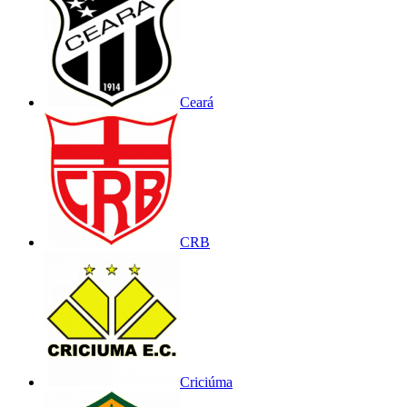
Ceará
CRB
Criciúma