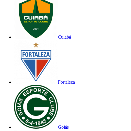
Cuiabá
Fortaleza
Goiás