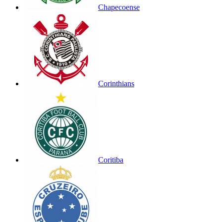
Chapecoense
Corinthians
Coritiba