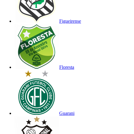
Figueirense
Floresta
Guarani