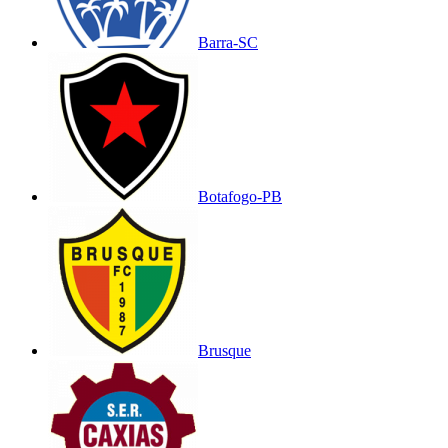
Barra-SC
Botafogo-PB
Brusque