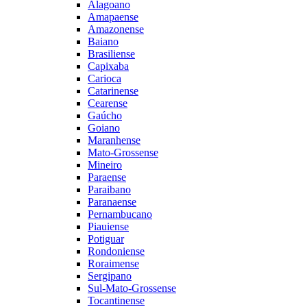
Alagoano
Amapaense
Amazonense
Baiano
Brasiliense
Capixaba
Carioca
Catarinense
Cearense
Gaúcho
Goiano
Maranhense
Mato-Grossense
Mineiro
Paraense
Paraibano
Paranaense
Pernambucano
Piauiense
Potiguar
Rondoniense
Roraimense
Sergipano
Sul-Mato-Grossense
Tocantinense