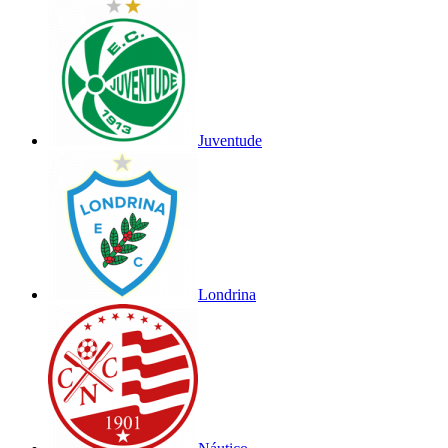
Juventude
Londrina