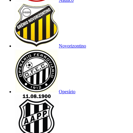
Náutico
Novorizontino
Operário