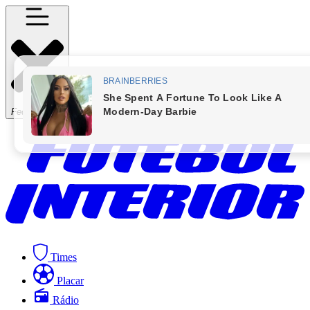
Fechar Menu
Times
Placar
Rádio