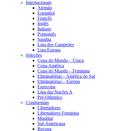
Internacionais
Alemão
Espanhol
Francês
Inglês
Italiano
Português
Saudita
Liga dos Campeões
Liga Europa
Seleções
Copa do Mundo – Única
Copa América
Copa do Mundo – Feminina
Eliminatórias – América do Sul
Eliminatórias – Europa
Eurocopa
Liga das Nações A
Pré-Olímpico
Continentais
Libertadores
Libertadores Feminina
Mundial
Sul-Americana
Recopa