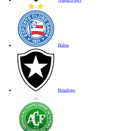
Atlético-MG
Bahia
Botafogo