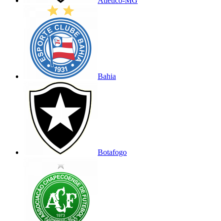
Atlético-MG
Bahia
Botafogo