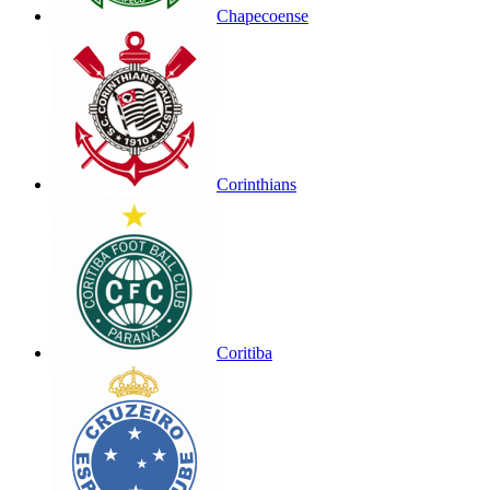
Chapecoense
Corinthians
Coritiba