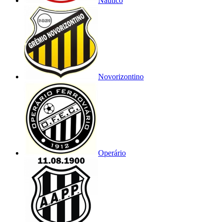
Náutico
Novorizontino
Operário