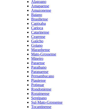
Alagoano
Amapaense
Amazonense
Baiano
Brasiliense
Capixaba
Carioca
Catarinense
Cearense
Gaúcho
Goiano
Maranhense
Mato-Grossense
Mineiro
Paraense
Paraibano
Paranaense
Pernambucano
Piauiense
Potiguar
Rondoniense
Roraimense
Sergipano
Sul-Mato-Grossense
Tocantinense