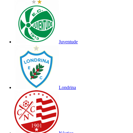
Juventude
Londrina