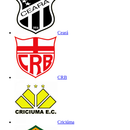
Ceará
CRB
Criciúma