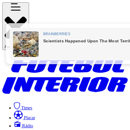
Fechar Menu
Times
Placar
Rádio