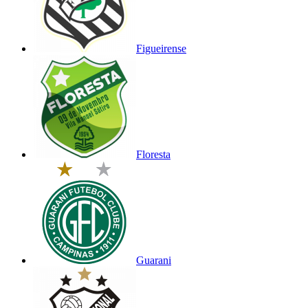
Figueirense
Floresta
Guarani