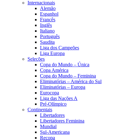
Internacionais
Alemão
Espanhol
Francês
Inglês
Italiano
Português
Saudita
Liga dos Campeões
Liga Europa
Seleções
Copa do Mundo – Única
Copa América
Copa do Mundo – Feminina
Eliminatórias – América do Sul
Eliminatórias – Europa
Eurocopa
Liga das Nações A
Pré-Olímpico
Continentais
Libertadores
Libertadores Feminina
Mundial
Sul-Americana
Recopa