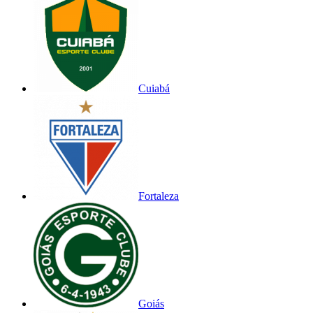
Cuiabá
Fortaleza
Goiás