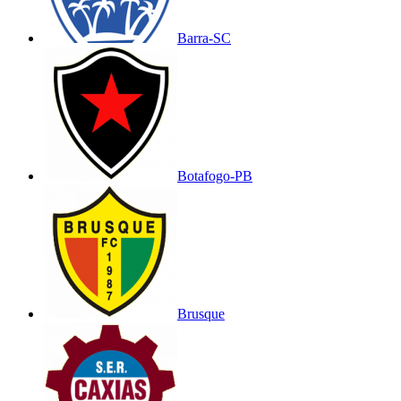
Barra-SC
Botafogo-PB
Brusque