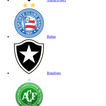
Atlético-MG
Bahia
Botafogo