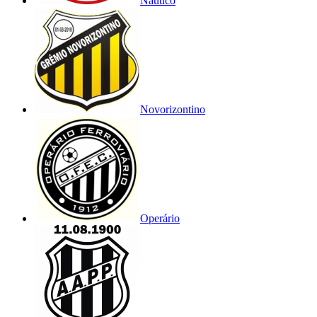
Náutico
Novorizontino
Operário