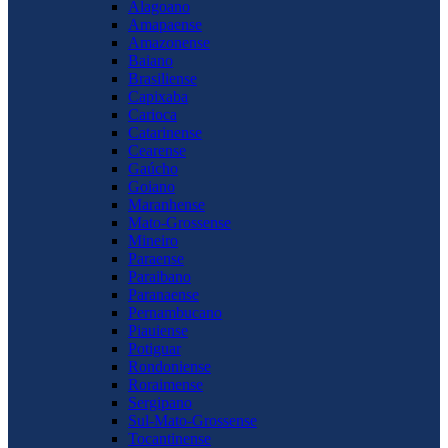
Alagoano
Amapaense
Amazonense
Baiano
Brasiliense
Capixaba
Carioca
Catarinense
Cearense
Gaúcho
Goiano
Maranhense
Mato-Grossense
Mineiro
Paraense
Paraibano
Paranaense
Pernambucano
Piauiense
Potiguar
Rondoniense
Roraimense
Sergipano
Sul-Mato-Grossense
Tocantinense