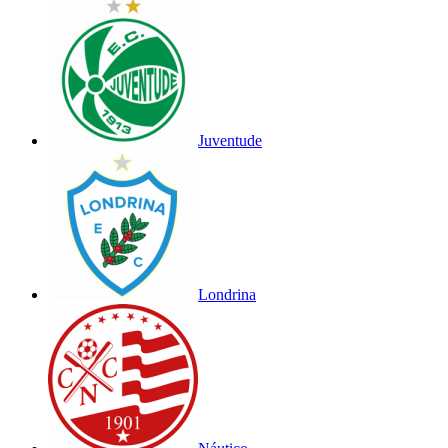
Juventude
Londrina