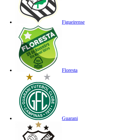
Figueirense
Floresta
Guarani