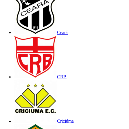
Ceará
CRB
Criciúma