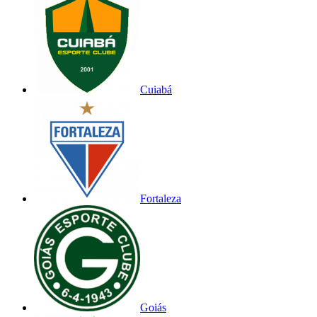
Cuiabá
Fortaleza
Goiás