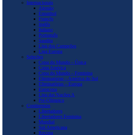
Internacionais
Alemão
Espanhol
Francês
Inglês
Italiano
Português
Saudita
Liga dos Campeões
Liga Europa
Seleções
Copa do Mundo – Única
Copa América
Copa do Mundo – Feminina
Eliminatórias – América do Sul
Eliminatórias – Europa
Eurocopa
Liga das Nações A
Pré-Olímpico
Continentais
Libertadores
Libertadores Feminina
Mundial
Sul-Americana
Recopa