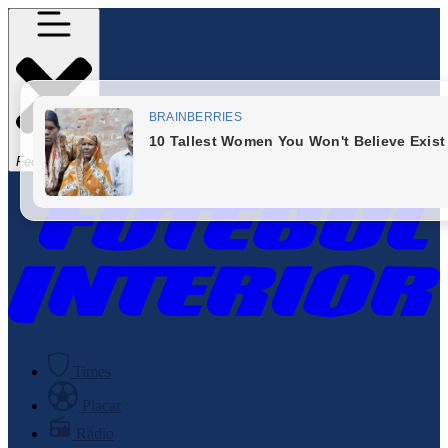
Fechar Menu
Times
Placar
Rádio