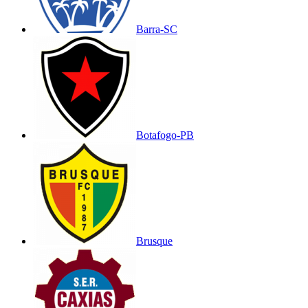
Barra-SC
Botafogo-PB
Brusque