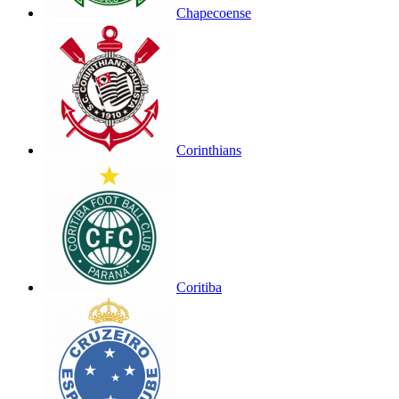
Chapecoense
Corinthians
Coritiba