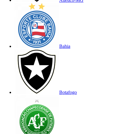
Atlético-MG
Bahia
Botafogo