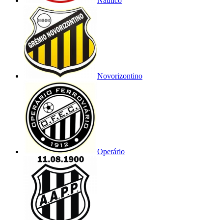
Náutico
Novorizontino
Operário