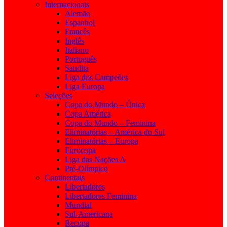
Internacionais
Alemão
Espanhol
Francês
Inglês
Italiano
Português
Saudita
Liga dos Campeões
Liga Europa
Seleções
Copa do Mundo – Única
Copa América
Copa do Mundo – Feminina
Eliminatórias – América do Sul
Eliminatórias – Europa
Eurocopa
Liga das Nações A
Pré-Olímpico
Continentais
Libertadores
Libertadores Feminina
Mundial
Sul-Americana
Recopa