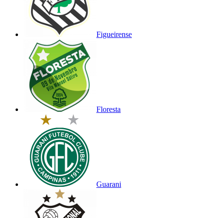
Figueirense
Floresta
Guarani