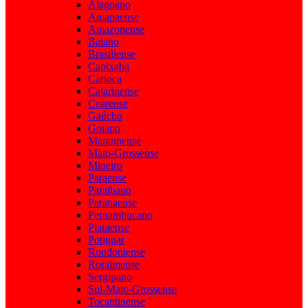
Alagoano
Amapaense
Amazonense
Baiano
Brasiliense
Capixaba
Carioca
Catarinense
Cearense
Gaúcho
Goiano
Maranhense
Mato-Grossense
Mineiro
Paraense
Paraibano
Paranaense
Pernambucano
Piauiense
Potiguar
Rondoniense
Roraimense
Sergipano
Sul-Mato-Grossense
Tocantinense