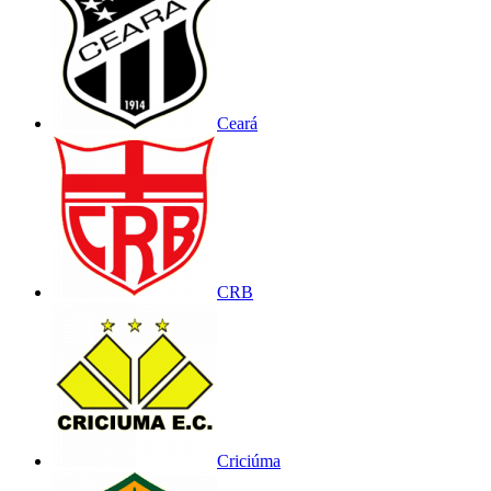
Ceará
CRB
Criciúma