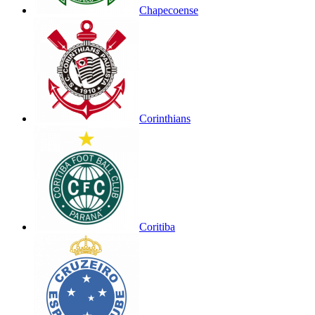
Chapecoense
Corinthians
Coritiba