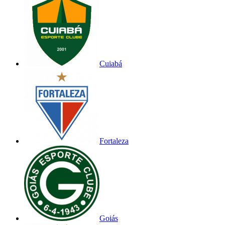
Cuiabá
Fortaleza
Goiás