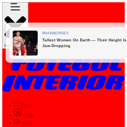
Fechar Menu
Times
Placar
Rádio