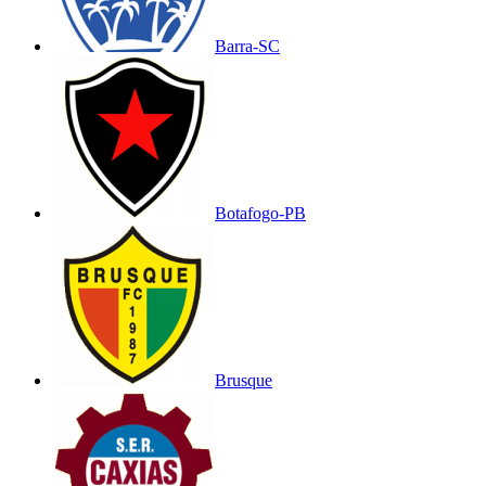
Barra-SC
Botafogo-PB
Brusque