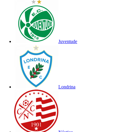
Juventude
Londrina