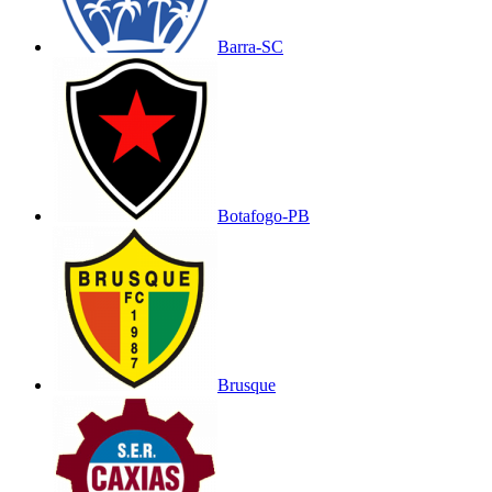
Barra-SC
Botafogo-PB
Brusque