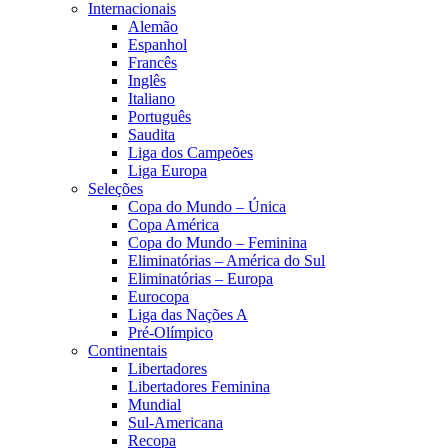
Internacionais
Alemão
Espanhol
Francês
Inglês
Italiano
Português
Saudita
Liga dos Campeões
Liga Europa
Seleções
Copa do Mundo – Única
Copa América
Copa do Mundo – Feminina
Eliminatórias – América do Sul
Eliminatórias – Europa
Eurocopa
Liga das Nações A
Pré-Olímpico
Continentais
Libertadores
Libertadores Feminina
Mundial
Sul-Americana
Recopa