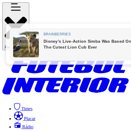
Fechar Menu
Times
Placar
Rádio