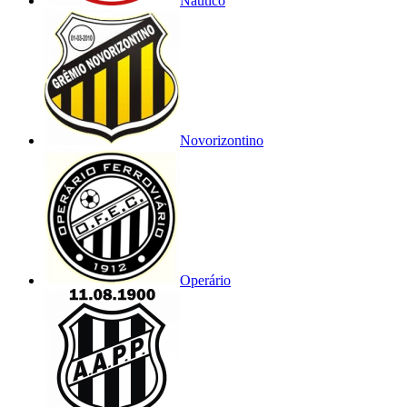
Náutico
Novorizontino
Operário