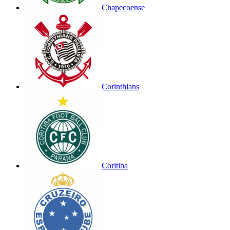
Chapecoense
Corinthians
Coritiba