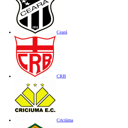
Ceará
CRB
Criciúma