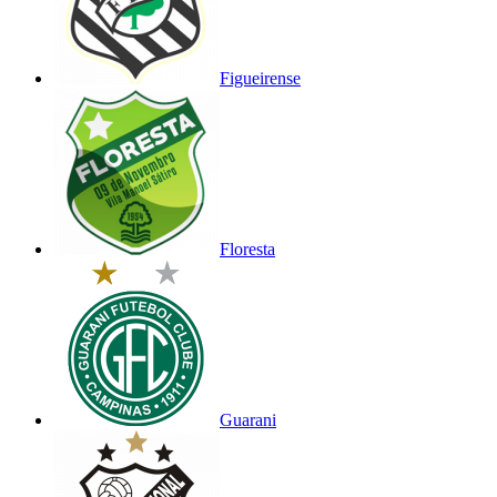
Figueirense
Floresta
Guarani