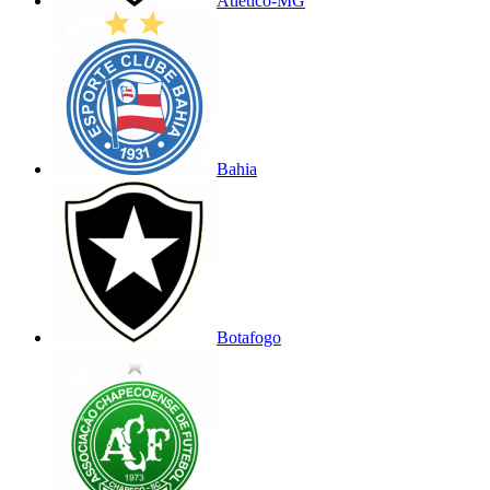
Atlético-MG
Bahia
Botafogo