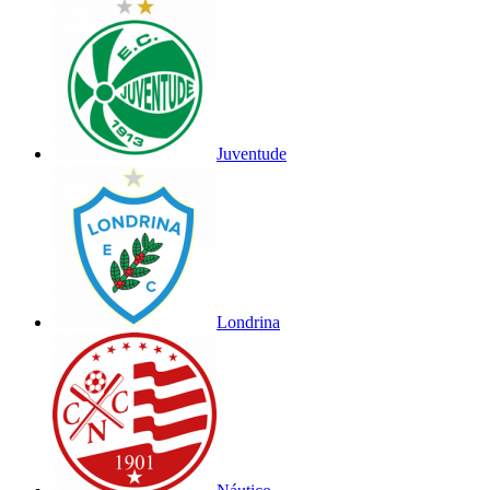
Juventude
Londrina