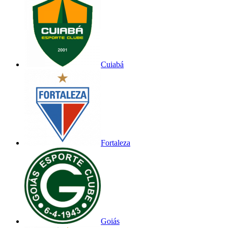
Cuiabá
Fortaleza
Goiás