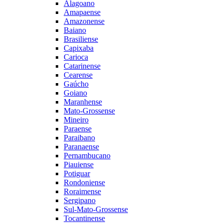
Alagoano
Amapaense
Amazonense
Baiano
Brasiliense
Capixaba
Carioca
Catarinense
Cearense
Gaúcho
Goiano
Maranhense
Mato-Grossense
Mineiro
Paraense
Paraibano
Paranaense
Pernambucano
Piauiense
Potiguar
Rondoniense
Roraimense
Sergipano
Sul-Mato-Grossense
Tocantinense