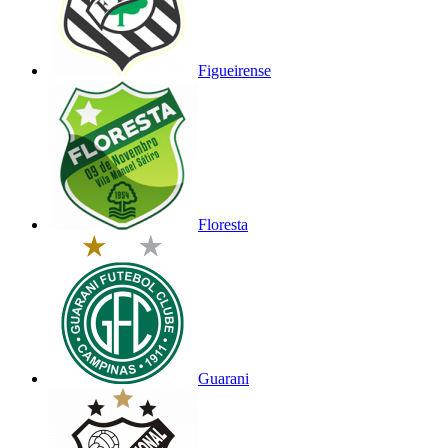
Figueirense
Floresta
Guarani