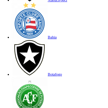
Atlético-MG
Bahia
Botafogo