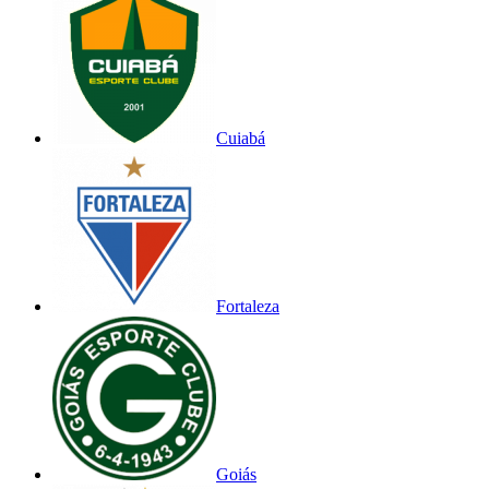
Cuiabá
Fortaleza
Goiás