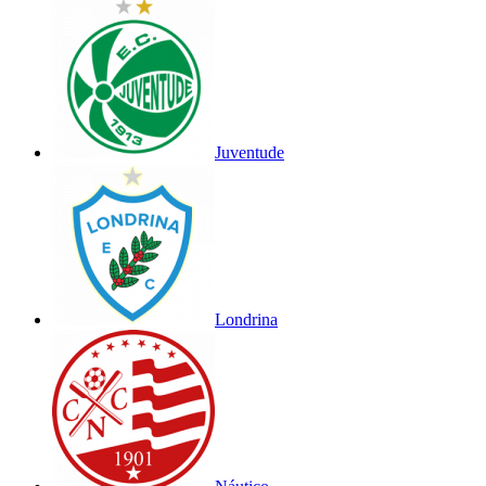
Juventude
Londrina