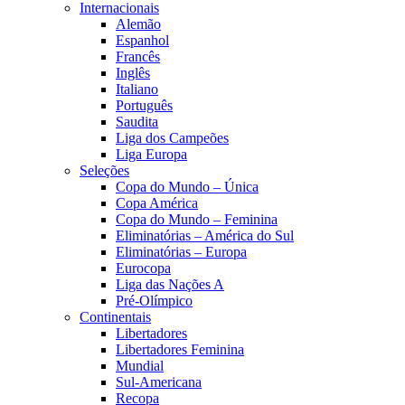
Internacionais
Alemão
Espanhol
Francês
Inglês
Italiano
Português
Saudita
Liga dos Campeões
Liga Europa
Seleções
Copa do Mundo – Única
Copa América
Copa do Mundo – Feminina
Eliminatórias – América do Sul
Eliminatórias – Europa
Eurocopa
Liga das Nações A
Pré-Olímpico
Continentais
Libertadores
Libertadores Feminina
Mundial
Sul-Americana
Recopa