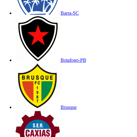
Barra-SC
Botafogo-PB
Brusque