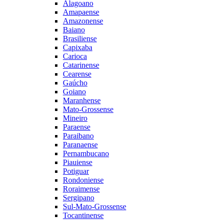
Alagoano
Amapaense
Amazonense
Baiano
Brasiliense
Capixaba
Carioca
Catarinense
Cearense
Gaúcho
Goiano
Maranhense
Mato-Grossense
Mineiro
Paraense
Paraibano
Paranaense
Pernambucano
Piauiense
Potiguar
Rondoniense
Roraimense
Sergipano
Sul-Mato-Grossense
Tocantinense