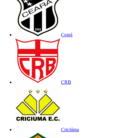
Ceará
CRB
Criciúma