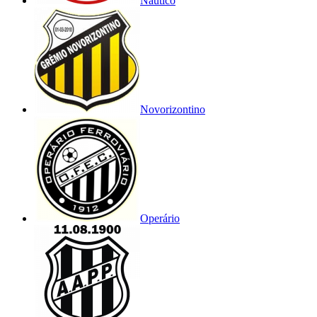
Náutico
Novorizontino
Operário