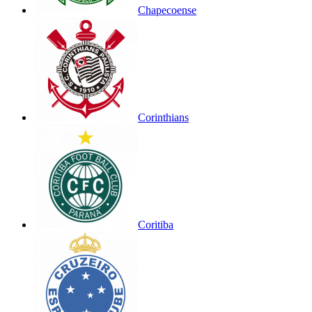
Chapecoense
Corinthians
Coritiba