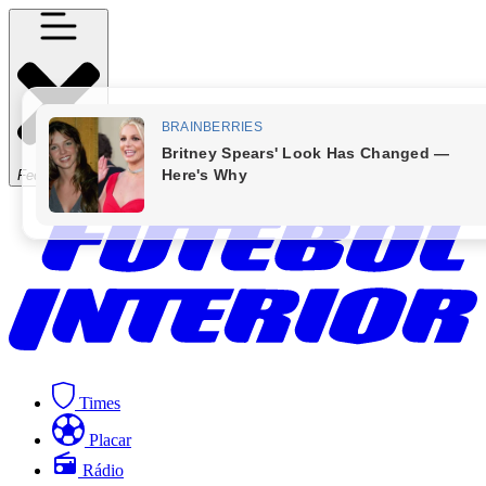
Fechar Menu
Times
Placar
Rádio