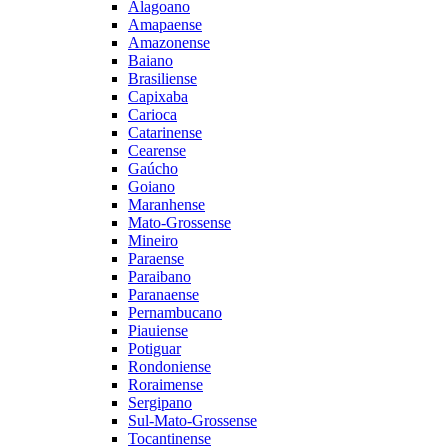
Alagoano
Amapaense
Amazonense
Baiano
Brasiliense
Capixaba
Carioca
Catarinense
Cearense
Gaúcho
Goiano
Maranhense
Mato-Grossense
Mineiro
Paraense
Paraibano
Paranaense
Pernambucano
Piauiense
Potiguar
Rondoniense
Roraimense
Sergipano
Sul-Mato-Grossense
Tocantinense