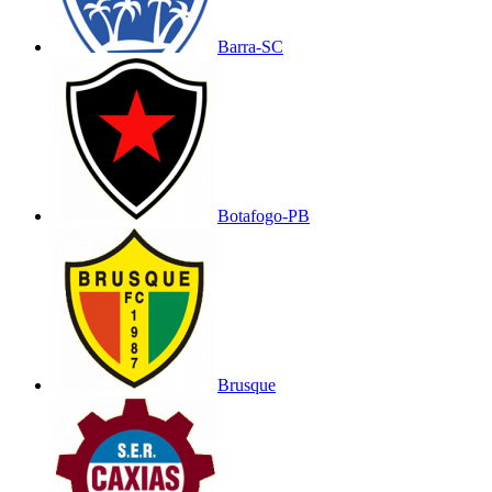
Barra-SC
Botafogo-PB
Brusque