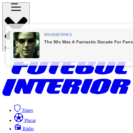
Fechar Menu
Times
Placar
Rádio