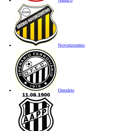
Náutico
Novorizontino
Operário