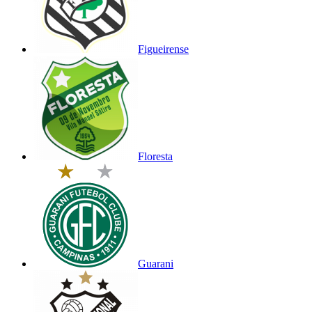
Figueirense
Floresta
Guarani