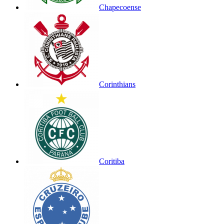
Chapecoense
Corinthians
Coritiba