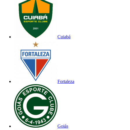
Cuiabá
Fortaleza
Goiás