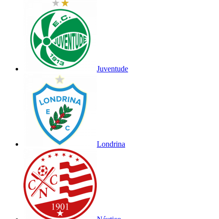
Juventude
Londrina