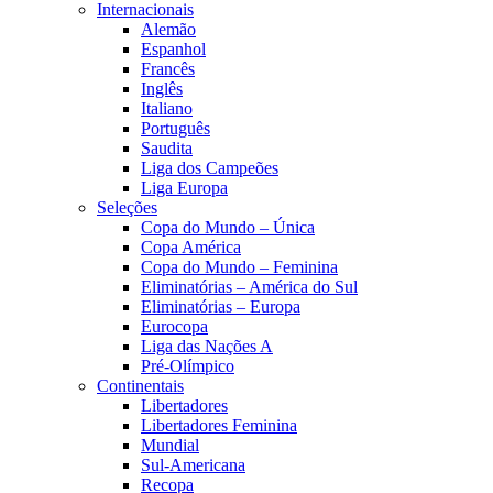
Internacionais
Alemão
Espanhol
Francês
Inglês
Italiano
Português
Saudita
Liga dos Campeões
Liga Europa
Seleções
Copa do Mundo – Única
Copa América
Copa do Mundo – Feminina
Eliminatórias – América do Sul
Eliminatórias – Europa
Eurocopa
Liga das Nações A
Pré-Olímpico
Continentais
Libertadores
Libertadores Feminina
Mundial
Sul-Americana
Recopa