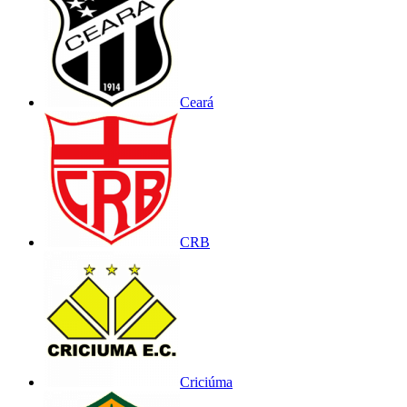
Ceará
CRB
Criciúma