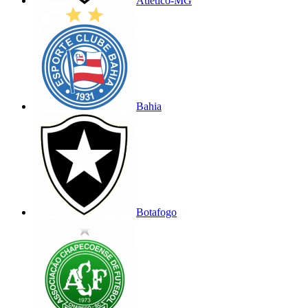
Atlético-MG
Bahia
Botafogo