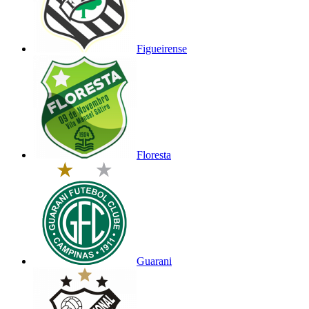
Figueirense
Floresta
Guarani