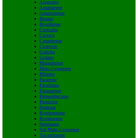
Alagoano
Amapaense
Amazonense
Baiano
Brasiliense
Capixaba
Carioca
Catarinense
Cearense
Gaúcho
Goiano
Maranhense
Mato-Grossense
Mineiro
Paraense
Paraibano
Paranaense
Pernambucano
Piauiense
Potiguar
Rondoniense
Roraimense
Sergipano
Sul-Mato-Grossense
Tocantinense