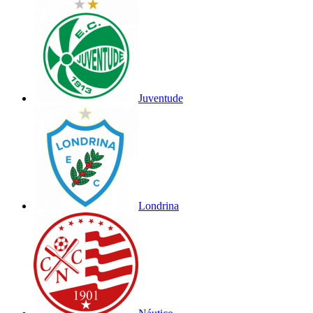
Juventude
Londrina