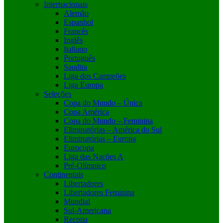
Internacionais
Alemão
Espanhol
Francês
Inglês
Italiano
Português
Saudita
Liga dos Campeões
Liga Europa
Seleções
Copa do Mundo – Única
Copa América
Copa do Mundo – Feminina
Eliminatórias – América do Sul
Eliminatórias – Europa
Eurocopa
Liga das Nações A
Pré-Olímpico
Continentais
Libertadores
Libertadores Feminina
Mundial
Sul-Americana
Recopa