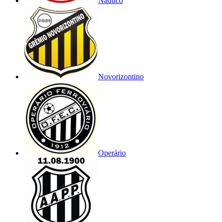
Náutico
Novorizontino
Operário