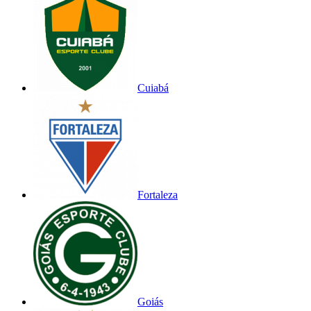
Cuiabá
Fortaleza
Goiás