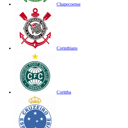
Chapecoense
Corinthians
Coritiba