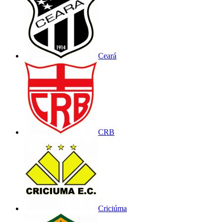
Ceará
CRB
Criciúma