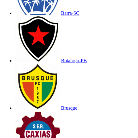
Barra-SC
Botafogo-PB
Brusque