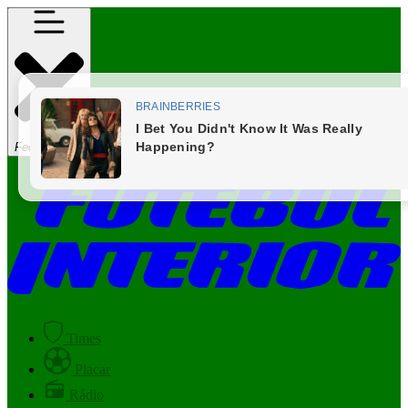
Fechar Menu
Times
Placar
Rádio