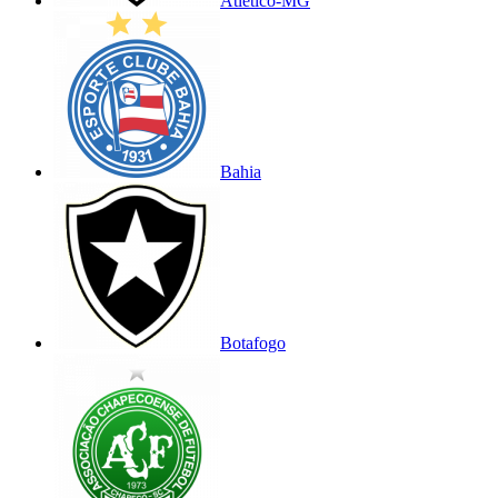
Atlético-MG
Bahia
Botafogo