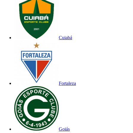
Cuiabá
Fortaleza
Goiás