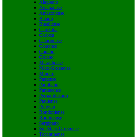
Alagoano
Amapaense
Amazonense
Baiano
Brasiliense
Capixaba
Carioca
Catarinense
Cearense
Gaúcho
Goiano
Maranhense
Mato-Grossense
Mineiro
Paraense
Paraibano
Paranaense
Pernambucano
Piauiense
Potiguar
Rondoniense
Roraimense
Sergipano
Sul-Mato-Grossense
Tocantinense