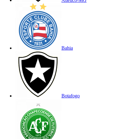
Atlético-MG
Bahia
Botafogo