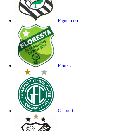
Figueirense
Floresta
Guarani