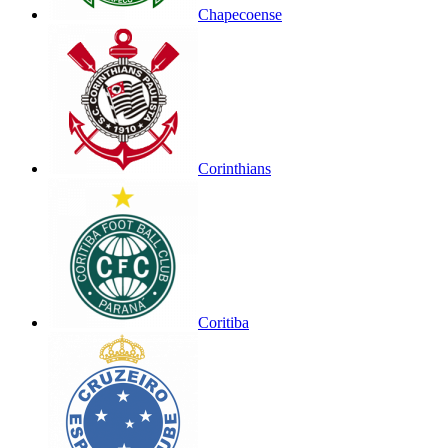
Chapecoense
Corinthians
Coritiba