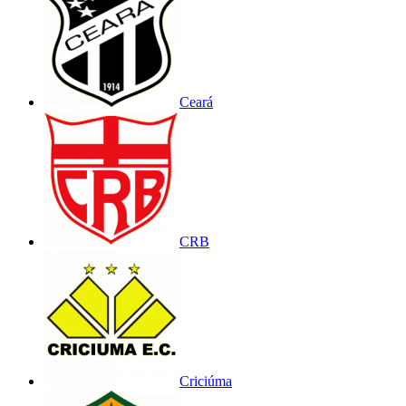
Ceará
CRB
Criciúma