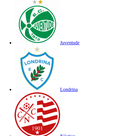
Juventude
Londrina