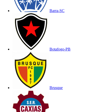
Barra-SC
Botafogo-PB
Brusque