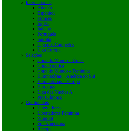
Internacionais
Alemão
Espanhol
Francês
Inglês
Italiano
Português
Saudita
Liga dos Campeões
Liga Europa
Seleções
Copa do Mundo – Única
Copa América
Copa do Mundo – Feminina
Eliminatórias – América do Sul
Eliminatórias – Europa
Eurocopa
Liga das Nações A
Pré-Olímpico
Continentais
Libertadores
Libertadores Feminina
Mundial
Sul-Americana
Recopa