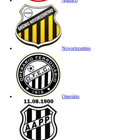
Náutico
Novorizontino
Operário