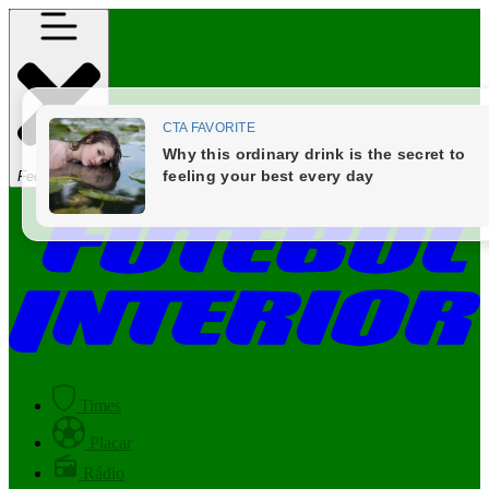
Fechar Menu
Times
Placar
Rádio