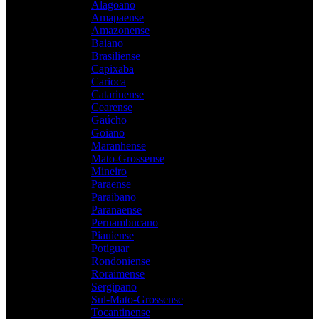
Alagoano
Amapaense
Amazonense
Baiano
Brasiliense
Capixaba
Carioca
Catarinense
Cearense
Gaúcho
Goiano
Maranhense
Mato-Grossense
Mineiro
Paraense
Paraibano
Paranaense
Pernambucano
Piauiense
Potiguar
Rondoniense
Roraimense
Sergipano
Sul-Mato-Grossense
Tocantinense