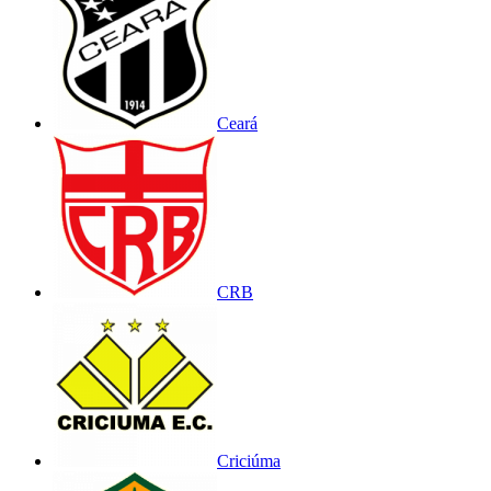
Ceará
CRB
Criciúma