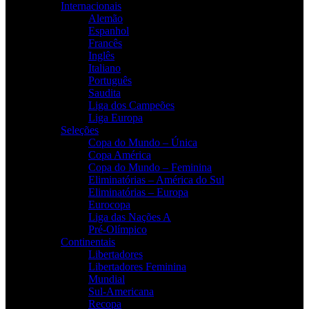
Internacionais
Alemão
Espanhol
Francês
Inglês
Italiano
Português
Saudita
Liga dos Campeões
Liga Europa
Seleções
Copa do Mundo – Única
Copa América
Copa do Mundo – Feminina
Eliminatórias – América do Sul
Eliminatórias – Europa
Eurocopa
Liga das Nações A
Pré-Olímpico
Continentais
Libertadores
Libertadores Feminina
Mundial
Sul-Americana
Recopa