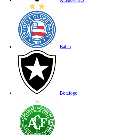
Atlético-MG
Bahia
Botafogo