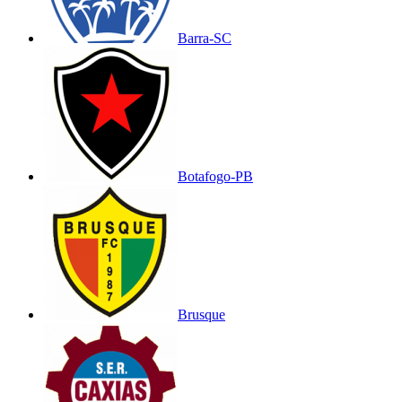
Barra-SC
Botafogo-PB
Brusque