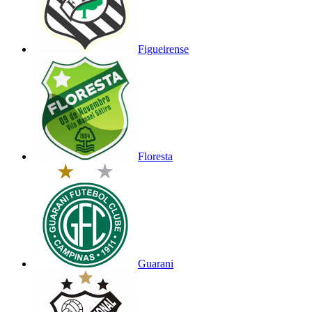
Figueirense
Floresta
Guarani