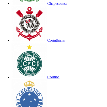
Chapecoense
Corinthians
Coritiba