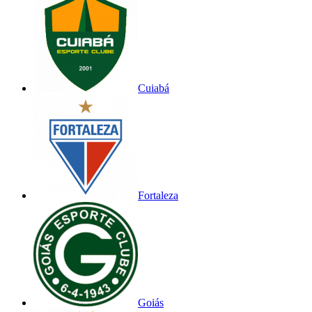
Cuiabá
Fortaleza
Goiás