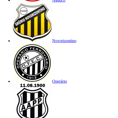
Náutico
Novorizontino
Operário