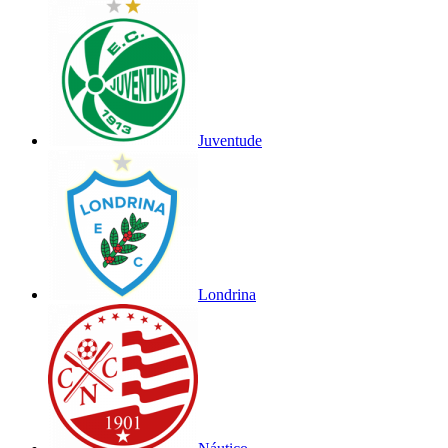
Juventude
Londrina