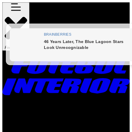
Fechar Menu
Times
Placar
Rádio