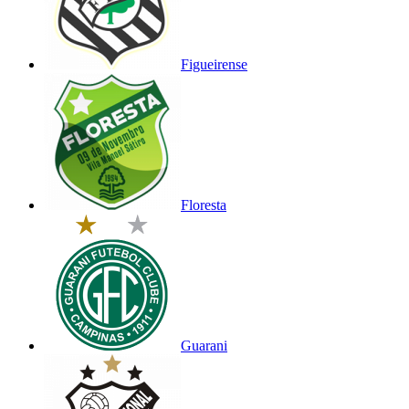
Figueirense
Floresta
Guarani