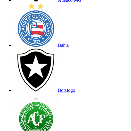
Atlético-MG
Bahia
Botafogo