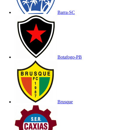
Barra-SC
Botafogo-PB
Brusque