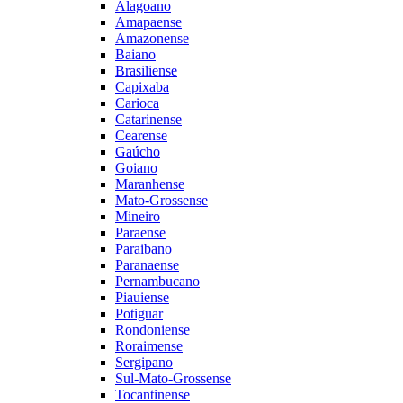
Alagoano
Amapaense
Amazonense
Baiano
Brasiliense
Capixaba
Carioca
Catarinense
Cearense
Gaúcho
Goiano
Maranhense
Mato-Grossense
Mineiro
Paraense
Paraibano
Paranaense
Pernambucano
Piauiense
Potiguar
Rondoniense
Roraimense
Sergipano
Sul-Mato-Grossense
Tocantinense