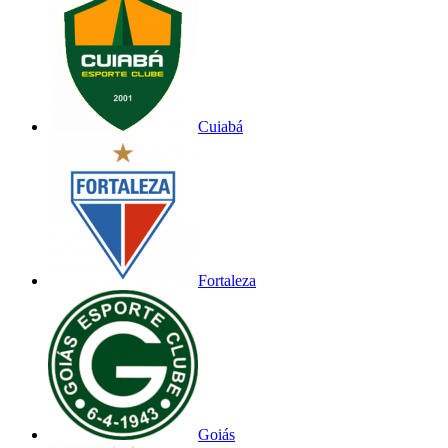
Cuiabá
Fortaleza
Goiás