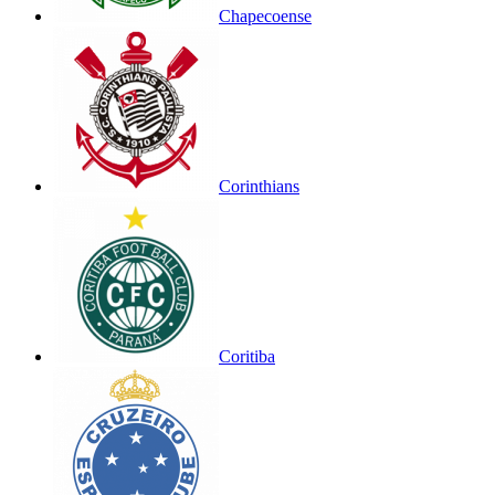
Chapecoense
Corinthians
Coritiba