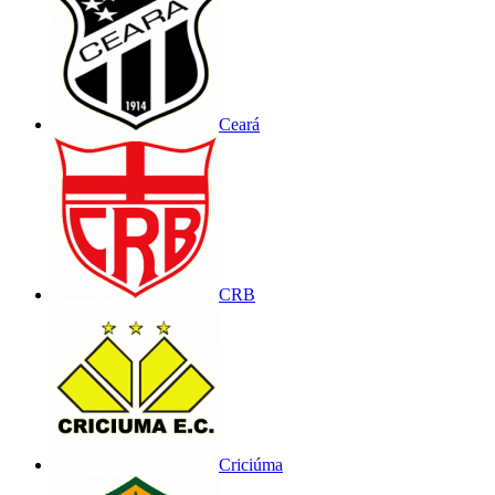
Ceará
CRB
Criciúma