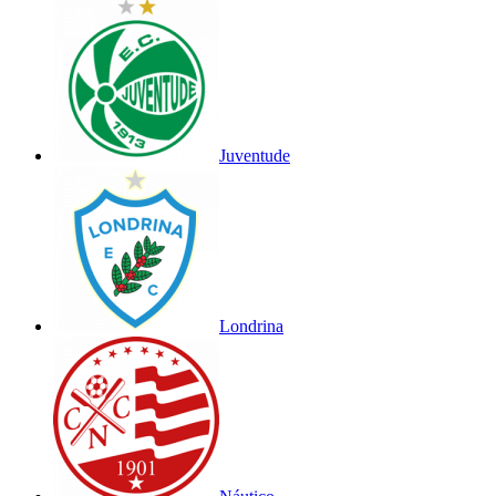
Juventude
Londrina