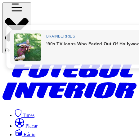
Fechar Menu
Times
Placar
Rádio