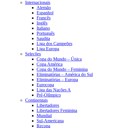
Internacionais
Alemão
Espanhol
Francês
Inglês
Italiano
Português
Saudita
Liga dos Campeões
Liga Europa
Seleções
Copa do Mundo – Única
Copa América
Copa do Mundo – Feminina
Eliminatórias – América do Sul
Eliminatórias – Europa
Eurocopa
Liga das Nações A
Pré-Olímpico
Continentais
Libertadores
Libertadores Feminina
Mundial
Sul-Americana
Recopa