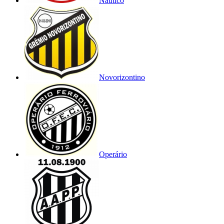
Náutico
Novorizontino
Operário