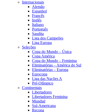
Internacionais
Alemão
Espanhol
Francês
Inglês
Italiano
Português
Saudita
Liga dos Campeões
Liga Europa
Seleções
Copa do Mundo – Única
Copa América
Copa do Mundo – Feminina
Eliminatórias – América do Sul
Eliminatórias – Europa
Eurocopa
Liga das Nações A
Pré-Olímpico
Continentais
Libertadores
Libertadores Feminina
Mundial
Sul-Americana
Recopa