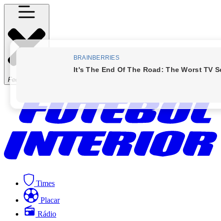
Fechar Menu
Times
Placar
Rádio