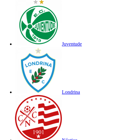
Juventude
Londrina