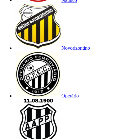
Náutico
Novorizontino
Operário