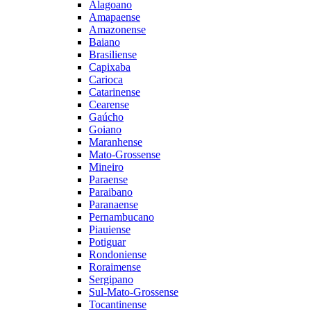
Alagoano
Amapaense
Amazonense
Baiano
Brasiliense
Capixaba
Carioca
Catarinense
Cearense
Gaúcho
Goiano
Maranhense
Mato-Grossense
Mineiro
Paraense
Paraibano
Paranaense
Pernambucano
Piauiense
Potiguar
Rondoniense
Roraimense
Sergipano
Sul-Mato-Grossense
Tocantinense