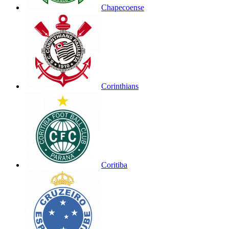
Chapecoense
Corinthians
Coritiba