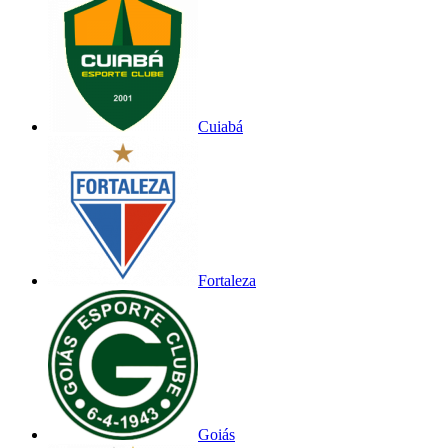
Cuiabá
Fortaleza
Goiás