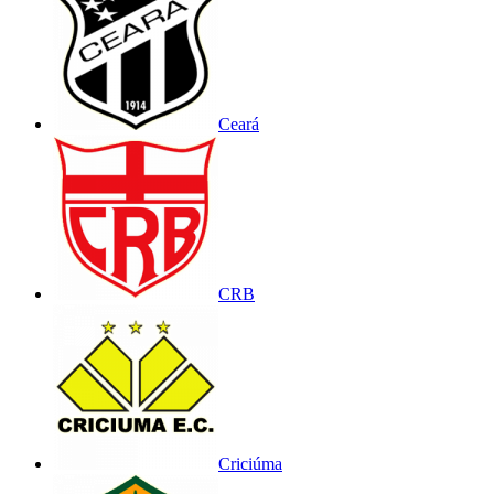
Ceará
CRB
Criciúma