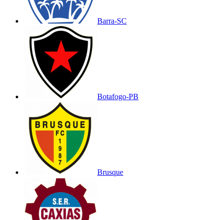
Barra-SC
Botafogo-PB
Brusque