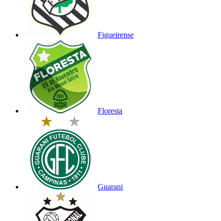
Figueirense
Floresta
Guarani