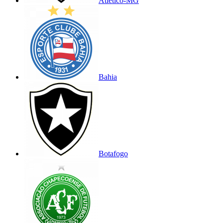
Atlético-MG
Bahia
Botafogo