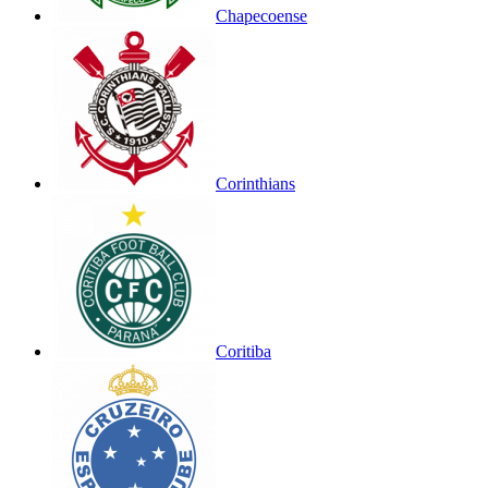
Chapecoense
Corinthians
Coritiba