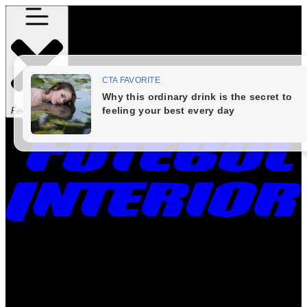
Fechar Menu
Times
Placar
Rádio