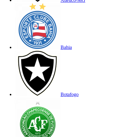
Atlético-MG
Bahia
Botafogo