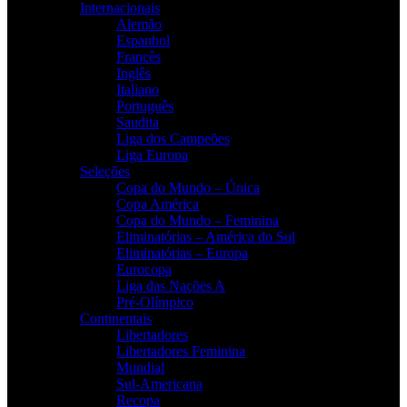
Internacionais
Alemão
Espanhol
Francês
Inglês
Italiano
Português
Saudita
Liga dos Campeões
Liga Europa
Seleções
Copa do Mundo – Única
Copa América
Copa do Mundo – Feminina
Eliminatórias – América do Sul
Eliminatórias – Europa
Eurocopa
Liga das Nações A
Pré-Olímpico
Continentais
Libertadores
Libertadores Feminina
Mundial
Sul-Americana
Recopa