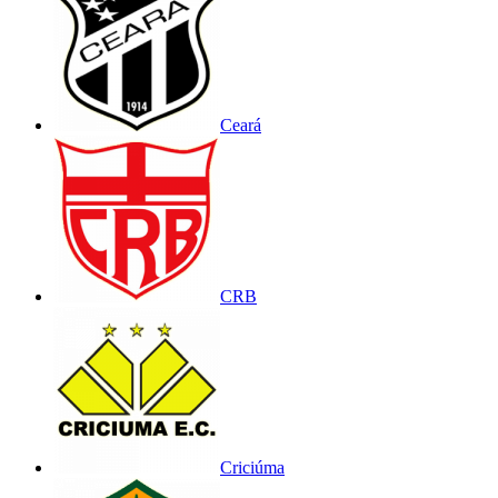
Ceará
CRB
Criciúma