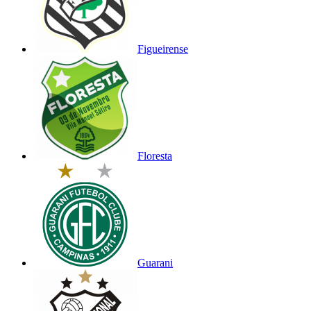
Figueirense
Floresta
Guarani