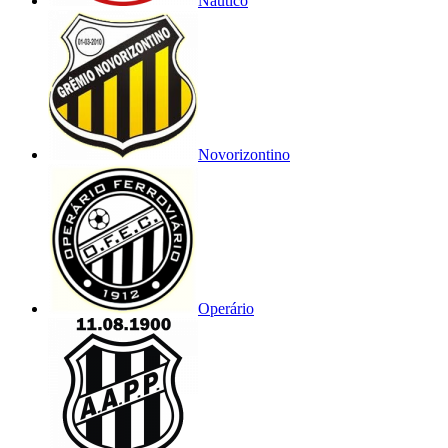
Náutico
Novorizontino
Operário