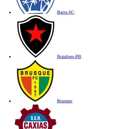
Barra-SC
Botafogo-PB
Brusque