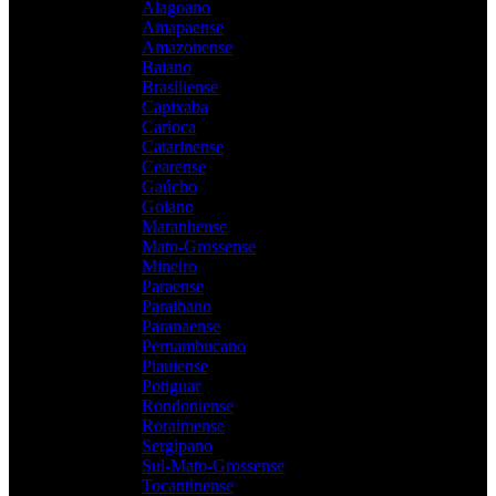
Alagoano
Amapaense
Amazonense
Baiano
Brasiliense
Capixaba
Carioca
Catarinense
Cearense
Gaúcho
Goiano
Maranhense
Mato-Grossense
Mineiro
Paraense
Paraibano
Paranaense
Pernambucano
Piauiense
Potiguar
Rondoniense
Roraimense
Sergipano
Sul-Mato-Grossense
Tocantinense