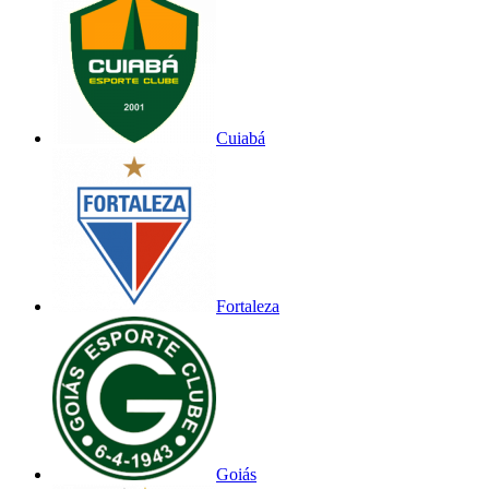
Cuiabá
Fortaleza
Goiás