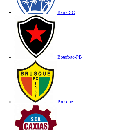
Barra-SC
Botafogo-PB
Brusque