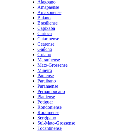
Alagoano
Amapaense
Amazonense
Baiano
Brasiliense
Capixaba
Carioca
Catarinense
Cearense
Gaúcho
Goiano
Maranhense
Mato-Grossense
Mineiro
Paraense
Paraibano
Paranaense
Pernambucano
Piauiense
Potiguar
Rondoniense
Roraimense
Sergipano
Sul-Mato-Grossense
Tocantinense