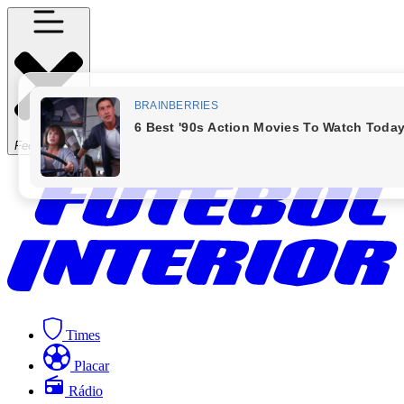
Fechar Menu
Times
Placar
Rádio