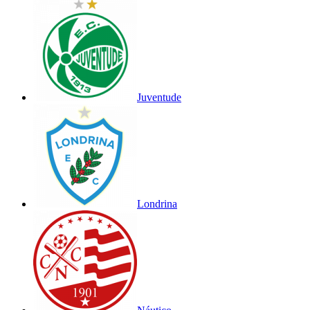
Juventude
Londrina