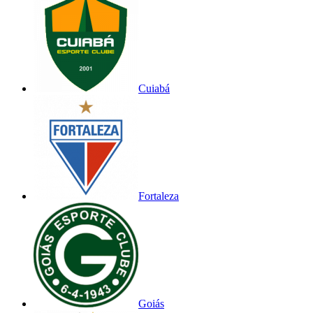
Cuiabá
Fortaleza
Goiás