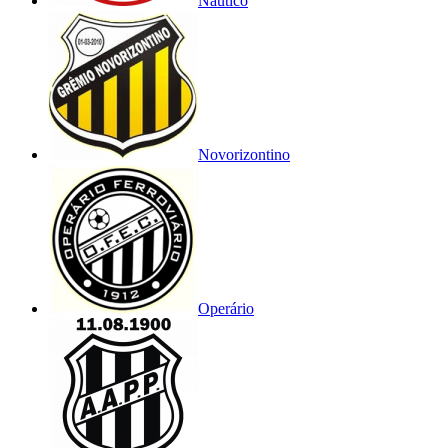
Náutico
Novorizontino
Operário