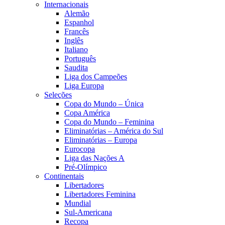
Internacionais
Alemão
Espanhol
Francês
Inglês
Italiano
Português
Saudita
Liga dos Campeões
Liga Europa
Seleções
Copa do Mundo – Única
Copa América
Copa do Mundo – Feminina
Eliminatórias – América do Sul
Eliminatórias – Europa
Eurocopa
Liga das Nações A
Pré-Olímpico
Continentais
Libertadores
Libertadores Feminina
Mundial
Sul-Americana
Recopa