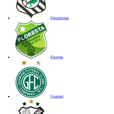
Figueirense
Floresta
Guarani