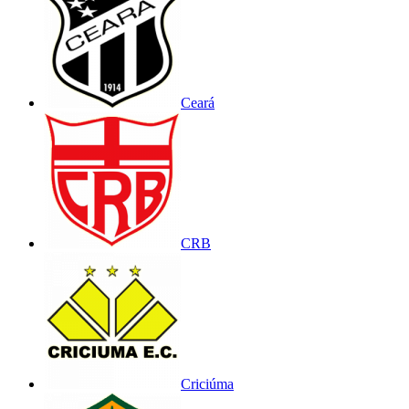
Ceará
CRB
Criciúma