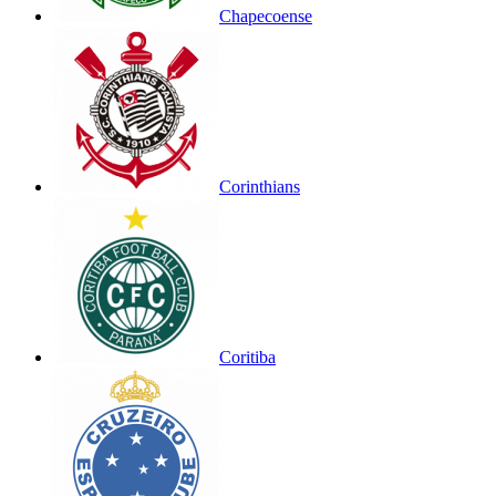
Chapecoense
Corinthians
Coritiba