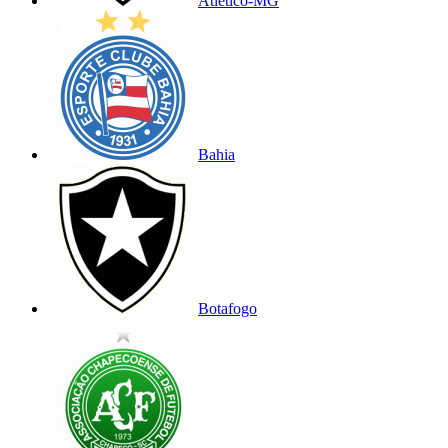
Atlético-MG
Bahia
Botafogo