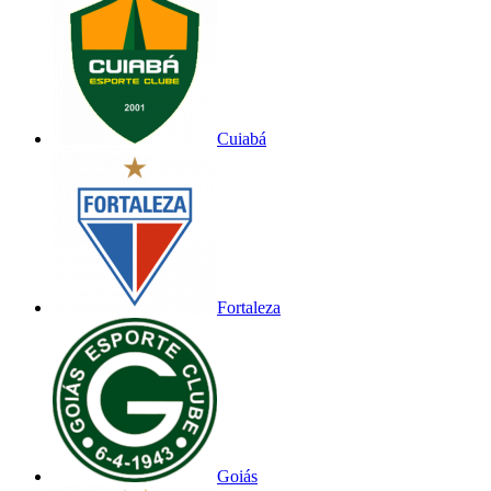
Cuiabá
Fortaleza
Goiás