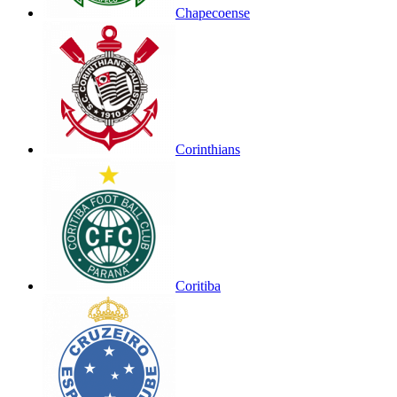
Chapecoense
Corinthians
Coritiba