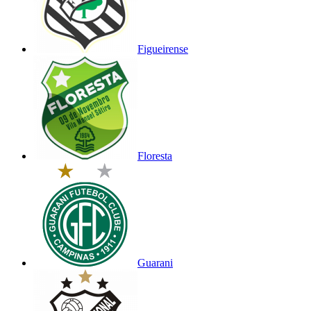
Figueirense
Floresta
Guarani