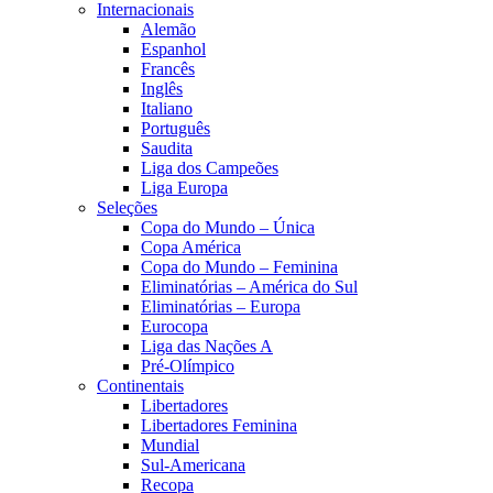
Internacionais
Alemão
Espanhol
Francês
Inglês
Italiano
Português
Saudita
Liga dos Campeões
Liga Europa
Seleções
Copa do Mundo – Única
Copa América
Copa do Mundo – Feminina
Eliminatórias – América do Sul
Eliminatórias – Europa
Eurocopa
Liga das Nações A
Pré-Olímpico
Continentais
Libertadores
Libertadores Feminina
Mundial
Sul-Americana
Recopa