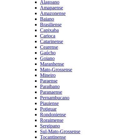
Alagoano
Amapaense
Amazonense
Baiano
Brasiliense
Capixaba
Carioca
Catarinense
Cearense
Gaúcho
Goiano
Maranhense
Mato-Grossense
Mineiro
Paraense
Paraibano
Paranaense
Pernambucano
Piauiense
Potiguar
Rondoniense
Roraimense
Sergipano
Sul-Mato-Grossense
Tocantinense