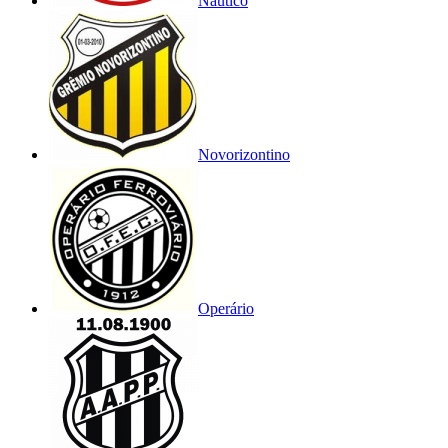
Náutico
Novorizontino
Operário