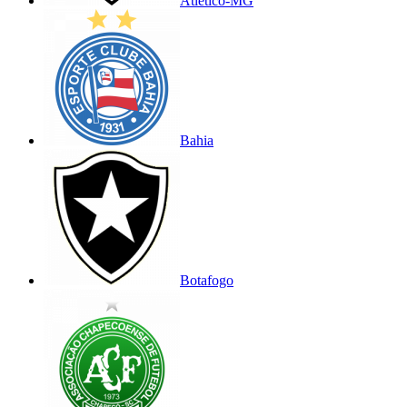
Atlético-MG
Bahia
Botafogo