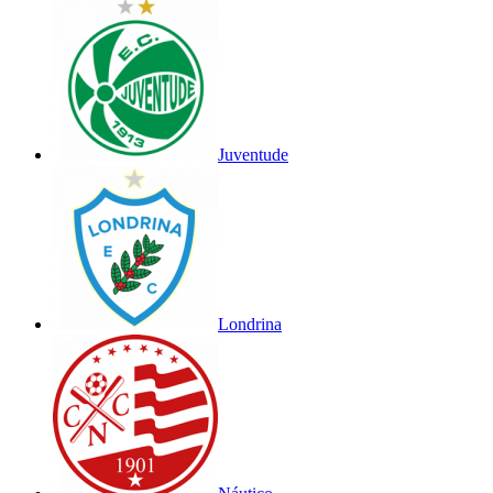
Juventude
Londrina