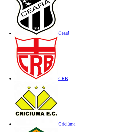
Ceará
CRB
Criciúma