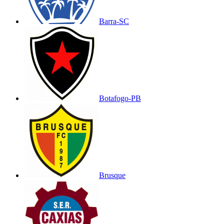
Barra-SC
Botafogo-PB
Brusque